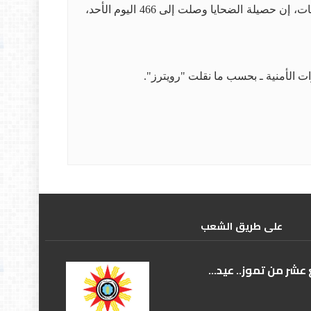
وقالت وكالة أنباء نشطاء حقوق الإنسان ومقرها الولايات المتحدة، التي تعتمد على النشطاء في إيران للتحقق من المعلومات، إن حصيلة الضحايا وصلت إلى 466 اليوم الأحد،
علی طریق الشعب
عشر من تموز.. عيد...