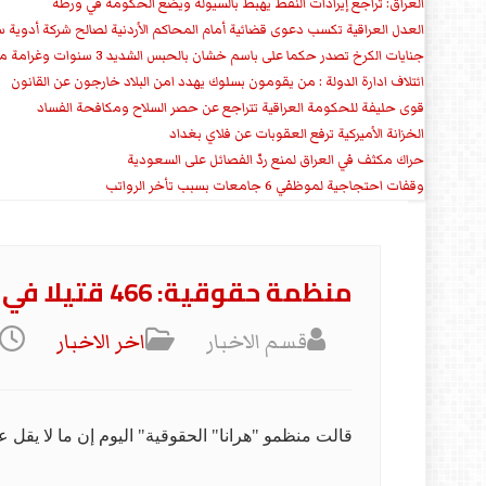
العراق: تراجع إيرادات النفط يهبط بالسيولة ويضع الحكومة في ورطة
العدل العراقية تكسب دعوى قضائية أمام المحاكم الأردنية لصالح شركة أدوية س
جنايات الكرخ تصدر حكما على باسم خشان بالحبس الشديد 3 سنوات وغرامة مالية
ائتلاف ادارة الدولة : من يقومون بسلوك يهدد امن البلاد خارجون عن القانون
قوى حليفة للحكومة العراقية تتراجع عن حصر السلاح ومكافحة الفساد
الخزانة الأميركية ترفع العقوبات عن فلاي بغداد
حراك مكثف في العراق لمنع ردّ الفصائل على السعودية
وقفات احتجاجية لموظفي 6 جامعات بسبب تأخر الرواتب
منظمة حقوقية: 466 قتيلا في احتجاجات إيران
قسم الاخبار
اخر الاخبار
قالت منظمو "هرانا" الحقوقية" اليوم إن ما لا يقل عن 466 شخصا قتلوا في الاحتجاجات التي تشهدها أنحاء إيران، في ظل مخاوف من أن تكون حصيلة القتلى أعلى