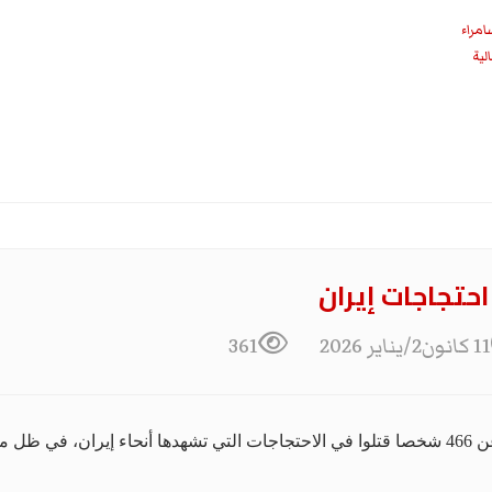
امراء
11 كانون2/يناير 2026
361
 بكثير.