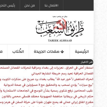
الاتصال بنا
من نحن
رئیس التحری
الرئیسیة
صفحات الجریدة
الكُتاب
مو
اخر الاخبار
استنفار أمني في العراق.. تعزيزات إلى بغداد ومراقبة لتحركات الفصائل المسلح
الفصائل العراقية تعيد رسم خريطة انتشارها الميداني
الحراك المناهض لـ"خور عبد الله" يطالب بغداد برد صريح على مذكرات الكويت 
"بيع سيارات" يؤدي لسحب يد والتحقيق مع 3 مسؤولين في صحة الديوانية
‏ نقيب المحامين ترفع شكوى رسمية بشأن التوسع في الجامعات الاستثمارية وأق
حكم تاريخي في بريطانيا: مناهضة الصهيونية معتقد فلسفي محمي بالقانون
مقترح اتفاق إيراني عماني قد يمنح طهران نفوذا على حركة السفن في هرمز وس