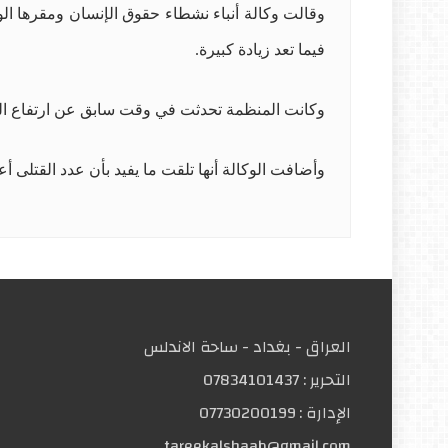
فيما تعد زيادة كبيرة.
وكانت المنظمة تحدثت في وقت سابق عن ارتفاع الحصيلة إلى 203 قتلى، ومن بين القتلى 162 متظاهرا و 41 من أفراد القوات الأمن
وأضافت الوكالة أنها تلقت ما يفيد بأن عدد القتلى أ
العراق - بغداد - ساحة الاندلس
التحریر :
07834101437
الإدارة :
07730200199
tareekalshaab@gmail.com