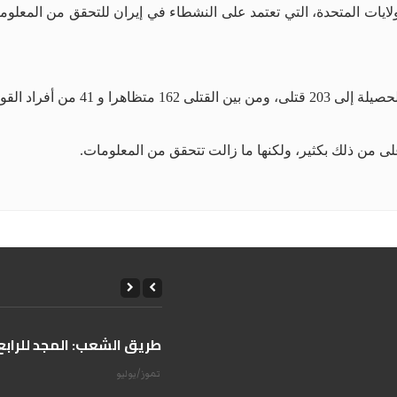
ية ـ بحسب ما نقلت "رويترز".
على من ذلك بكثير، ولكنها ما زالت تتحقق من المعلومات.
على طريق الشعب: المجد للرابع 
14 تموز/يوليو