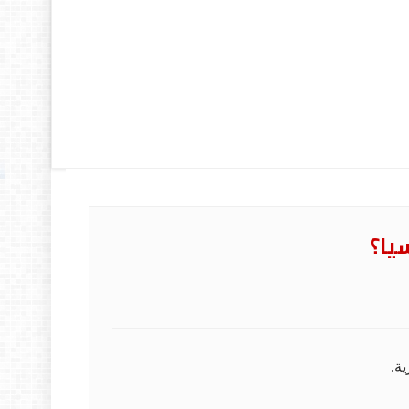
يا؟
ة.