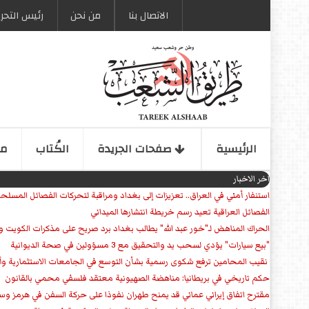
الاتصال بنا
من نحن
رئیس التحری
الرئیسیة
صفحات الجریدة
الكُتاب
مو
اخر الاخبار
استنفار أمني في العراق.. تعزيزات إلى بغداد ومراقبة لتحركات الفصائل المسلح
الفصائل العراقية تعيد رسم خريطة انتشارها الميداني
الحراك المناهض لـ"خور عبد الله" يطالب بغداد برد صريح على مذكرات الكويت 
"بيع سيارات" يؤدي لسحب يد والتحقيق مع 3 مسؤولين في صحة الديوانية
‏ نقيب المحامين ترفع شكوى رسمية بشأن التوسع في الجامعات الاستثمارية وأق
حكم تاريخي في بريطانيا: مناهضة الصهيونية معتقد فلسفي محمي بالقانون
مقترح اتفاق إيراني عماني قد يمنح طهران نفوذا على حركة السفن في هرمز وس