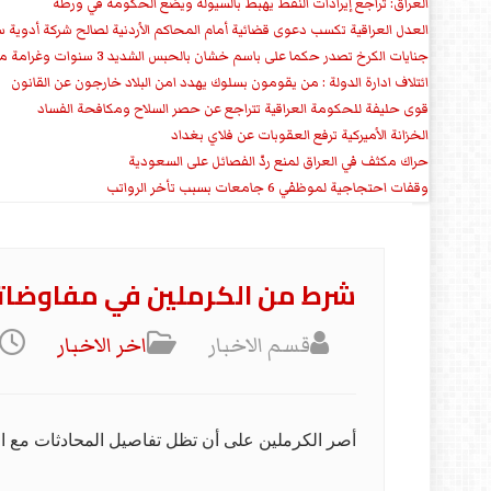
العراق: تراجع إيرادات النفط يهبط بالسيولة ويضع الحكومة في ورطة
العدل العراقية تكسب دعوى قضائية أمام المحاكم الأردنية لصالح شركة أدوية س
جنايات الكرخ تصدر حكما على باسم خشان بالحبس الشديد 3 سنوات وغرامة مالية
ائتلاف ادارة الدولة : من يقومون بسلوك يهدد امن البلاد خارجون عن القانون
قوى حليفة للحكومة العراقية تتراجع عن حصر السلاح ومكافحة الفساد
الخزانة الأميركية ترفع العقوبات عن فلاي بغداد
حراك مكثف في العراق لمنع ردّ الفصائل على السعودية
وقفات احتجاجية لموظفي 6 جامعات بسبب تأخر الرواتب
شرط من الكرملين في مفاوضاته 
قسم الاخبار
اخر الاخبار
أصر الكرملين على أن تظل تفاصيل المحادثات مع الو