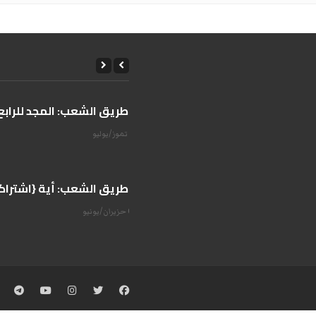
على طريق الشعب: المجد للرابع 
14 تموز/يوليو
على طريق الشعب: أية {اشتراكية
07 حزيران/يونيو