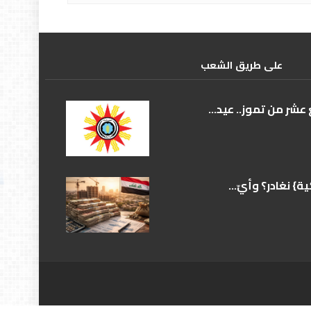
علی طریق الشعب
عشر من تموز.. عيد...
} نغادر؟ وأيّ...