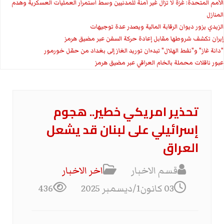
الأمم المتحدة: غزة لا تزال غير آمنة للمدنيين وسط استمرار العمليات العسكرية وهدم
المنازل
الزيدي يزور ديوان الرقابة المالية ويصدر عدة توجيهات
إيران تكشف شروطها مقابل إعادة حركة السفن عبر مضيق هرمز
"دانة غاز" و"نفط الهلال" تبدءان توريد الغاز إلى بغداد من حقل خورمور
عبور ناقلات محملة بالخام العراقي عبر مضيق هرمز
تحذير امريكي خطير.. هجوم
إسرائيلي على لبنان قد يشعل
العراق
قسم الاخبار
اخر الاخبار
03 كانون1/ديسمبر 2025
436