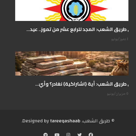
على طريق الشعب: المجد للرابع عشر من تموز.. عيد...
14 تموز/يوليو
على طريق الشعب: أية {اشتراكية} نغادر؟ وأيّ...
07 حزيران/يونيو
© طریق الشعب. Designed by
tareeqashaab
.