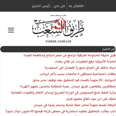
الاتصال بنا
من نحن
رئیس التحریر
اخر الاخبار
قوى حليفة للحكومة العراقية تتراجع عن حصر السلاح ومكافحة الفساد
الخزانة الأميركية ترفع العقوبات عن فلاي بغداد
حراك مكثف في العراق لمنع ردّ الفصائل على السعودية
وقفات احتجاجية لموظفي 6 جامعات بسبب تأخر الرواتب
الديوانية.. 20 متهماً بالفساد قيد التحقيق بعد توقيف مدير سابق
متظاهرون يقطعون طريق ميسان ـ بصرة للمطالبة بتحسين تجهيز الكهرباء
وزارة النفط تمنع المسؤولين في الوزراة التصريح لوسائل الإعلام والقنوات الفضائية
تعرف على ابرز بنود اتفاق مضيق هرمز
النزاهة تضبط متهماً انتحل صفة ضابط وتسلم رشوة في ميسان
نائب يطالب بالتحقيق بعقود استشارية في مصفى كربلاء قيمتها 52 مليون دولار سنوياً