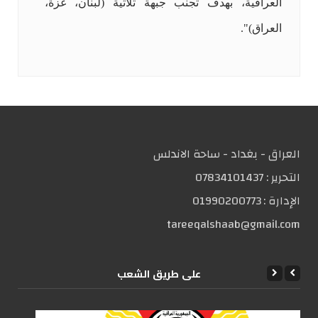
العراقية، بهدف تجنب جبهة ثلاثية (لبنان، غزة،
العراق)".
العراق - بغداد - ساحة الاندلس
التحریر :
07834101437
الإدارة :
01990200773
tareeqalshaab@gmail.com
علی طریق الشعب