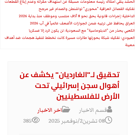
الحشد ينفي امتلاك رئيسه معلومات مسبقة عن استهداف مقراته وعدم إبلاغ القطعات
تفكيك الفصائل العراقية "محوري" لواشنطن والصدام غير مرجح
الداخلية: إجراءات قانونية بحق نحو 8 آلاف منتسب وموظف منذ بداية 2026
العراق يحافظ على ترتيبه ضمن الجوازات الأضعف عالمياً في آب 2026
الكعبي يحذر من "الدبلوماسية" مع السعودية: لن يكون الرد إلا عسكريا
العبودي: تفكيك شبكة بحوزتها طائرات مسيرة كانت تخطط لتنفيذ هجمات ضد أهداف
معينة
تحقيق لـ"الغارديان" يكشف عن
أهوال سجن إسرائيلي تحت
الأرض للفلسطينيين
قسم الاخبار
اخر الاخبار
08 تشرين2/نوفمبر 2025
385