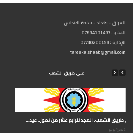
العراق - بغداد - ساحة الاندلس
التحریر :
07834101437
الإدارة :
07730200199
tareekalshaab@gmail.com
علی طریق الشعب
على طريق الشعب: المجد للرابع عشر من تموز.. عيد...
14 تموز/يوليو