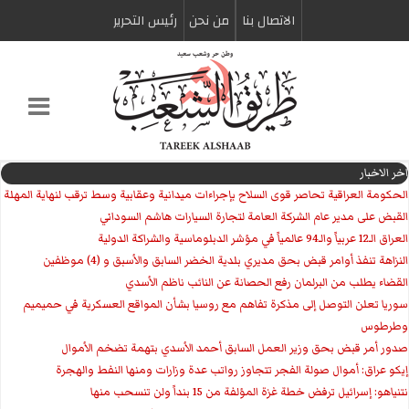
الاتصال بنا
من نحن
رئیس التحریر
اخر الاخبار
الحكومة العراقية تحاصر قوى السلاح بإجراءات ميدانية وعقابية وسط ترقب لنهاية المهلة
القبض على مدير عام الشركة العامة لتجارة السيارات هاشم السوداني
العراق الـ12 عربياً والـ94 عالمياً في مؤشر الدبلوماسية والشراكة الدولية
النزاهة تنفذ أوامر قبض بحق مديري بلدية الخضر السابق والأسبق و (4) موظفين
القضاء يطلب من البرلمان رفع الحصانة عن النائب ناظم الأسدي
سوريا تعلن التوصل إلى مذكرة تفاهم مع روسيا بشأن المواقع العسكرية في حميميم
وطرطوس
صدور أمر قبض بحق وزير العمل السابق أحمد الأسدي بتهمة تضخم الأموال
إيكو عراق: أموال صولة الفجر تتجاوز رواتب عدة وزارات ومنها النفط والهجرة
نتنياهو: إسرائيل ترفض خطة غزة المؤلفة من 15 بنداً ولن تنسحب منها