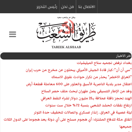
الاتصال بنا
من نحن
رئیس التحریر
اخر الاخبار
بغداد ترفض تجميد سلاح الميليشيات
"سي أن أن": كبار قادة الجيش الأميركي يبحثون عن مخرج من حرب إيران
"العراق الاخضر" يحذر من تكرار حوادث نفوق الاسماك
اعتقال مدير بلدية الناصرية الأسبق والعثور على 600 معاملة قطعة أرض
وفد من الإطار التنسيقي يصل طهران لبحث ملف حصر السلاح
الهند تحجز ناقلة عملاقة بـ25 مليون دولار لشراء النفط العراقي
ارتفاع نفقات الحشد الشعبي بنسبة 72% خلال ست سنوات
ليلة عصيبة في العراق.. إنذار عسكري واتصالات لتخفيف حدة التوتر
‏اتفاق مكة للدفاع المشترك: أي هجوم مسلح على أي دولة يعد هجوما على الدول الثلاث
جميعها