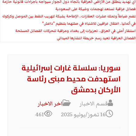
اي تهديد ينطلق من الأراضي العراقية باتجاه دول الجوار سيواجه باجراءات قانونية حازمة
فصائل عراقية تستعد لهجمات وشيكة على السعودية
تضم ضباطاً وتملك عشرات العقارات.. الإطاحة بشبكة لتهريب النفط بين الموصل وكركوك
في ألمانيا.. اعتقال عراقيين للاشتباه في صلتهما بتنظيم "داعش"
استنفار أمني في العراق.. تعزيزات إلى بغداد ومراقبة لتحركات الفصائل المسلحة
الفصائل العراقية تعيد رسم خريطة انتشارها الميداني
سوريا: سلسلة غارات إسرائيلية
استهدفت محيط مبنى رئاسة
الأركان بدمشق
قسم الاخبار
اخر الاخبار
16 تموز/يوليو 2025
461