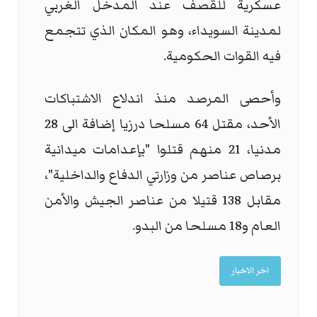
عسكرية للقصف عند المدخل الغربي
لمدينة السويداء، وهو المكان الذي تتجمع
فيه القوات الحكومية.
وأحصى المرصد منذ اندلاع الاشتباكات
الأحد، مقتل 64 مسلحا درزيا إضافة الى 28
مدنيا، 21 منهم قتلوا "بإعدامات ميدانية
برصاص عناصر من وزارتي الدفاع والداخلية"،
مقابل 138 قتيلا من عناصر الجيش والأمن
العام و18 مسلحا من البدو.
اخر الاخبار