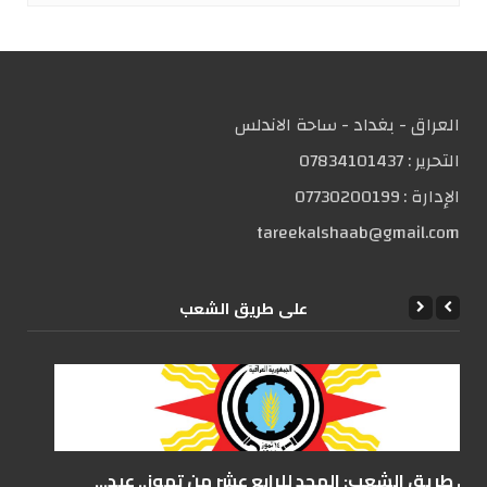
العراق - بغداد - ساحة الاندلس
التحریر :
07834101437
الإدارة :
07730200199
tareekalshaab@gmail.com
علی طریق الشعب
على طريق الشعب: المجد للرابع عشر من تموز.. عيد...