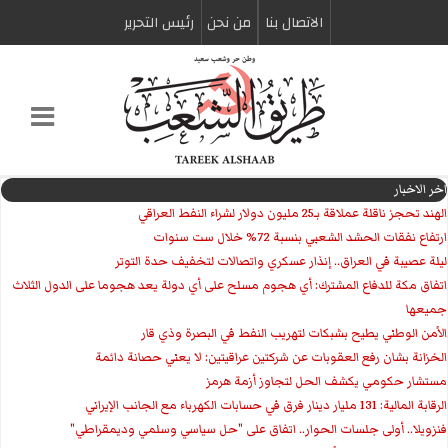
الاتصال بنا
من نحن
رئیس التحریر
اخر الاخبار
الهند تحجز ناقلة عملاقة بـ25 مليون دولار لشراء النفط العراقي
ارتفاع نفقات الحشد الشعبي بنسبة 72% خلال ست سنوات
ليلة عصيبة في العراق.. إنذار عسكري واتصالات لتخفيف حدة التوتر
‏اتفاق مكة للدفاع المشترك: أي هجوم مسلح على أي دولة يعد هجوما على الدول الثلاث
جميعها
الأمن الوطني يطيح بشبكات لتهريب النفط في البصرة وذي قار
الخزانة بشان رفع العقوبات عن شركتين عراقيتين: لا يعني حصانة دائمة
مستشار حكومي يكشف الحل لتجاوز أزمة هرمز
الرقابة المالية: 131 مليار دينار فرق في حسابات الكهرباء مع الجانب الإيراني
فنزويلا.. أولى جلسات الحوار.. اتفاق على "حل سياسي وسلمي وديمقراطي"