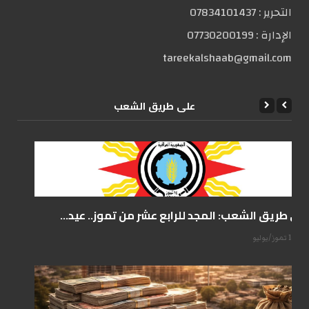
التحریر :
07834101437
الإدارة :
07730200199
tareekalshaab@gmail.com
علی طریق الشعب
على طريق الشعب: المجد للرابع عشر من تموز.. عيد...
14 تموز/يوليو