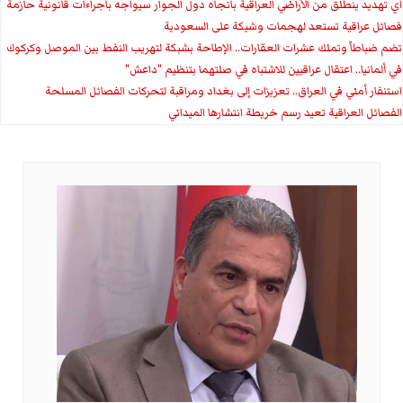
اي تهديد ينطلق من الأراضي العراقية باتجاه دول الجوار سيواجه باجراءات قانونية حازمة
فصائل عراقية تستعد لهجمات وشيكة على السعودية
تضم ضباطاً وتملك عشرات العقارات.. الإطاحة بشبكة لتهريب النفط بين الموصل وكركوك
في ألمانيا.. اعتقال عراقيين للاشتباه في صلتهما بتنظيم "داعش"
استنفار أمني في العراق.. تعزيزات إلى بغداد ومراقبة لتحركات الفصائل المسلحة
الفصائل العراقية تعيد رسم خريطة انتشارها الميداني