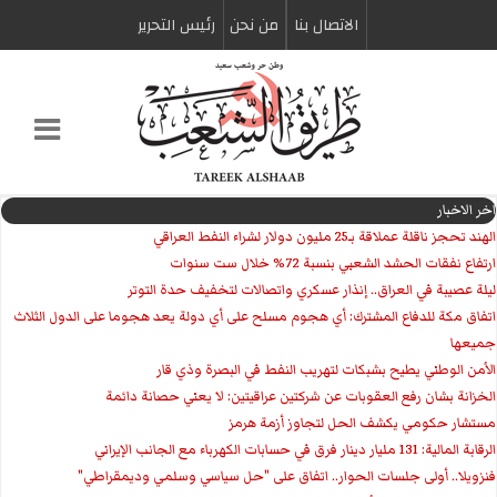
الاتصال بنا
من نحن
رئیس التحریر
اخر الاخبار
الهند تحجز ناقلة عملاقة بـ25 مليون دولار لشراء النفط العراقي
ارتفاع نفقات الحشد الشعبي بنسبة 72% خلال ست سنوات
ليلة عصيبة في العراق.. إنذار عسكري واتصالات لتخفيف حدة التوتر
‏اتفاق مكة للدفاع المشترك: أي هجوم مسلح على أي دولة يعد هجوما على الدول الثلاث
جميعها
الأمن الوطني يطيح بشبكات لتهريب النفط في البصرة وذي قار
الخزانة بشان رفع العقوبات عن شركتين عراقيتين: لا يعني حصانة دائمة
مستشار حكومي يكشف الحل لتجاوز أزمة هرمز
الرقابة المالية: 131 مليار دينار فرق في حسابات الكهرباء مع الجانب الإيراني
فنزويلا.. أولى جلسات الحوار.. اتفاق على "حل سياسي وسلمي وديمقراطي"