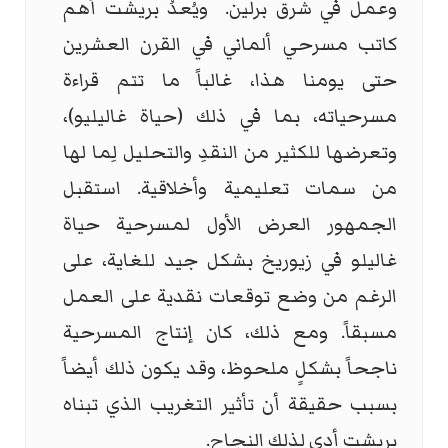
وعمل في شرق برلين. ويُعدُ بريشت أهم
كاتب مسرحي ألماني في القرن العشرين
حتى يومنا هذا، غالباً ما تتم قراءة
مسرحياته، بما في ذلك (حياة غاليليو)،
وتعرضها للكثير من النقدِ والتحليل لِما لها
من سمات تعليمية وأخلاقية. استقبل
الجمهور العرض الأول لمسرحية حياة
غاليلو في زيوريخ بشكل جيد للغاية، على
الرغم من وضع توقعات نقدية على العمل
مسبقاً. ومع ذلك، كان إنتاج المسرحية
ناجحاً بشكلٍ ملحوظ، وقد يكون ذلك أيضاً
بسبب حقيقة أن تأثير التغريب الذي تبناه
بريشت أدى لذلك النجاح.