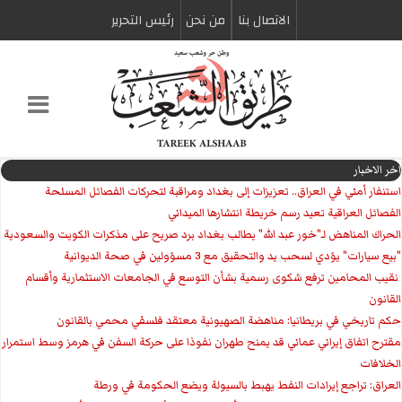
الاتصال بنا
من نحن
رئیس التحریر
اخر الاخبار
استنفار أمني في العراق.. تعزيزات إلى بغداد ومراقبة لتحركات الفصائل المسلحة
الفصائل العراقية تعيد رسم خريطة انتشارها الميداني
الحراك المناهض لـ"خور عبد الله" يطالب بغداد برد صريح على مذكرات الكويت والسعودية
"بيع سيارات" يؤدي لسحب يد والتحقيق مع 3 مسؤولين في صحة الديوانية
‏ نقيب المحامين ترفع شكوى رسمية بشأن التوسع في الجامعات الاستثمارية وأقسام
القانون
حكم تاريخي في بريطانيا: مناهضة الصهيونية معتقد فلسفي محمي بالقانون
مقترح اتفاق إيراني عماني قد يمنح طهران نفوذا على حركة السفن في هرمز وسط استمرار
الخلافات
العراق: تراجع إيرادات النفط يهبط بالسيولة ويضع الحكومة في ورطة