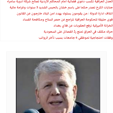
العدل العراقية تكسب دعوى قضائية أمام المحاكم الأردنية لصالح شركة أدوية سامراء
جنايات الكرخ تصدر حكما على باسم خشان بالحبس الشديد 3 سنوات وغرامة مالية
ائتلاف ادارة الدولة : من يقومون بسلوك يهدد امن البلاد خارجون عن القانون
قوى حليفة للحكومة العراقية تتراجع عن حصر السلاح ومكافحة الفساد
الخزانة الأميركية ترفع العقوبات عن فلاي بغداد
حراك مكثف في العراق لمنع ردّ الفصائل على السعودية
وقفات احتجاجية لموظفي 6 جامعات بسبب تأخر الرواتب