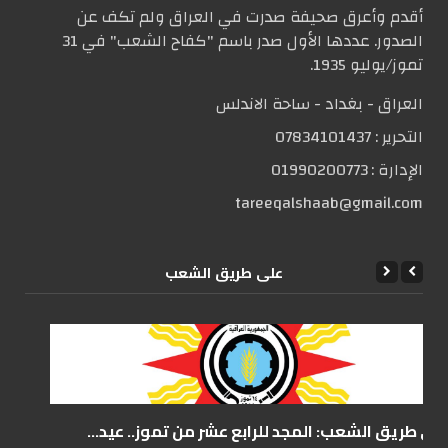
أقدم وأعرق صحيفة صدرت في العراق ولم تكف عن
الصدور. عددها الأول صدر باسم "كفاح الشعب" في 31
تموز/يوليو 1935.
العراق - بغداد - ساحة الاندلس
التحریر :
07834101437
الإدارة :
01990200773
tareeqalshaab@gmail.com
علی طریق الشعب
على طريق الشعب: المجد للرابع عشر من تموز.. عيد...