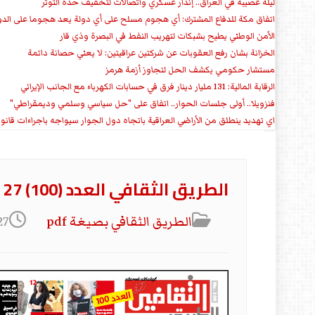
ليلة عصيبة في العراق.. إنذار عسكري واتصالات لتخفيف حدة التوتر
‏اتفاق مكة للدفاع المشترك: أي هجوم مسلح على أي دولة يعد هجوما على الدو
الأمن الوطني يطيح بشبكات لتهريب النفط في البصرة وذي قار
الخزانة بشان رفع العقوبات عن شركتين عراقيتين: لا يعني حصانة دائمة
مستشار حكومي يكشف الحل لتجاوز أزمة هرمز
الرقابة المالية: 131 مليار دينار فرق في حسابات الكهرباء مع الجانب الإيراني
فنزويلا.. أولى جلسات الحوار.. اتفاق على "حل سياسي وسلمي وديمقراطي"
اي تهديد ينطلق من الأراضي العراقية باتجاه دول الجوار سيواجه باجراءات قانو
الطريق الثقافي العدد (100) 27 اذار 2022
الطریق الثقافي بصیغة pdf
27 آذار/مارس 