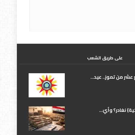
علی طریق الشعب
عشر من تموز.. عيد...
} نغادر؟ وأيّ...