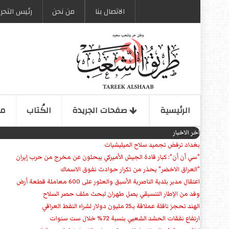
الاتصال بنا
من نحن
رئیس التحری
الرئیسیة
صفحات الجریدة
الكُتاب
مو
اخر الاخبار
بغداد ترفض تجميد سلاح الميليشيات
"سي أن أن": كبار قادة الجيش الأميركي يبحثون عن مخرج من حرب إيران
"العراق الاخضر" يحذر من تكرار حوادث نفوق الاسماك
اعتقال مدير بلدية الناصرية الأسبق والعثور على 600 معاملة قطعة أرض
وفد من الإطار التنسيقي يصل طهران لبحث ملف حصر السلاح
الهند تحجز ناقلة عملاقة بـ25 مليون دولار لشراء النفط العراقي
ارتفاع نفقات الحشد الشعبي بنسبة 72% خلال ست سنوات