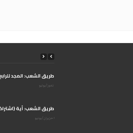
على طريق الشعب: المجد للرابع 
14 تموز/يوليو
على طريق الشعب: أية {اشتراكية
07 حزيران/يونيو