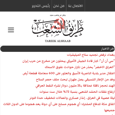
الاتصال بنا
من نحن
رئیس التحریر
اخر الاخبار
بغداد ترفض تجميد سلاح الميليشيات
"سي أن أن": كبار قادة الجيش الأميركي يبحثون عن مخرج من حرب إيران
"العراق الاخضر" يحذر من تكرار حوادث نفوق الاسماك
اعتقال مدير بلدية الناصرية الأسبق والعثور على 600 معاملة قطعة أرض
وفد من الإطار التنسيقي يصل طهران لبحث ملف حصر السلاح
الهند تحجز ناقلة عملاقة بـ25 مليون دولار لشراء النفط العراقي
ارتفاع نفقات الحشد الشعبي بنسبة 72% خلال ست سنوات
ليلة عصيبة في العراق.. إنذار عسكري واتصالات لتخفيف حدة التوتر
‏اتفاق مكة للدفاع المشترك: أي هجوم مسلح على أي دولة يعد هجوما على الدول الثلاث
جميعها