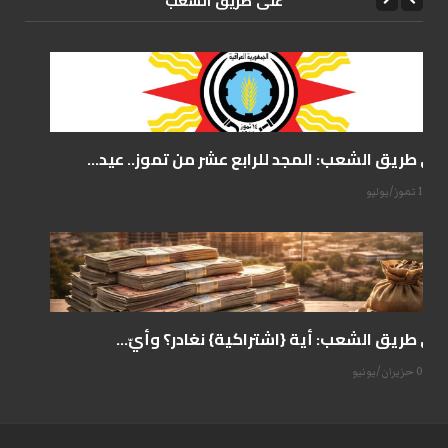
علی طریق الشعب
على طريق الشعب: المجد للرابع عشر من تموز.. عيد...
14 تموز/يوليو
على طريق الشعب: أية {اشتراكية} نغادر؟ وأيّ...
07 حزيران/يونيو