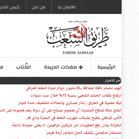
الاتصال بنا
من نحن
رئیس التحری
الرئیسیة
صفحات الجریدة
الكُتاب
مو
اخر الاخبار
الهند تحجز ناقلة عملاقة بـ25 مليون دولار لشراء النفط العراقي
ارتفاع نفقات الحشد الشعبي بنسبة 72% خلال ست سنوات
ليلة عصيبة في العراق.. إنذار عسكري واتصالات لتخفيف حدة التوتر
‏اتفاق مكة للدفاع المشترك: أي هجوم مسلح على أي دولة يعد هجوما على الدو
الأمن الوطني يطيح بشبكات لتهريب النفط في البصرة وذي قار
الخزانة بشان رفع العقوبات عن شركتين عراقيتين: لا يعني حصانة دائمة
مستشار حكومي يكشف الحل لتجاوز أزمة هرمز