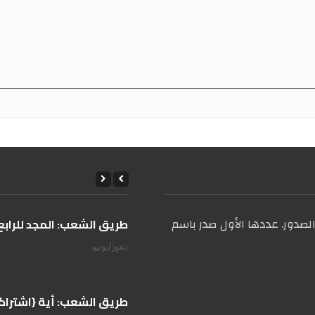
صدور. عددها الأول صدر باسم
على طريق الشعب: المجد للرابع 
14 تموز/يوليو
على طريق الشعب: أية {اشتراكية