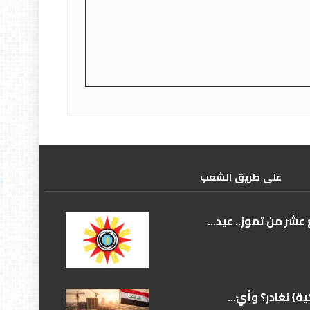
علی طریق الشعب
عشر من تموز.. عيد...
} نغادر؟ وأيّ...