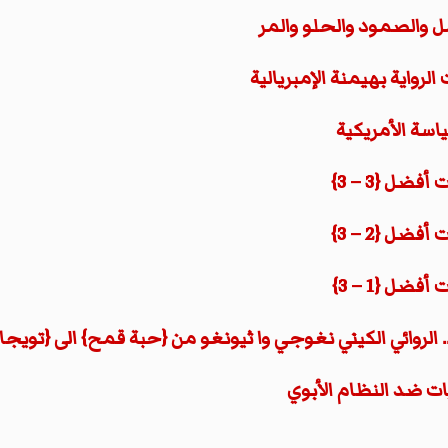
أمل والصمود والحلو والمر
لرواية بهيمنة الإمبريالية
اسة الأمريكية
ضل {3 – 3}
ضل {2 – 3}
ضل {1 – 3}
الروائي الكيني نغوجي وا ثيونغو من {حبة قمح} الى {تويجا
ات ضد النظام الأبوي