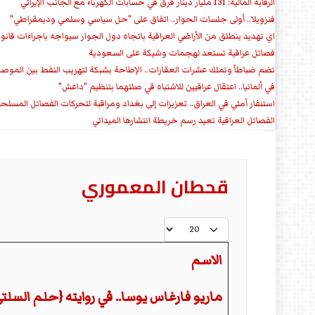
الرقابة المالية: 131 مليار دينار فرق في حسابات الكهرباء مع الجانب الإيراني
فنزويلا.. أولى جلسات الحوار.. اتفاق على "حل سياسي وسلمي وديمقراطي"
اي تهديد ينطلق من الأراضي العراقية باتجاه دول الجوار سيواجه باجراءات قانو
فصائل عراقية تستعد لهجمات وشيكة على السعودية
تضم ضباطاً وتملك عشرات العقارات.. الإطاحة بشبكة لتهريب النفط بين الموص
في ألمانيا.. اعتقال عراقيين للاشتباه في صلتهما بتنظيم "داعش"
استنفار أمني في العراق.. تعزيزات إلى بغداد ومراقبة لتحركات الفصائل المسلح
الفصائل العراقية تعيد رسم خريطة انتشارها الميداني
قحطان المعموري
عدد الإظهارات:
الاسم
ماريو فارغاس يوسا.. في روايته {حلم السل