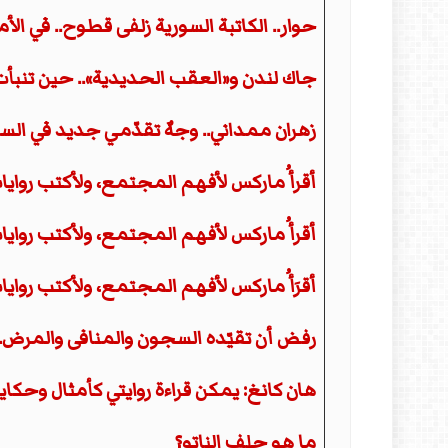
حوار.. الكاتبة السورية زلفى قطوح.. في ال
جاك لندن و«العقب الحديدية».. حين تنبأت ا
زهران ممداني.. وجهٌ تقدّمي جديد في السي
أقرأُ ماركس لأفهم المجتمع، ولأكتب روايات أف
أقرأُ ماركس لأفهم المجتمع، ولأكتب روايات أف
أقرَأُ ماركس لأفهم المجتمع، ولأكتب روايات أف
رفض أن تقيّده السجون والمنافى والمرض.. 
هان كانغ: يمكن قراءة روايتي كأمثال وحكاي
ما هو حلف الناتو؟