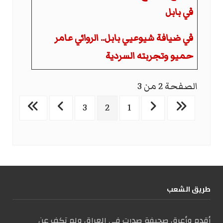
في بابل
في ضيافة شيوعيي بابل.. الروائي عامر
حميو وتجربته السردية
الصفحة 2 من 3
3
2
1
طریق الشعب
أقدم وأعرق صحيفة صدرت في العراق ولم تكف عن