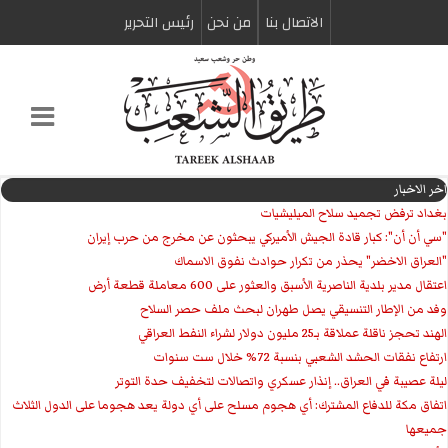
الاتصال بنا
من نحن
رئیس التحریر
اخر الاخبار
بغداد ترفض تجميد سلاح الميليشيات
"سي أن أن": كبار قادة الجيش الأميركي يبحثون عن مخرج من حرب إيران
"العراق الاخضر" يحذر من تكرار حوادث نفوق الاسماك
اعتقال مدير بلدية الناصرية الأسبق والعثور على 600 معاملة قطعة أرض
وفد من الإطار التنسيقي يصل طهران لبحث ملف حصر السلاح
الهند تحجز ناقلة عملاقة بـ25 مليون دولار لشراء النفط العراقي
ارتفاع نفقات الحشد الشعبي بنسبة 72% خلال ست سنوات
ليلة عصيبة في العراق.. إنذار عسكري واتصالات لتخفيف حدة التوتر
‏اتفاق مكة للدفاع المشترك: أي هجوم مسلح على أي دولة يعد هجوما على الدول الثلاث
جميعها