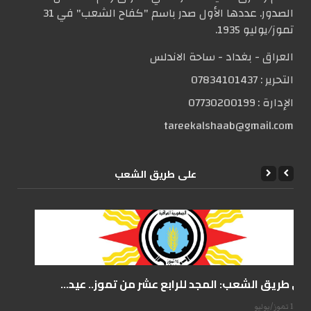
الصدور. عددها الأول صدر باسم "كفاح الشعب" في 31
تموز/يوليو 1935.
العراق - بغداد - ساحة الاندلس
التحریر :
07834101437
الإدارة :
07730200199
tareekalshaab@gmail.com
علی طریق الشعب
على طريق الشعب: المجد للرابع عشر من تموز.. عيد...
14 تموز/يوليو