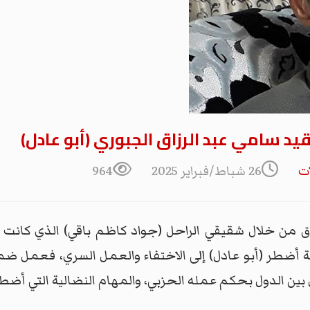
د سامي عبد الرزاق الجبوري (أبو عادل)
ت
26 شباط/فبراير 2025
964
اق من خلال شقيقي الراحل (جواد كاظم باقي) الذي كانت ت
هة أضطر (أبو عادل) إلى الاختفاء والعمل السري، فعمل ضم
ين الدول بحكم عمله الحزبي، والمهام النضالية التي أضطل