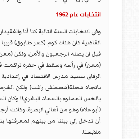
انتخابات عام 1962
وفي انتخابات السنة التالية كنا أنا والفق
القاضية كان هناك كوم (كسر طابوق) قريب
قبل ان يصله الرجعيون والأمن، ولكن (مع
(معن) في رأسه وسقط في حفرة تراكمت فيه
الرفاق سعيد مدرس الاقتصاد في إعدادية ا
باتجاه محلة(مصطفى راغب) ولكن الشرطة كان
بالخس المملوء بالسماد البشري!! وكان السما
(أبو علاء) وهو من أهالي البصرة، وكانت أ
أن ندخل إلى بيتنا من بيتهم لمعرفتها بن
ملابسنا.