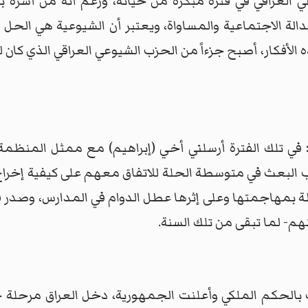
 العراقي في فترة مبكرة من حياته، ورغم أنه من أسرة بر
الة الاجتماعية والمساواة، ويعتبر أن الشيوعية هي الحل 
لأفكار، أصبح جزءاً من الحزب الشيوعي العراقي الذي كان له 
في تلك الفترة أرسلني أخي (إبراهيم) مع ممثل المنظمة 
 البعث في متوسطة الحلة للاتفاق معهم على كيفية إخراج
ة بمهاجمتها وعلى إثرها عطل الدوام في المدارس، وصدر 
هم- لما تبقى من تلك السنة.
1 تموز 1958 التي أطاحت بالحكم الملكي وأعلنت الجمهورية، دخل العر