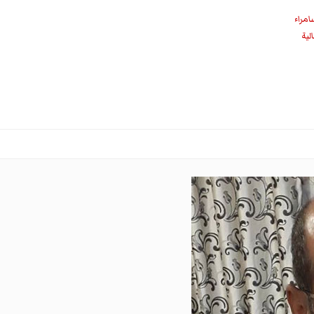
امراء