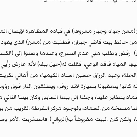
يدان(معن جواد وجبار معروف) في قيادة المظاهرة لإيصال ال
ا من حائط بيت قاضي جبران، فطلبت من (معن) الذي يقود ا
ن) رفض وطلب مني عدم التسرع، وعندما وصلوا إلى (الكسر)
ا المياه فاقد الوعي، فقلت له(حيل بيك) لأنه عارض رأي
لحلة، وعبد الرزاق حسين استاذ الكيمياء من أهالي تكريت
وا يتعقبونا بسيارة لاند روفر، ويطلقون النار فوق رؤوسن
د يتطاير علينا، وجئنا إلى بيتنا السابق وكان بيتنا الثاني
رجلنا متسخة من السماد، ولوجود مركز الشرطة القريب من 
ا، ولكن كان البيت مفروشاً ب(الزوالي) فاستغربت الأمر