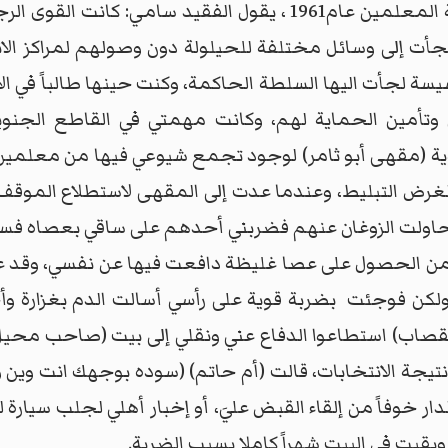
وعند التهيئة للمشاركة في انتخابات نقابة المعلمين عام1961 ، ي
جأت إلى وسائل مختلفة للحيلولة دون وصولهم لمراكز الان
 لجأت اليها السلطة الحاكمة، وكنت حينها طالباً في الاع
ي وتأمين الحماية لهم، وكانت مهمتي في القاطع الجنو
نوية (مقهى أبو ثامر) لوجود تجمع شيوعي فيها من معلمين
 لغرض التبليط، وعندما عدت إلى المقهى لاستطلاع الم
لت الزوغان عنهم فضربني أحدهم على ساقي بعصاه فسقطت 
 من الحصول على عصا غليظة دافعت فيها عن نفسي، وق
 ولكن فوجئت بضربة قوية على رأسي أسالت الدم بغزارة وأ
القصاب) استطاعوا الدفاع عني ونقلي إلى بيت (صاحب محيل)
تيجة الانتخابات، قالت (أم حاتم) (سوده بوجهك انت وين 
ار خوفاً من إلقاء القبض عليَ، أو إخبار أهلي لجلب سيارة ل
 وبقيت في البيت شهراً كاملا بسبب الضربة.