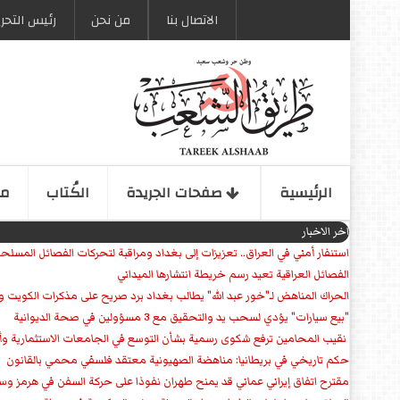
الاتصال بنا
من نحن
رئیس التحری
الرئیسیة
صفحات الجریدة
الكُتاب
مو
اخر الاخبار
استنفار أمني في العراق.. تعزيزات إلى بغداد ومراقبة لتحركات الفصائل المسلح
الفصائل العراقية تعيد رسم خريطة انتشارها الميداني
الحراك المناهض لـ"خور عبد الله" يطالب بغداد برد صريح على مذكرات الكويت 
"بيع سيارات" يؤدي لسحب يد والتحقيق مع 3 مسؤولين في صحة الديوانية
‏ نقيب المحامين ترفع شكوى رسمية بشأن التوسع في الجامعات الاستثمارية وأق
حكم تاريخي في بريطانيا: مناهضة الصهيونية معتقد فلسفي محمي بالقانون
مقترح اتفاق إيراني عماني قد يمنح طهران نفوذا على حركة السفن في هرمز وس