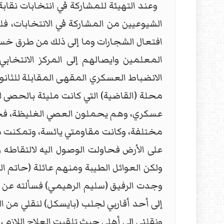
الشيوعيين من المشاركة في الانتخابات، فل
افتعال الشجارات وما إلى ذلك من طرق خسيسة
المعلمين وايصالهم إلى المركز الانتخاب
الانضباط العسكري المقهى المقابلة للثا
محلة (القاضية) التي كانت مليئة بالحصى
عسكري، وهم يحملون العصي الغليظة، فحاو
مختلفة، وكانت مقاومتي يائسة، وتمكنت
على الأرض فحاولت الوصول اليه لالتقاطه
ولكن العوائل الطيبة ومنهم عائلة (حاتم 
وجدت الرفيق (سليم الرهيمي) فسألته عن ن
إلى أحد أقاربي لجلب (بايسكل) لنقلي من الد
ونقلني إلى أهلي حيث تلقيت العلاج اللازم ،