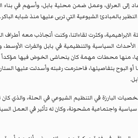
عد سقوط النظام البائد في 9-4-2003 عاد إلى العراق، وعمل ضمن محلية بابل، 
لنظير بالمبادئ الشيوعية التي تربى عليها منذ شبابه الباكر.
ة الابراهيمية، وكثرت لقاءاتنا، وكنت أتجاذب معه أطراف 
أحداث السياسية والتنظيمية في بابل والفرات الأوسط، و
، منها محطات مهمة كان يتحاشى الخوض فيها مؤكداً عل
أو البوح بتفاصيلها، فاحترمت رغبته وأسدلت عليها الستار
بل.
شخصيات البارزة في التنظيم الشيوعي في الحلة، والذي كان
ة 14 تموز 1958. وُلد في بيئة سياسية واجتماعية مشحونة، وكان له تأثير في 