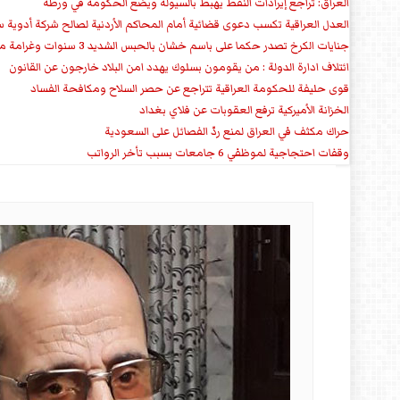
العراق: تراجع إيرادات النفط يهبط بالسيولة ويضع الحكومة في ورطة
العدل العراقية تكسب دعوى قضائية أمام المحاكم الأردنية لصالح شركة أدوية س
جنايات الكرخ تصدر حكما على باسم خشان بالحبس الشديد 3 سنوات وغرامة مالية
ائتلاف ادارة الدولة : من يقومون بسلوك يهدد امن البلاد خارجون عن القانون
قوى حليفة للحكومة العراقية تتراجع عن حصر السلاح ومكافحة الفساد
الخزانة الأميركية ترفع العقوبات عن فلاي بغداد
حراك مكثف في العراق لمنع ردّ الفصائل على السعودية
وقفات احتجاجية لموظفي 6 جامعات بسبب تأخر الرواتب