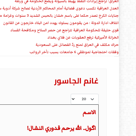
العراق: تراجع إيرادات النفط يهبط بالسيولة ويضع الحكومة في ورطة
العدل العراقية تكسب دعوى قضائية أمام المحاكم الأردنية لصالح شركة أدوية س
جنايات الكرخ تصدر حكما على باسم خشان بالحبس الشديد 3 سنوات وغرامة مالية
ائتلاف ادارة الدولة : من يقومون بسلوك يهدد امن البلاد خارجون عن القانون
قوى حليفة للحكومة العراقية تتراجع عن حصر السلاح ومكافحة الفساد
الخزانة الأميركية ترفع العقوبات عن فلاي بغداد
حراك مكثف في العراق لمنع ردّ الفصائل على السعودية
وقفات احتجاجية لموظفي 6 جامعات بسبب تأخر الرواتب
غانم الجاسور
عدد الإظهارات:
الاسم
اگول.. الله يرحم قدوري النشال!