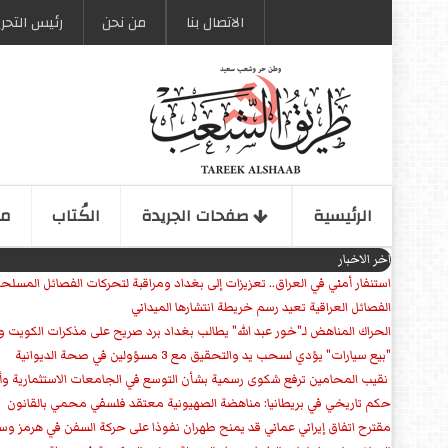
الاتصال بنا
من نحن
رئیس التحری
الرئیسیة
صفحات الجریدة
الكُتاب
مو
اخر الاخبار
استنفار أمني في العراق.. تعزيزات إلى بغداد ومراقبة لتحركات الفصائل المسلح
الفصائل العراقية تعيد رسم خريطة انتشارها الميداني
الحراك المناهض لـ"خور عبد الله" يطالب بغداد برد صريح على مذكرات الكويت 
"بيع سيارات" يؤدي لسحب يد والتحقيق مع 3 مسؤولين في صحة الديوانية
‏ نقيب المحامين ترفع شكوى رسمية بشأن التوسع في الجامعات الاستثمارية وأق
حكم تاريخي في بريطانيا: مناهضة الصهيونية معتقد فلسفي محمي بالقانون
مقترح اتفاق إيراني عماني قد يمنح طهران نفوذا على حركة السفن في هرمز وس