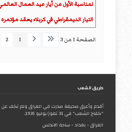
لمناسبة الأول من أيار عيد العمال العالم
التيار الديمقراطي في كربلاء يعقد مؤتمره ا
الصفحة 1 من 3
1
2
طریق الشعب
أقدم وأعرق صحيفة صدرت في العراق ولم تكف عن ال
"كفاح الشعب" في 31 تموز/يوليو 1935.
العراق - بغداد - ساحة الاندلس