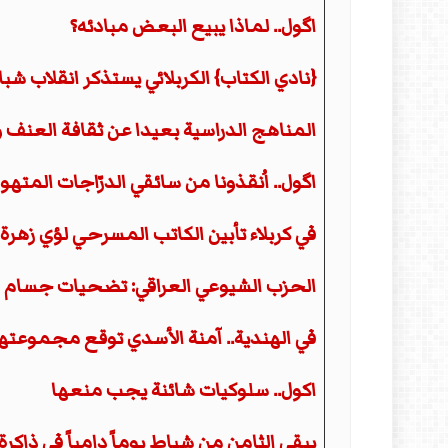
اگول.. لماذا يبيع البعض مبادئه؟
{نادي الكتاب} الكربلائي يستذكر انقلاب شب
المناهج الدراسية بعيدا عن ثقافة العنف و
اگول.. اُنقذونا من سائقي الدرّاجات المتهو
في كربلاء تأبين الكاتب المسرحي لؤي زهرة
الحزب الشيوعي العراقي: تضحيات جسام و
في الهندية.. آمنة الأسدي توقع مجموعتها 
اكول.. سلوكيات شائنة يجب منعها
يبقى الثامن من شباط يوماً دامياً في ذاكرة 