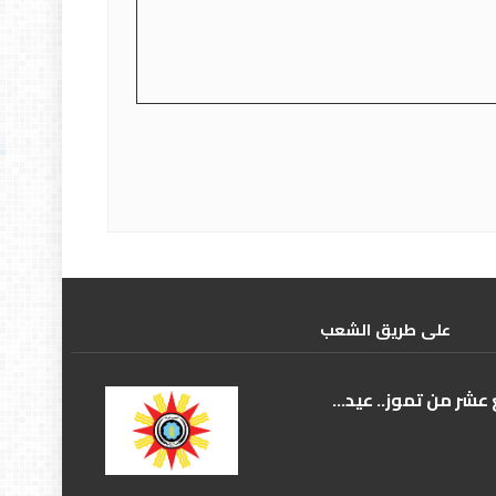
علی طریق الشعب
عشر من تموز.. عيد...