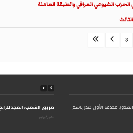
ي الحزب الشيوعي العراقي والطبقة العاملة
لثالث
3
صدور. عددها الأول صدر باسم
على طريق الشعب: المجد للرابع 
14 تموز/يوليو