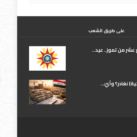
علی طریق الشعب
عشر من تموز.. عيد...
} نغادر؟ وأيّ...