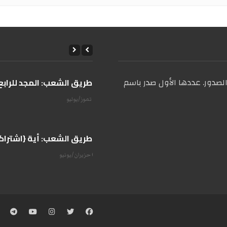
صدور. عددها الأول صدر باسم
على طريق الشعب: المجد للرابع 
14 تموز/يوليو
على طريق الشعب: أية {اشتراكية
07 حزيران/يونيو