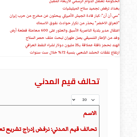
الحكومة تعطل الدوام الرسمي الأربعاء المقبل
بغداد ترفض تجميد سلاح الميليشيات
"سي أن أن": كبار قادة الجيش الأميركي يبحثون عن مخرج من حرب إيران
"العراق الاخضر" يحذر من تكرار حوادث نفوق الاسماك
اعتقال مدير بلدية الناصرية الأسبق والعثور على 600 معاملة قطعة أرض
وفد من الإطار التنسيقي يصل طهران لبحث ملف حصر السلاح
الهند تحجز ناقلة عملاقة بـ25 مليون دولار لشراء النفط العراقي
ارتفاع نفقات الحشد الشعبي بنسبة 72% خلال ست سنوات
تحالف قيم المدني
عدد الإظهارات:
الاسم
تحالف قيم المدني: نرفض إدراج تشريع تع