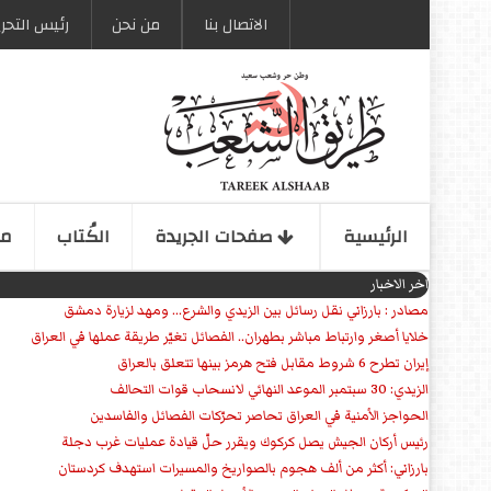
الاتصال بنا
من نحن
رئیس التحری
الرئیسیة
صفحات الجریدة
الكُتاب
مو
اخر الاخبار
مصادر : بارزاني نقل رسائل بين الزيدي والشرع... ومهد لزيارة دمشق
خلايا أصغر وارتباط مباشر بطهران.. الفصائل تغيّر طريقة عملها في العراق
إيران تطرح 6 شروط مقابل فتح هرمز بينها تتعلق بالعراق
الزيدي: 30 سبتمبر الموعد النهائي لانسحاب قوات التحالف
الحواجز الأمنية في العراق تحاصر تحرّكات الفصائل والفاسدين
رئيس أركان الجيش يصل كركوك ويقرر حلّ قيادة عمليات غرب دجلة
بارزاني: أكثر من ألف هجوم بالصواريخ والمسيرات استهدف كردستان