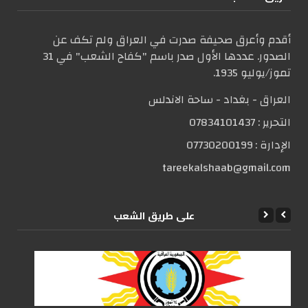
أقدم وأعرق صحيفة صدرت في العراق ولم تكف عن
الصدور. عددها الأول صدر باسم "كفاح الشعب" في 31
تموز/يوليو 1935.
العراق - بغداد - ساحة الاندلس
التحریر :
07834101437
الإدارة :
07730200199
tareekalshaab@gmail.com
علی طریق الشعب