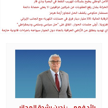
الأمن الوطني يطيح بشبكات لتهريب النفط في البصرة وذي قار
الخزانة بشان رفع العقوبات عن شركتين عراقيتين: لا يعني حصانة دائمة
مستشار حكومي يكشف الحل لتجاوز أزمة هرمز
الرقابة المالية: 131 مليار دينار فرق في حسابات الكهرباء مع الجانب الإيراني
فنزويلا.. أولى جلسات الحوار.. اتفاق على "حل سياسي وسلمي وديمقراطي"
اي تهديد ينطلق من الأراضي العراقية باتجاه دول الجوار سيواجه باجراءات قانونية حازمة
رائد فهمي: ندين بشدة المجازر