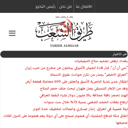
الاتصال بنا
من نحن
رئیس التحریر
اخر الاخبار
بغداد ترفض تجميد سلاح الميليشيات
"سي أن أن": كبار قادة الجيش الأميركي يبحثون عن مخرج من حرب إيران
"العراق الاخضر" يحذر من تكرار حوادث نفوق الاسماك
اعتقال مدير بلدية الناصرية الأسبق والعثور على 600 معاملة قطعة أرض
وفد من الإطار التنسيقي يصل طهران لبحث ملف حصر السلاح
الهند تحجز ناقلة عملاقة بـ25 مليون دولار لشراء النفط العراقي
ارتفاع نفقات الحشد الشعبي بنسبة 72% خلال ست سنوات
ليلة عصيبة في العراق.. إنذار عسكري واتصالات لتخفيف حدة التوتر
‏اتفاق مكة للدفاع المشترك: أي هجوم مسلح على أي دولة يعد هجوما على الدول الثلاث
جميعها