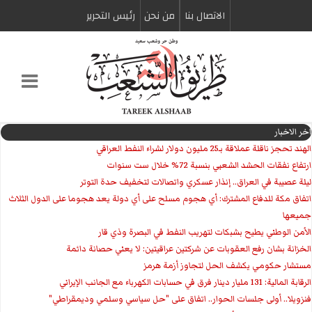
الاتصال بنا
من نحن
رئیس التحریر
اخر الاخبار
الهند تحجز ناقلة عملاقة بـ25 مليون دولار لشراء النفط العراقي
ارتفاع نفقات الحشد الشعبي بنسبة 72% خلال ست سنوات
ليلة عصيبة في العراق.. إنذار عسكري واتصالات لتخفيف حدة التوتر
‏اتفاق مكة للدفاع المشترك: أي هجوم مسلح على أي دولة يعد هجوما على الدول الثلاث
جميعها
الأمن الوطني يطيح بشبكات لتهريب النفط في البصرة وذي قار
الخزانة بشان رفع العقوبات عن شركتين عراقيتين: لا يعني حصانة دائمة
مستشار حكومي يكشف الحل لتجاوز أزمة هرمز
الرقابة المالية: 131 مليار دينار فرق في حسابات الكهرباء مع الجانب الإيراني
فنزويلا.. أولى جلسات الحوار.. اتفاق على "حل سياسي وسلمي وديمقراطي"