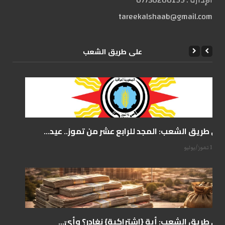
الإدارة :
07730200199
tareekalshaab@gmail.com
علی طریق الشعب
على طريق الشعب: المجد للرابع عشر من تموز.. عيد...
14 تموز/يوليو
على طريق الشعب: أية {اشتراكية} نغادر؟ وأيّ...