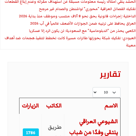
الحشد ينفي امتلاك رئيسه معلومات مسبقة عن استهداف مقراته وعدم إبلاغ القطعات
تفكيك الفصائل العراقية "محوري" لواشنطن والصدام غير مرجح
الداخلية: إجراءات قانونية بحق نحو 8 آلاف منتسب وموظف منذ بداية 2026
العراق يحافظ على ترتيبه ضمن الجوازات الأضعف عالمياً في آب 2026
الكعبي يحذر من "الدبلوماسية" مع السعودية: لن يكون الرد إلا عسكريا
العبودي: تفكيك شبكة بحوزتها طائرات مسيرة كانت تخطط لتنفيذ هجمات ضد أهداف
معينة
تقارير
عدد الإظهارات:
الاسم
الكاتب
الزيارات
المقالات
الشيوعي العراقي
طريق
يلتقي وفدًا من شباب
1786