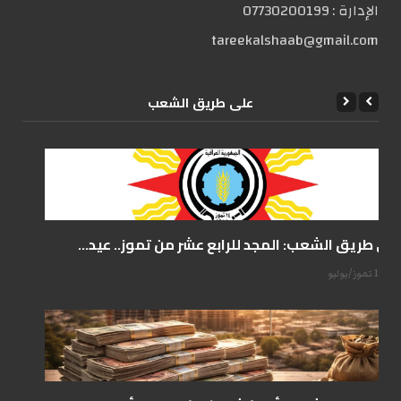
الإدارة :
07730200199
tareekalshaab@gmail.com
علی طریق الشعب
على طريق الشعب: المجد للرابع عشر من تموز.. عيد...
14 تموز/يوليو