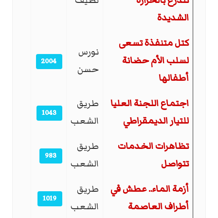
تتذرع بالحرارة
لطيف
الشديدة
كتل متنفذة تسعى
نورس
لسلب الأم حضانة
2004
حسن
أطفالها
اجتماع اللجنة العليا
طريق
1043
للتيار الديمقراطي
الشعب
تظاهرات الخدمات
طريق
983
تتواصل
الشعب
أزمة الماء.. عطش في
طريق
1019
أطراف العاصمة
الشعب