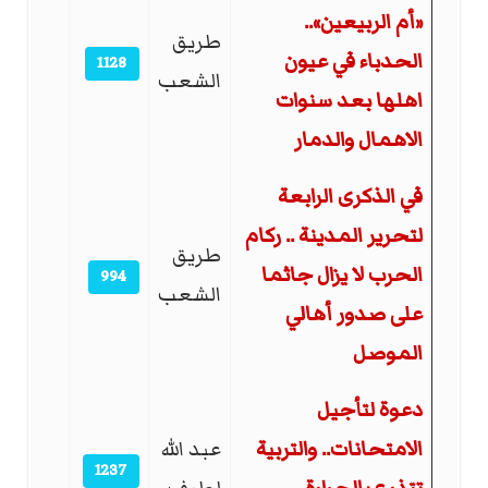
«أم الربيعين»..
طريق
الحدباء في عيون
1128
الشعب
اهلها بعد سنوات
الاهمال والدمار
في الذكرى الرابعة
لتحرير المدينة .. ركام
طريق
الحرب لا يزال جاثما
994
الشعب
على صدور أهالي
الموصل
دعوة لتأجيل
الامتحانات.. والتربية
عبد الله
1237