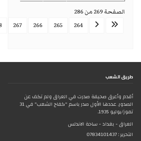
الصفحة 269 من 286
8
267
266
265
264
طریق الشعب
أقدم وأعرق صحيفة صدرت في العراق ولم تكف عن
الصدور. عددها الأول صدر باسم "كفاح الشعب" في 31
تموز/يوليو 1935.
العراق - بغداد - ساحة الاندلس
التحریر :
07834101437