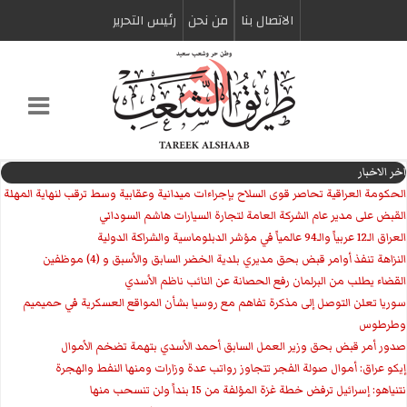
الاتصال بنا
من نحن
رئیس التحریر
اخر الاخبار
الحكومة العراقية تحاصر قوى السلاح بإجراءات ميدانية وعقابية وسط ترقب لنهاية المهلة
القبض على مدير عام الشركة العامة لتجارة السيارات هاشم السوداني
العراق الـ12 عربياً والـ94 عالمياً في مؤشر الدبلوماسية والشراكة الدولية
النزاهة تنفذ أوامر قبض بحق مديري بلدية الخضر السابق والأسبق و (4) موظفين
القضاء يطلب من البرلمان رفع الحصانة عن النائب ناظم الأسدي
سوريا تعلن التوصل إلى مذكرة تفاهم مع روسيا بشأن المواقع العسكرية في حميميم
وطرطوس
صدور أمر قبض بحق وزير العمل السابق أحمد الأسدي بتهمة تضخم الأموال
إيكو عراق: أموال صولة الفجر تتجاوز رواتب عدة وزارات ومنها النفط والهجرة
نتنياهو: إسرائيل ترفض خطة غزة المؤلفة من 15 بنداً ولن تنسحب منها