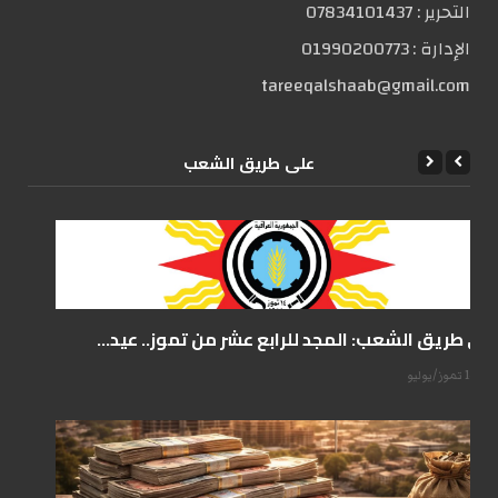
التحریر :
07834101437
الإدارة :
01990200773
tareeqalshaab@gmail.com
علی طریق الشعب
على طريق الشعب: المجد للرابع عشر من تموز.. عيد...
14 تموز/يوليو