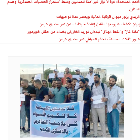
الأمم المتحدة: غزة لا تزال غير آمنة للمدنيين وسط استمرار العمليات العسكرية وهدم
المنازل
الزيدي يزور ديوان الرقابة المالية ويصدر عدة توجيهات
إيران تكشف شروطها مقابل إعادة حركة السفن عبر مضيق هرمز
"دانة غاز" و"نفط الهلال" تبدءان توريد الغاز إلى بغداد من حقل خورمور
عبور ناقلات محملة بالخام العراقي عبر مضيق هرمز