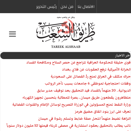
الاتصال بنا
من نحن
رئیس التحریر
اخر الاخبار
قوى حليفة للحكومة العراقية تتراجع عن حصر السلاح ومكافحة الفساد
الخزانة الأميركية ترفع العقوبات عن فلاي بغداد
حراك مكثف في العراق لمنع ردّ الفصائل على السعودية
وقفات احتجاجية لموظفي 6 جامعات بسبب تأخر الرواتب
الديوانية.. 20 متهماً بالفساد قيد التحقيق بعد توقيف مدير سابق
متظاهرون يقطعون طريق ميسان ـ بصرة للمطالبة بتحسين تجهيز الكهرباء
وزارة النفط تمنع المسؤولين في الوزراة التصريح لوسائل الإعلام والقنوات الفضائية
تعرف على ابرز بنود اتفاق مضيق هرمز
النزاهة تضبط متهماً انتحل صفة ضابط وتسلم رشوة في ميسان
نائب يطالب بالتحقيق بعقود استشارية في مصفى كربلاء قيمتها 52 مليون دولار سنوياً