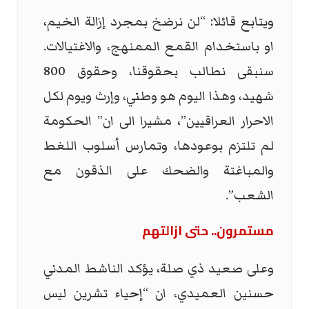
ويتابع قائلا: “لن نرضخ بمجرد إزالة الخيم،
او باستخدام القمع الممنهج، والاغتيالات.
سنبقى نطالب بحقوقنا، وحقوق 800
شهيد، وهذا اليوم هو وطني، وإرث ويوم لكل
الاحرار العراقيين”، مشيرا الى ان” الحكومة
لم تلتزم بوعودها، وتمارس أسلوب اللغط
والمباغتة والضحك على الذقون مع
الشعب”.
مستمرون.. حتى ازالتهم
وعلى صعيد ذي صلة، يؤكد الناشط المدني
حسنين العميدي، ان “إحياء تشرين ليس