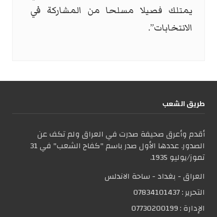
يمتلك فصيلا مسلحا من المشاركة في
الانتخابات”.
طریق الشعب
أقدم وأعرق صحيفة صدرت في العراق ولم تكف عن
الصدور. عددها الأول صدر باسم "كفاح الشعب" في 31
تموز/يوليو 1935.
العراق - بغداد - ساحة الاندلس
التحریر :
07834101437
الإدارة :
07730200199