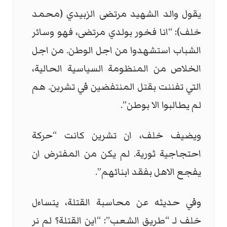
يقول والد الشهيد مرتضى الزبيدي (محمد
خلف): “انا فخور بولدي مرتضى، فهو وسائر
الشباب استشهدوا من اجل الوطن. من اجل
الخلاص من المنظومة السياسية الحالية،
التي تفننت بقتل المنتفضين في تشرين. هم
لم يطالبوا الا بوطن”.
ويضيف خلف، ان تشرين كانت “حركة
احتجاجية ثورية. لم يكن من المفترض ان
يفجع الاهل بفقد ابنائهم”.
وفي حديثه عن محاسبة القتلة، يتساءل
خلف لـ “طريق الشعب”: “اين القتلة؟ لم نر