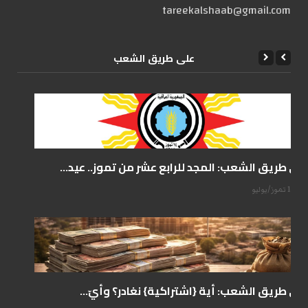
tareekalshaab@gmail.com
علی طریق الشعب
على طريق الشعب: المجد للرابع عشر من تموز.. عيد...
14 تموز/يوليو
على طريق الشعب: أية {اشتراكية} نغادر؟ وأيّ...