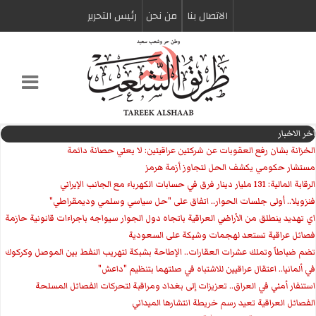
الاتصال بنا
من نحن
رئیس التحریر
اخر الاخبار
الخزانة بشان رفع العقوبات عن شركتين عراقيتين: لا يعني حصانة دائمة
مستشار حكومي يكشف الحل لتجاوز أزمة هرمز
الرقابة المالية: 131 مليار دينار فرق في حسابات الكهرباء مع الجانب الإيراني
فنزويلا.. أولى جلسات الحوار.. اتفاق على "حل سياسي وسلمي وديمقراطي"
اي تهديد ينطلق من الأراضي العراقية باتجاه دول الجوار سيواجه باجراءات قانونية حازمة
فصائل عراقية تستعد لهجمات وشيكة على السعودية
تضم ضباطاً وتملك عشرات العقارات.. الإطاحة بشبكة لتهريب النفط بين الموصل وكركوك
في ألمانيا.. اعتقال عراقيين للاشتباه في صلتهما بتنظيم "داعش"
استنفار أمني في العراق.. تعزيزات إلى بغداد ومراقبة لتحركات الفصائل المسلحة
الفصائل العراقية تعيد رسم خريطة انتشارها الميداني