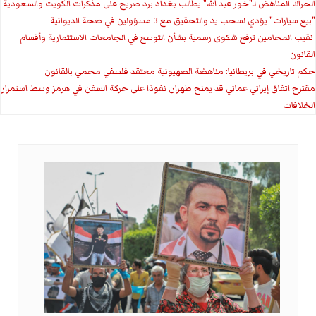
الحراك المناهض لـ"خور عبد الله" يطالب بغداد برد صريح على مذكرات الكويت والسعودية
"بيع سيارات" يؤدي لسحب يد والتحقيق مع 3 مسؤولين في صحة الديوانية
‏ نقيب المحامين ترفع شكوى رسمية بشأن التوسع في الجامعات الاستثمارية وأقسام
القانون
حكم تاريخي في بريطانيا: مناهضة الصهيونية معتقد فلسفي محمي بالقانون
مقترح اتفاق إيراني عماني قد يمنح طهران نفوذا على حركة السفن في هرمز وسط استمرار
الخلافات