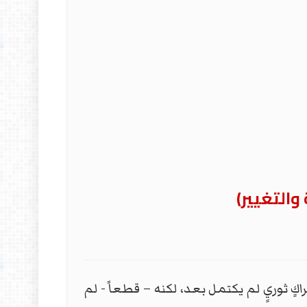
التغيير)
م ٢٠١٩ التي كانت ولا تزال تعبيراً عن حراكٍ ثوريٍ لم يكتمل بعد، لكنه – قطعاً - لم