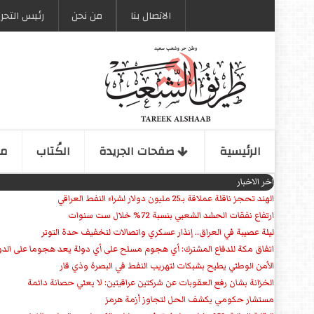
الاتصال بنا
من نحن
رئیس التحری
الرئیسیة
صفحات الجریدة
الكُتاب
مو
اخر الاخبار
الهند تحجز ناقلة عملاقة بـ25 مليون دولار لشراء النفط العراقي
ارتفاع نفقات الحشد الشعبي بنسبة 72% خلال ست سنوات
ليلة عصيبة في العراق.. إنذار عسكري واتصالات لتخفيف حدة التوتر
‏اتفاق مكة للدفاع المشترك: أي هجوم مسلح على أي دولة يعد هجوما على الدو
الأمن الوطني يطيح بشبكات لتهريب النفط في البصرة وذي قار
الخزانة بشان رفع العقوبات عن شركتين عراقيتين: لا يعني حصانة دائمة
مستشار حكومي يكشف الحل لتجاوز أزمة هرمز