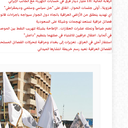
الرقابة المالية: 131 مليار دينار فرق في حسابات الكهرباء مع الجانب الإيراني
فنزويلا.. أولى جلسات الحوار.. اتفاق على "حل سياسي وسلمي وديمقراطي"
اي تهديد ينطلق من الأراضي العراقية باتجاه دول الجوار سيواجه باجراءات قانو
فصائل عراقية تستعد لهجمات وشيكة على السعودية
تضم ضباطاً وتملك عشرات العقارات.. الإطاحة بشبكة لتهريب النفط بين الموص
في ألمانيا.. اعتقال عراقيين للاشتباه في صلتهما بتنظيم "داعش"
استنفار أمني في العراق.. تعزيزات إلى بغداد ومراقبة لتحركات الفصائل المسلح
الفصائل العراقية تعيد رسم خريطة انتشارها الميداني