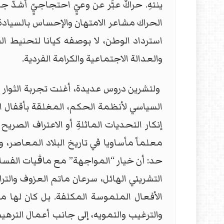
ينتهِ. حراكٌ عبَّر عن وعيٍّ احتجاجيٍّ أش
الحراك مشاعر الامتهان والإحساس بالسياد
استرداد الوطن، لا بوصفه كيانا لتحنيط ا
والعدالة الاجتماعية والكرامة الفردية.
ولتشرين دروس عديدة، أغنت تجربة الثوار ا
السياسي لأنظمة الحكم، المغلقة بأقفال ال
إنكار التحديات الماثلةِ أو الاعتراف الصر
معلماً مأساويا في تاريخ البلاد المعاصر،
حد: أن خيار “المواجهة” مع ماڨيات الفسا
التشريني الهائل، سرعان ماتم العزوف والتر
الأفعال الملموسة المكلفة. بل كان لها م
والترغيب والتمويه، إلى جانب أعمال الترهي