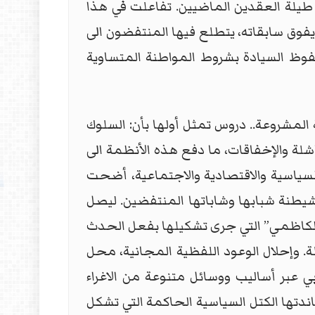
قت طيلة العقدين الماضيين. تفاعلت في هذا
فوق سابقاته، يتطلع فيها المنتفضون الى
حفوظ السيادة بشروط المواطنة المتساوية
المشروعة.. دروس تمثل أولها بأن: السلوك
شلة والإخفاقات، ما دفع هذه الأنظمة الى
 السياسية والاقتصادية والاجتماعية، أضحت
وشيطنة شبابها وشاباتها المنتفضين. ليصل
“الكاظمي” التي جرى تشكيلها بفعل الحدث
لة. وإحلال الوعود اللفظية المجانية، محل
ي عبر أساليب ووسائل متنوعة من الاغراء
اندتها الكتل السياسية الحاكمة التي تشكل