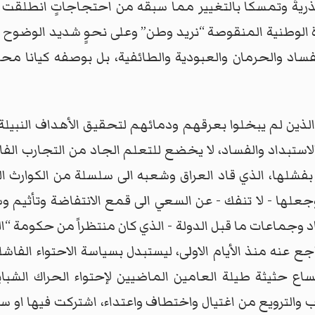
دُّ جذريةً وتمسكا بالتغيير مما سبقه من احتجاجاتٍ انطل
ة الوطنية المنقوصة “نريد وطن” وعلى نحوٍ شديد الوضوح ي
لفساد والحرمان والعبودية والطائفية، بل بوصفه كيانا م
لذين لم يبخلوا بعرقهم ودمائهم لتحقيق الأهداف النبيلة 
استبداد والفساد، لا يخضع للتعلم الجاد من التجارب الفا
يح بفشلها، الذي قاد العراق وشعبه الى سلسلة من الكوارث
 وجعلها - لا تنفك - عن السعي الى قمع الانتفاضة وتأثيم 
د وجماعات ما قبل الدولة - الذي كان منتظراً من حكومة 
اجع عنه منذ الأيام الاولى، ليستبدل بسياسة الاحتواء الفاش
ساع حثيثة طيلة العامين الماضيين لإحتواء الحراك الشباب
ب والترويع من اغتيال واختطاف واعتداء، اشتركت فيها او س