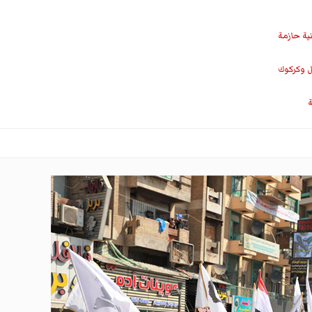
نية حازمة
ل وكركوك
ة