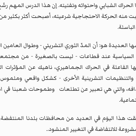
اك الشبابي واحتوائه وتفتيته. إن هذا الدرس المهم رسَّخَ 
بت منه الحركة الاحتجاجية شرعيته، أصبحت أكثر بكثير من تك
لباسلة.
ا العديدة هو: أن المدّ الثوري التشريني - وطوال العامين ا
مية السياسية عند قطاعات - ليست بالصغيرة - من مجتمعن
ها الفاعلة في الحراك الجماهيري، ناهيك عن المؤثرات السل
والتنظيمات التشرينية الأخرى - كشكل واقعي وملموس م
فه، والتي هي تعبير عن تطلعات
وطموحات شعبنا في است
ماعية.
قت هذا اليوَم في العديد من محافظات بلدنا المنتفضة،
روعة للانتفاضة في التغيير المنشود..