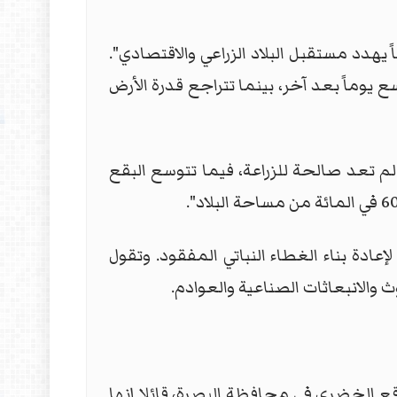
هدد مستقبل البلاد الزراعي والاقتصادي".
 يوماً بعد آخر، بينما تتراجع قدرة الأرض
لم تعد صالحة للزراعة، فيما تتوسع البقع
 وزارة الزراعة أن البلاد بحاجة إلى زراعة أكثر من 15 مليار شجرة لإعادة بناء الغطاء النباتي المفقود. وتقول
ث والانبعاثات الصناعية والعوادم.
قع الخضري في محافظة البصرة، قائلا إنها