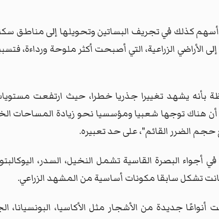
 أسهم كذلك في تجريف البساتين وتحويلها إلى مناطق سكني
 إلى الأراضي الزراعية، التي أصبحت أكثر ملوحة ورداءة، فتسب
ظة بأنه يشهد تغييرا جذريا خطرا، حيث ارتفعت مستويا
ا أن هناك توجها شعبيا ومؤسسيا نحو زيادة المساحات الخض
ع حجم الضرر القائم"، على حد تعبيره.
 في أجواء البصرة القاسية تشمل النخيل، السدر، اليوكالب
كانت تشكل سابقا مكونات أساسية من المشهد الزراعي.
واعًا جديدة من الأشجار مثل الأكاسيا، البونسيانا، الجاك