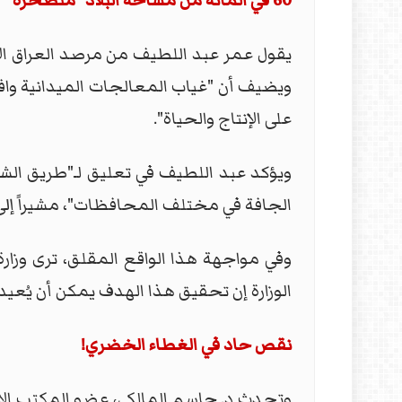
60 في المائة من مساحة البلاد "متصحرة"
يقول عمر عبد اللطيف من مرصد العراق الأخ
ويضيف أن "غياب المعالجات الميدانية وافتق
على الإنتاج والحياة".
ويؤكد عبد اللطيف في تعليق لـ"طريق الشعب
الجافة في مختلف المحافظات"، مشيراً إلى أن "آخر إحصا
الوزارة إن تحقيق هذا الهدف يمكن أن يُعيد ش
نقص حاد في الغطاء الخضري!
وتحدث د. جاسم المالكي، عضو المكتب الاست