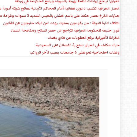
العراق: تراجع إيرادات النفط يهبط بالسيولة ويضع الحكومة في ورطة
العدل العراقية تكسب دعوى قضائية أمام المحاكم الأردنية لصالح شركة أدوية س
جنايات الكرخ تصدر حكما على باسم خشان بالحبس الشديد 3 سنوات وغرامة مالية
ائتلاف ادارة الدولة : من يقومون بسلوك يهدد امن البلاد خارجون عن القانون
قوى حليفة للحكومة العراقية تتراجع عن حصر السلاح ومكافحة الفساد
الخزانة الأميركية ترفع العقوبات عن فلاي بغداد
حراك مكثف في العراق لمنع ردّ الفصائل على السعودية
وقفات احتجاجية لموظفي 6 جامعات بسبب تأخر الرواتب