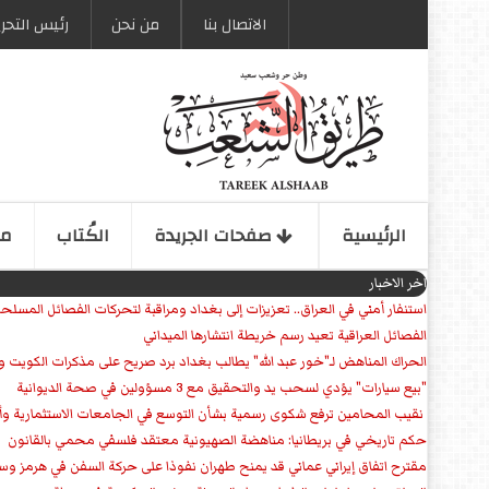
الاتصال بنا
من نحن
رئیس التحری
الرئیسیة
صفحات الجریدة
الكُتاب
مو
اخر الاخبار
استنفار أمني في العراق.. تعزيزات إلى بغداد ومراقبة لتحركات الفصائل المسلح
الفصائل العراقية تعيد رسم خريطة انتشارها الميداني
الحراك المناهض لـ"خور عبد الله" يطالب بغداد برد صريح على مذكرات الكويت 
"بيع سيارات" يؤدي لسحب يد والتحقيق مع 3 مسؤولين في صحة الديوانية
‏ نقيب المحامين ترفع شكوى رسمية بشأن التوسع في الجامعات الاستثمارية وأق
حكم تاريخي في بريطانيا: مناهضة الصهيونية معتقد فلسفي محمي بالقانون
مقترح اتفاق إيراني عماني قد يمنح طهران نفوذا على حركة السفن في هرمز وس