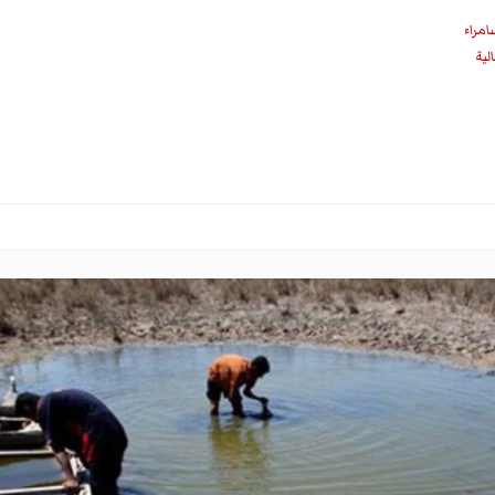
امراء