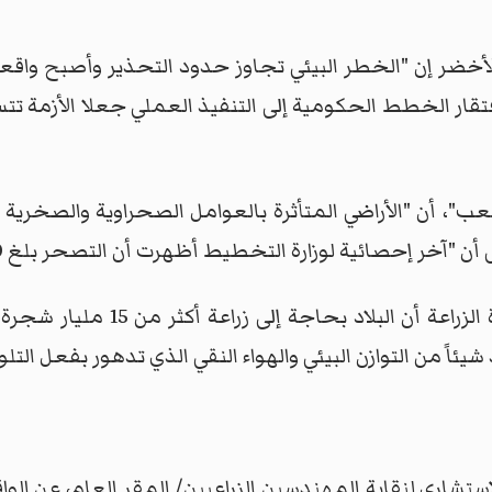
ضر إن "الخطر البيئي تجاوز حدود التحذير وأصبح واقعاً ي
ار الخطط الحكومية إلى التنفيذ العملي جعلا الأزمة تتسع
"، أن "الأراضي المتأثرة بالعوامل الصحراوية والصخرية 
ئية لوزارة التخطيط أظهرت أن التصحر بلغ 60 في المائة من مساحة البلاد".
وفي مواجهة هذا الواقع المقلق، ترى
يئاً من التوازن البيئي والهواء النقي الذي تدهور بفعل التلو
شاري لنقابة المهندسين الزراعيين/ المقر العام، عن الوا