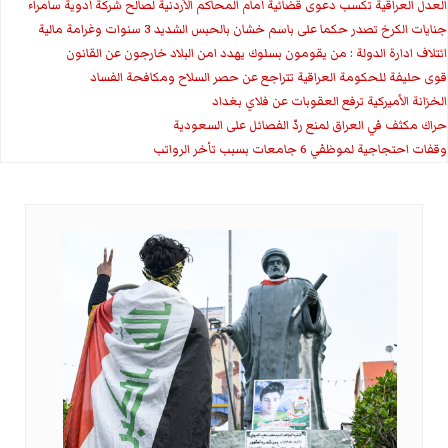
العدل العراقية تكسب دعوى قضائية أمام المحاكم الأردنية لصالح شركة أدوية سامراء
جنايات الكرخ تصدر حكما على باسم خشان بالحبس الشديد 3 سنوات وغرامة مالية
ائتلاف ادارة الدولة : من يقومون بسلوك يهدد امن البلاد خارجون عن القانون
قوى حليفة للحكومة العراقية تتراجع عن حصر السلاح ومكافحة الفساد
الخزانة الأميركية ترفع العقوبات عن فلاي بغداد
حراك مكثف في العراق لمنع ردّ الفصائل على السعودية
وقفات احتجاجية لموظفي 6 جامعات بسبب تأخر الرواتب