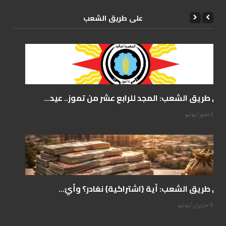
علی طریق الشعب
على طريق الشعب: المجد للرابع عشر من تموز.. عيد...
14 تموز/يوليو
على طريق الشعب: أية {اشتراكية} نغادر؟ وأيّ...
07 حزيران/يونيو