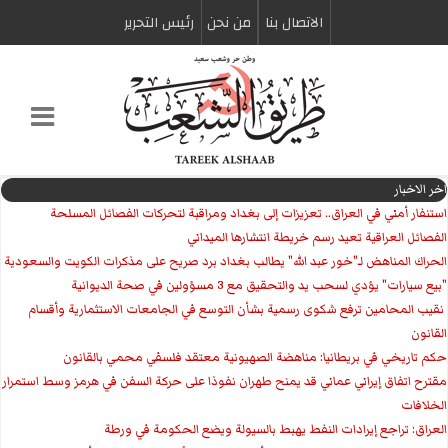
الاتصال بنا
من نحن
رئیس التحریر
اخر الاخبار
استنفار أمني في العراق.. تعزيزات إلى بغداد ومراقبة لتحركات الفصائل المسلحة
الفصائل العراقية تعيد رسم خريطة انتشارها الميداني
الحراك المناهض لـ"خور عبد الله" يطالب بغداد برد صريح على مذكرات الكويت والسعودية
"بيع سيارات" يؤدي لسحب يد والتحقيق مع 3 مسؤولين في صحة الديوانية
‏ نقيب المحامين ترفع شكوى رسمية بشأن التوسع في الجامعات الاستثمارية وأقسام
القانون
حكم تاريخي في بريطانيا: مناهضة الصهيونية معتقد فلسفي محمي بالقانون
مقترح اتفاق إيراني عماني قد يمنح طهران نفوذا على حركة السفن في هرمز وسط استمرار
الخلافات
العراق: تراجع إيرادات النفط يهبط بالسيولة ويضع الحكومة في ورطة