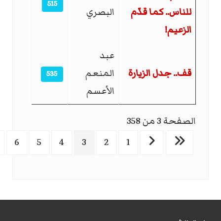
515
للناس.. كما قدّم
البصري
الزعيم!
عبد
قف.. جدل الزيارة
المنعم
535
الأعسم
الصفحة 3 من 358
6
5
4
3
2
1