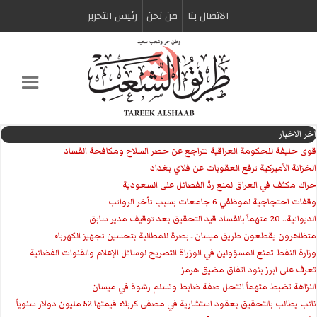
الاتصال بنا
من نحن
رئیس التحریر
اخر الاخبار
قوى حليفة للحكومة العراقية تتراجع عن حصر السلاح ومكافحة الفساد
الخزانة الأميركية ترفع العقوبات عن فلاي بغداد
حراك مكثف في العراق لمنع ردّ الفصائل على السعودية
وقفات احتجاجية لموظفي 6 جامعات بسبب تأخر الرواتب
الديوانية.. 20 متهماً بالفساد قيد التحقيق بعد توقيف مدير سابق
متظاهرون يقطعون طريق ميسان ـ بصرة للمطالبة بتحسين تجهيز الكهرباء
وزارة النفط تمنع المسؤولين في الوزراة التصريح لوسائل الإعلام والقنوات الفضائية
تعرف على ابرز بنود اتفاق مضيق هرمز
النزاهة تضبط متهماً انتحل صفة ضابط وتسلم رشوة في ميسان
نائب يطالب بالتحقيق بعقود استشارية في مصفى كربلاء قيمتها 52 مليون دولار سنوياً