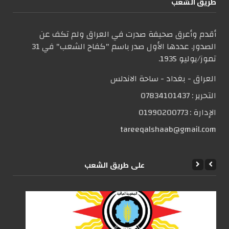
طریق الشعب
أقدم وأعرق صحيفة صدرت في العراق ولم تكف عن
الصدور. عددها الأول صدر باسم "كفاح الشعب" في 31
تموز/يوليو 1935.
العراق - بغداد - ساحة الاندلس
التحریر :
07834101437
الإدارة :
01990200773
tareeqalshaab@gmail.com
علی طریق الشعب