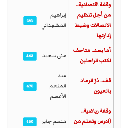
وقفة اقتصادية..
من أجل تنظيم
إبراهيم
465
الاتصالات وضبط
المشهداني
إدارتها
أما بعد.. متاحف
منى سعيد
463
لكتب الراحلين
عبد
قف.. ذرّ الرماد
المنعم
475
بالعيون
الأعسم
وقفة رياضية..
{ادرس وتعلم من
منعم جابر
460