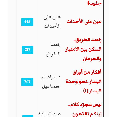
جلوب}
عين على
عين على الأحداث
443
الأحداث
راصد الطريق..
راصد
السكن بين الامتياز
527
الطريق
والحرمان
أفكار من أوراق
د. ابراهيم
اليسار..نحو وحدة
707
اسماعيل
اليسار (1)
ليس مجرّد كلام..
ليتكم تقدّمون
عبد السادة