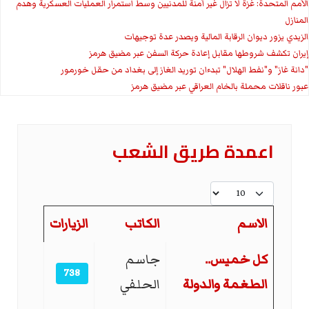
الأمم المتحدة: غزة لا تزال غير آمنة للمدنيين وسط استمرار العمليات العسكرية وهدم
المنازل
الزيدي يزور ديوان الرقابة المالية ويصدر عدة توجيهات
إيران تكشف شروطها مقابل إعادة حركة السفن عبر مضيق هرمز
"دانة غاز" و"نفط الهلال" تبدءان توريد الغاز إلى بغداد من حقل خورمور
عبور ناقلات محملة بالخام العراقي عبر مضيق هرمز
اعمدة طريق الشعب
عدد الإظهارات:
الاسم
الكاتب
الزيارات
المقالات
كل خميس..
جاسم
738
الطغمة والدولة
الحلفي