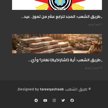
على طريق الشعب: المجد للرابع عشر من تموز.. عيد...
14 تموز/يوليو
على طريق الشعب: أية {اشتراكية} نغادر؟ وأيّ...
07 حزيران/يونيو
© طریق الشعب. Designed by
tareeqashaab
.