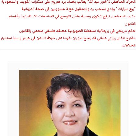
الحراك المناهض لـ"خور عبد الله" يطالب بغداد برد صريح على مذكرات الكويت والسعودية
"بيع سيارات" يؤدي لسحب يد والتحقيق مع 3 مسؤولين في صحة الديوانية
‏ نقيب المحامين ترفع شكوى رسمية بشأن التوسع في الجامعات الاستثمارية وأقسام
القانون
حكم تاريخي في بريطانيا: مناهضة الصهيونية معتقد فلسفي محمي بالقانون
مقترح اتفاق إيراني عماني قد يمنح طهران نفوذا على حركة السفن في هرمز وسط استمرار
الخلافات