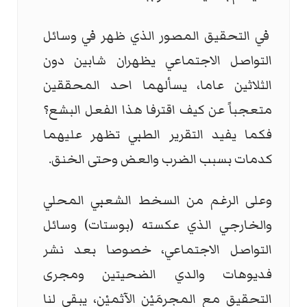
في التحقيق المصور الذي ظهر في وسائل
التواصل الاجتماعي يظهران شابين دون
الثلاثين عاما، يسألهما احد المحققين
متعجباً عن كيف اقترفا هذا الفعل البشع؟
فكما يفيد التقرير الطبي تظهر عليهما
كدمات بسبب الضرب والعض وحتى الخنق.
وعلى الرغم من السخط الشعبي المحلي
والخارجي الذي عكسته (بوستات) وسائل
التواصل الاجتماعي، خصوصا بعد نشر
فديوهات والدي الضحيتين ومجرى
التحقيق مع المجرمَيْن الآثميْن، يبقى لنا