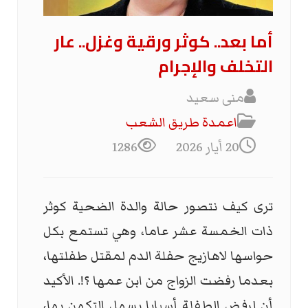
أما بعد.. كوثر ورقية وغزل.. عار
التخلف والإجرام
منى سعيد
اعمدة طريق الشعب
20 أيار 2026
1286
ترى كيف نتصور حالة والدة الضحية كوثر
ذات الخمسة عشر عاما، وهي تستمع بكل
حواسها لاهازيج حفلة الدم لمقتل طفلتها،
بعدما رفضت الزواج من ابن عمها ؟!. الأكيد
أن لرفض الطفلة أسبابا يسهل التكهن بها،