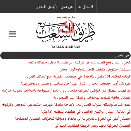
الاتصال بنا
من نحن
رئیس التحریر
اخر الاخبار
الخزانة بشان رفع العقوبات عن شركتين عراقيتين: لا يعني حصانة دائمة
مستشار حكومي يكشف الحل لتجاوز أزمة هرمز
الرقابة المالية: 131 مليار دينار فرق في حسابات الكهرباء مع الجانب الإيراني
فنزويلا.. أولى جلسات الحوار.. اتفاق على "حل سياسي وسلمي وديمقراطي"
اي تهديد ينطلق من الأراضي العراقية باتجاه دول الجوار سيواجه باجراءات قانونية حازمة
فصائل عراقية تستعد لهجمات وشيكة على السعودية
تضم ضباطاً وتملك عشرات العقارات.. الإطاحة بشبكة لتهريب النفط بين الموصل وكركوك
في ألمانيا.. اعتقال عراقيين للاشتباه في صلتهما بتنظيم "داعش"
استنفار أمني في العراق.. تعزيزات إلى بغداد ومراقبة لتحركات الفصائل المسلحة
الفصائل العراقية تعيد رسم خريطة انتشارها الميداني