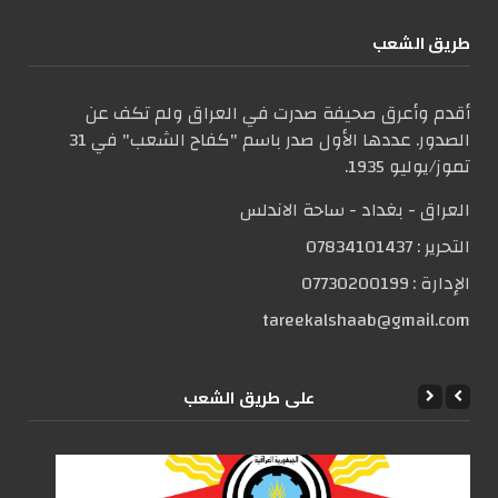
طریق الشعب
أقدم وأعرق صحيفة صدرت في العراق ولم تكف عن
الصدور. عددها الأول صدر باسم "كفاح الشعب" في 31
تموز/يوليو 1935.
العراق - بغداد - ساحة الاندلس
التحریر :
07834101437
الإدارة :
07730200199
tareekalshaab@gmail.com
علی طریق الشعب