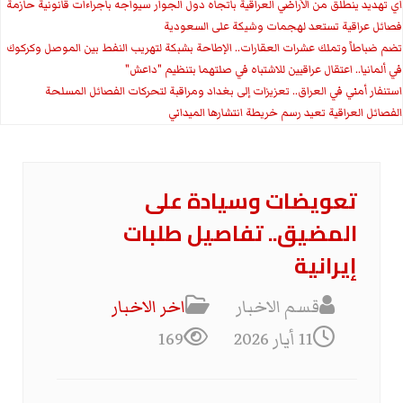
اي تهديد ينطلق من الأراضي العراقية باتجاه دول الجوار سيواجه باجراءات قانونية حازمة
فصائل عراقية تستعد لهجمات وشيكة على السعودية
تضم ضباطاً وتملك عشرات العقارات.. الإطاحة بشبكة لتهريب النفط بين الموصل وكركوك
في ألمانيا.. اعتقال عراقيين للاشتباه في صلتهما بتنظيم "داعش"
استنفار أمني في العراق.. تعزيزات إلى بغداد ومراقبة لتحركات الفصائل المسلحة
الفصائل العراقية تعيد رسم خريطة انتشارها الميداني
تعويضات وسيادة على
المضيق.. تفاصيل طلبات
إيرانية
قسم الاخبار
اخر الاخبار
11 أيار 2026
169