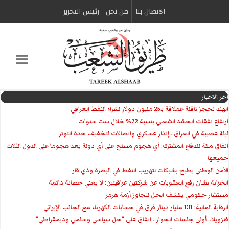
الاتصال بنا
من نحن
رئیس التحریر
اخر الاخبار
الهند تحجز ناقلة عملاقة بـ25 مليون دولار لشراء النفط العراقي
ارتفاع نفقات الحشد الشعبي بنسبة 72% خلال ست سنوات
ليلة عصيبة في العراق.. إنذار عسكري واتصالات لتخفيف حدة التوتر
‏اتفاق مكة للدفاع المشترك: أي هجوم مسلح على أي دولة يعد هجوما على الدول الثلاث
جميعها
الأمن الوطني يطيح بشبكات لتهريب النفط في البصرة وذي قار
الخزانة بشان رفع العقوبات عن شركتين عراقيتين: لا يعني حصانة دائمة
مستشار حكومي يكشف الحل لتجاوز أزمة هرمز
الرقابة المالية: 131 مليار دينار فرق في حسابات الكهرباء مع الجانب الإيراني
فنزويلا.. أولى جلسات الحوار.. اتفاق على "حل سياسي وسلمي وديمقراطي"