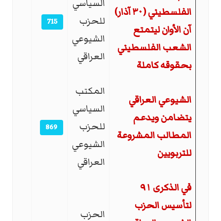
السياسي
الفلسطيني (٣٠ آذار)
للحزب
715
آن الأوان ليتمتع
الشيوعي
الشعب الفلسطيني
العراقي
بحقوقه كاملة
المكتب
الشيوعي العراقي
السياسي
يتضامن ويدعم
للحزب
869
المطالب المشروعة
الشيوعي
للتربويين
العراقي
في الذكرى ٩١
لتأسيس الحزب
الحزب