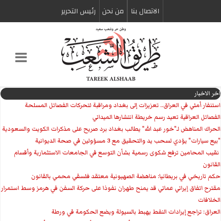
الاتصال بنا
من نحن
رئیس التحریر
اخر الاخبار
استنفار أمني في العراق.. تعزيزات إلى بغداد ومراقبة لتحركات الفصائل المسلحة
الفصائل العراقية تعيد رسم خريطة انتشارها الميداني
الحراك المناهض لـ"خور عبد الله" يطالب بغداد برد صريح على مذكرات الكويت والسعودية
"بيع سيارات" يؤدي لسحب يد والتحقيق مع 3 مسؤولين في صحة الديوانية
‏ نقيب المحامين ترفع شكوى رسمية بشأن التوسع في الجامعات الاستثمارية وأقسام
القانون
حكم تاريخي في بريطانيا: مناهضة الصهيونية معتقد فلسفي محمي بالقانون
مقترح اتفاق إيراني عماني قد يمنح طهران نفوذا على حركة السفن في هرمز وسط استمرار
الخلافات
العراق: تراجع إيرادات النفط يهبط بالسيولة ويضع الحكومة في ورطة