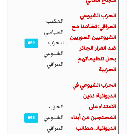
شجاع العاني
الحزب الشيوعي
المكتب
العراقي: تضامنا مع
السياسي
الشيوعيين السوريين
للحزب
859
ضد القرار الجائر
الشيوعي
بحل تنظيماتهم
العراقي
الحزبية
الحزب الشيوعي في
الديوانية: ندين
الاعتداء على
الحزب
المحتجين من أبناء
الشيوعي
698
الديوانية.. مطالب
العراقي