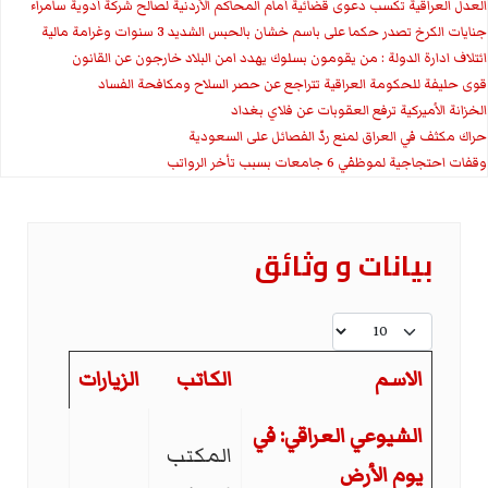
العدل العراقية تكسب دعوى قضائية أمام المحاكم الأردنية لصالح شركة أدوية سامراء
جنايات الكرخ تصدر حكما على باسم خشان بالحبس الشديد 3 سنوات وغرامة مالية
ائتلاف ادارة الدولة : من يقومون بسلوك يهدد امن البلاد خارجون عن القانون
قوى حليفة للحكومة العراقية تتراجع عن حصر السلاح ومكافحة الفساد
الخزانة الأميركية ترفع العقوبات عن فلاي بغداد
حراك مكثف في العراق لمنع ردّ الفصائل على السعودية
وقفات احتجاجية لموظفي 6 جامعات بسبب تأخر الرواتب
بیانات و وثائق
عدد الإظهارات:
الاسم
الكاتب
الزيارات
المقالات
الشيوعي العراقي: في
المكتب
يوم الأرض