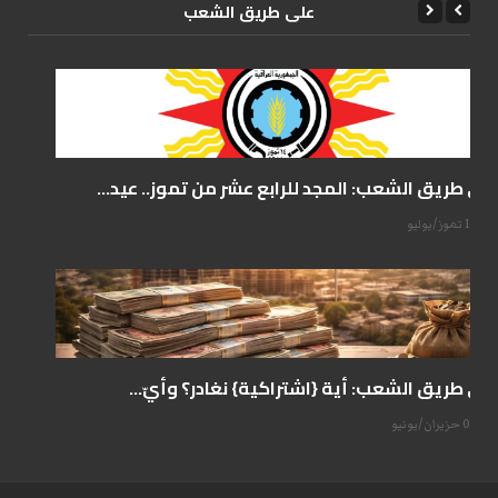
علی طریق الشعب
على طريق الشعب: المجد للرابع عشر من تموز.. عيد...
14 تموز/يوليو
على طريق الشعب: أية {اشتراكية} نغادر؟ وأيّ...
07 حزيران/يونيو