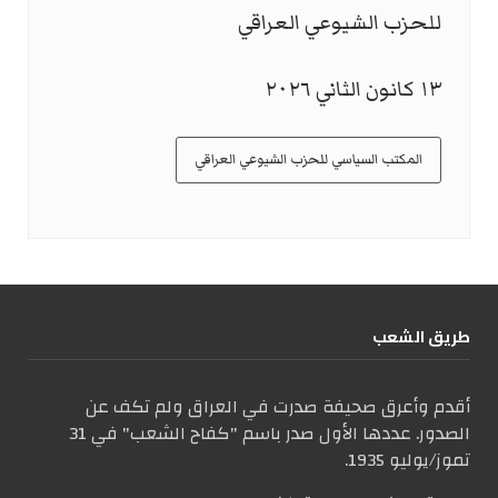
للحزب الشيوعي العراقي
١٣ كانون الثاني ٢٠٢٦
المكتب السياسي للحزب الشيوعي العراقي
طریق الشعب
أقدم وأعرق صحيفة صدرت في العراق ولم تكف عن
الصدور. عددها الأول صدر باسم "كفاح الشعب" في 31
تموز/يوليو 1935.