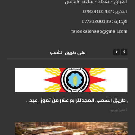
العراق - بغداد - ساحة الاندلس
التحریر :
07834101437
الإدارة :
07730200199
tareekalshaab@gmail.com
علی طریق الشعب
على طريق الشعب: المجد للرابع عشر من تموز.. عيد...
14 تموز/يوليو