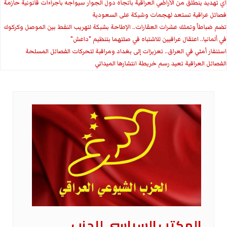
اي تهديد ينطلق من الأراضي العراقية باتجاه دول الجوار سيواجه باجراءات قانونية حازمة
فصائل عراقية تستعد لهجمات وشيكة على السعودية
تضم ضباطاً وتملك عشرات العقارات.. الإطاحة بشبكة لتهريب النفط بين الموصل وكركوك
في ألمانيا.. اعتقال عراقيين للاشتباه في صلتهما بتنظيم "داعش"
استنفار أمني في العراق.. تعزيزات إلى بغداد ومراقبة لتحركات الفصائل المسلحة
الفصائل العراقية تعيد رسم خريطة انتشارها الميداني
المكتب السياسي للحزب