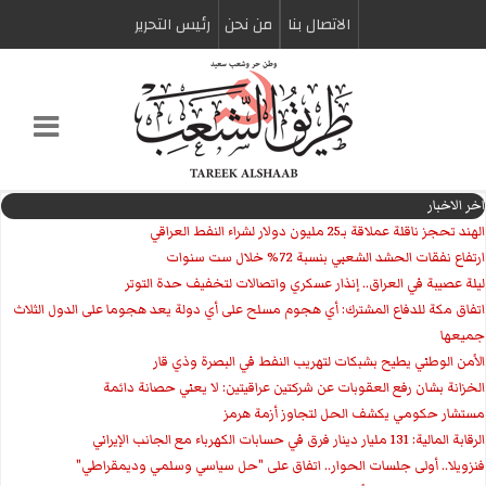
الاتصال بنا
من نحن
رئیس التحریر
اخر الاخبار
الهند تحجز ناقلة عملاقة بـ25 مليون دولار لشراء النفط العراقي
ارتفاع نفقات الحشد الشعبي بنسبة 72% خلال ست سنوات
ليلة عصيبة في العراق.. إنذار عسكري واتصالات لتخفيف حدة التوتر
‏اتفاق مكة للدفاع المشترك: أي هجوم مسلح على أي دولة يعد هجوما على الدول الثلاث
جميعها
الأمن الوطني يطيح بشبكات لتهريب النفط في البصرة وذي قار
الخزانة بشان رفع العقوبات عن شركتين عراقيتين: لا يعني حصانة دائمة
مستشار حكومي يكشف الحل لتجاوز أزمة هرمز
الرقابة المالية: 131 مليار دينار فرق في حسابات الكهرباء مع الجانب الإيراني
فنزويلا.. أولى جلسات الحوار.. اتفاق على "حل سياسي وسلمي وديمقراطي"