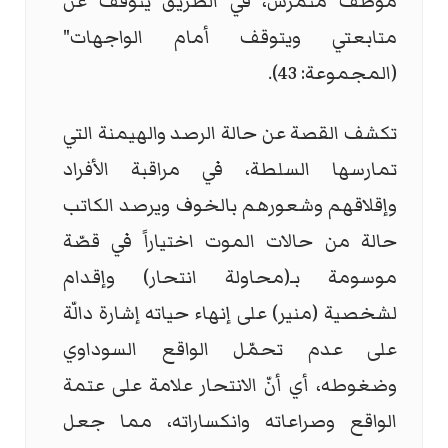
موظّف متمرّس، في الطريق يتوقف عن
متابعتي ويتوقف أمام الواجهات"
(المجموعة: 43).
تكشف القصة عن حالة الرصد والهيمنة التي
تمارسها السلطة، في مراقبة الأفراد
وإقلاقهم وشعورهم بالخوف ويرصد الكاتب
حالة من حالات الموت اختياراً في قصّة
موسومة بـ(محاولة انتحار) وإقدام
لشخصية (منير) على إنهاء حياته إشارة دالّة
على عدم تحمّل الواقع السوداوي
وضغوطه، أي أنّ الانتحار علامة على عتمة
الواقع وصراعاته وانكساراته، مما جعل