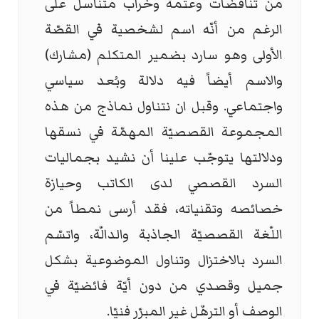
من تناقضات وعتمة وخراب متناسل على
الرغم من أنّه اسم لشخصية في القصّة
الأولى وهو سارد بضمير المتكلم (مشارك)
والاسم أيضاً فيه دلالة وبُعد سياسي
واجتماعي. وقبل ان نتناول نماذج من هذه
المجموعة القصصيّة المهمّة في نسقها
ودلالتها يتوجّب علينا أن نشيد بجماليات
السرد القصصي لدى الكاتب وحيازة
خصائصه وتقنياته، فقد أرسى نمطاً من
اللّغة القصصيّة الجاذبة والدالّة، واتسّم
السرد بالاختزال وتناول الموضوعية بشكل
جميل وقصدي من دون أيّة فائضيّة في
الوصف أو الترهّل غير المبرّر فنيّا.