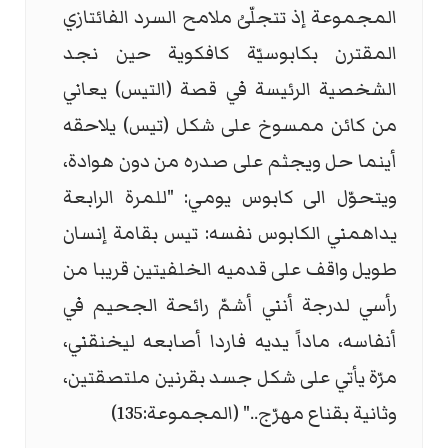
المجموعة إذ تتجلّىُ ملامح السرد الفائتازي
المقترن بكابوسيّة كافكوية حين نجد
الشخصية الرئيسة في قصة (التيس) يعاني
من كائن ممسوخ على شكل (تيس) يلاحقه
أينما حل ويجثم على صدره من دون هوادة،
ويتحوّل الى كابوس يومي: "للمرة الرابعة
يداهمني الكابوس نفسه: تيس بقامة إنسان
طويل واقف على قدميه الخلفيتين قريبا من
رأسي لدرجة أنني أشمّ رائحة الجحيم في
أنفاسه، ماداً يديه فاردا أصابعه ليخنقني،
مرّة يأتي على شكل جسد بقرنين ملتصقتين،
وثانية بقناع مهرّج.." (المجموعة:135)