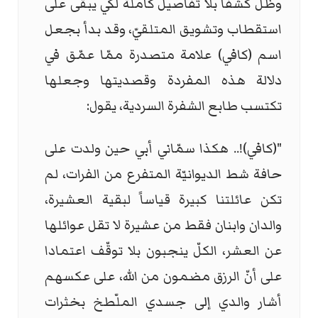
وظل كشفا بلا تفاصيل كاملة لكي يبقى على
استقطاب وتشويق المتلقيّ، وقد بدأ بجعل
اسم (كافي) علامة متصدرة ممّا عمّق في
دلالة هذه المفردة وقصديتها وجعلها
تكتسب طابع الشفرة السردية، يقول:
"(كافي)!.. هكذا سمّاني أبي حين ولدت على
حافة شط الديوانيّة المتفرع من الفرات، لم
تكن عائلتنا كبيرة قياساً لبقية العشيرة،
والدان وابنان فقط من عشيرة لا تقل عوائلها
عن العشر، الكلّ ينجبون بلا توقّف اعتمادا
على أنّ الرزق مضمون من الله، على عكسهم
أشار والدي إلى جسدي الملّطخ بخثرات