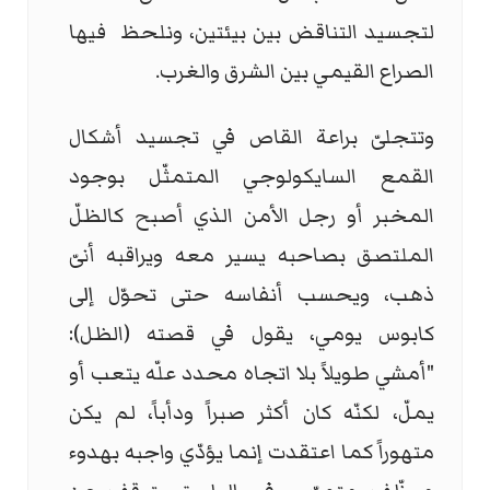
لتجسيد التناقض بين بيئتين، ونلحظ فيها
الصراع القيمي بين الشرق والغرب.
وتتجلىّ براعة القاص في تجسيد أشكال
القمع السايكولوجي المتمثّل بوجود
المخبر أو رجل الأمن الذي أصبح كالظلّ
الملتصق بصاحبه يسير معه ويراقبه أنىّ
ذهب، ويحسب أنفاسه حتى تحوّل إلى
كابوس يومي، يقول في قصته (الظل):
"أمشي طويلاً بلا اتجاه محدد علّه يتعب أو
يملّ، لكنّه كان أكثر صبراً ودأباً، لم يكن
متهوراً كما اعتقدت إنما يؤدّي واجبه بهدوء