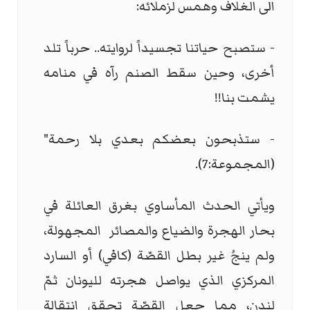
الى الغلاف وهمس لزملائه:
- ستصبح حياتنا تجسيداً لروايته.. حرباً تلد
أخرى، وحين سقط الصنم رآه في منامه
يشمت بنا!!
- ستذبحون بعضكم بعدي بلا رحمة"
(المجموعة:7).
ويأتي الحدث المأساوي بغرق العائلة في
بحار الهجرة والضياع والمصائر المجهولة،
ولم ينجُ غير بطل القصّة (كافي) أو السارد
المركزي الذي يواصل هجرته لليونان ثمّ
لندن، مما جعل القصّة تحقق انتقالة