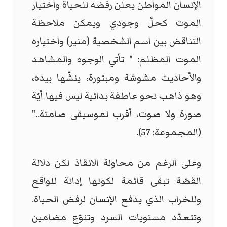
الإنسان المواطن يعلن رفضه للحياة واختيار
الموت كحلّ وجودي ويمكن ملاحظة
التناقض بين اسم الشخصية (منير) واختياره
الموت المظلم: " تأتي الوجوه والمشاهد
والأحاديث مشوشة ومبتورة، ينشّها بيده،
وهو ذاهب نحو عاطفة بدائية ليس فيها أيّة
صورة ولا صوت، أقرب لموسيقى صامتة.."
(المجموعة: 57).
وعلى الرغم من محاولة الانقاذ لكن دلالة
القصّة تبقى قائمة لكونها إدانة للواقع
وللخراب الذي يدفع الإنسان لرفض الحياة.
وتتعدّد مستويات السرد وتنوّع مضامين