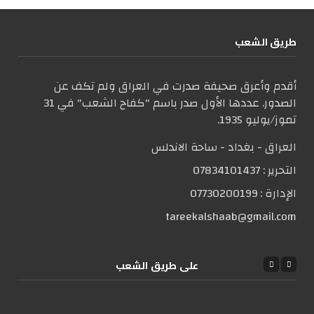
طریق الشعب
أقدم وأعرق صحيفة صدرت في العراق ولم تكف عن
الصدور. عددها الأول صدر باسم "كفاح الشعب" في 31
تموز/يوليو 1935.
العراق - بغداد - ساحة الاندلس
التحریر :
07834101437
الإدارة :
07730200199
tareekalshaab@gmail.com
علی طریق الشعب