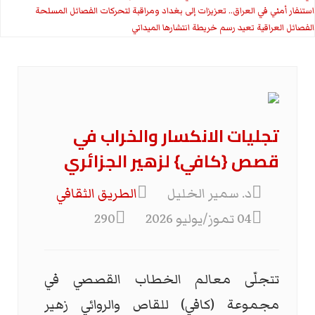
استنفار أمني في العراق.. تعزيزات إلى بغداد ومراقبة لتحركات الفصائل المسلحة
الفصائل العراقية تعيد رسم خريطة انتشارها الميداني
تجليات الانكسار والخراب في
قصص {كافي} لزهير الجزائري
د. سمير الخليل
الطریق الثقافي
04 تموز/يوليو 2026
290
تتجلّى معالم الخطاب القصصي في
مجموعة (كافي) للقاص والروائي زهير