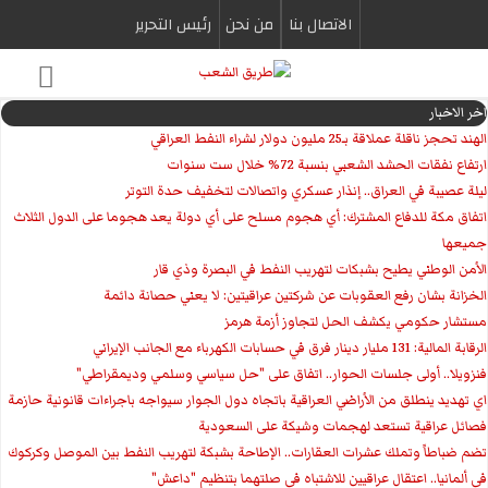
الاتصال بنا
من نحن
رئیس التحریر
اخر الاخبار
الهند تحجز ناقلة عملاقة بـ25 مليون دولار لشراء النفط العراقي
ارتفاع نفقات الحشد الشعبي بنسبة 72% خلال ست سنوات
ليلة عصيبة في العراق.. إنذار عسكري واتصالات لتخفيف حدة التوتر
‏اتفاق مكة للدفاع المشترك: أي هجوم مسلح على أي دولة يعد هجوما على الدول الثلاث
جميعها
الأمن الوطني يطيح بشبكات لتهريب النفط في البصرة وذي قار
الخزانة بشان رفع العقوبات عن شركتين عراقيتين: لا يعني حصانة دائمة
مستشار حكومي يكشف الحل لتجاوز أزمة هرمز
الرقابة المالية: 131 مليار دينار فرق في حسابات الكهرباء مع الجانب الإيراني
فنزويلا.. أولى جلسات الحوار.. اتفاق على "حل سياسي وسلمي وديمقراطي"
اي تهديد ينطلق من الأراضي العراقية باتجاه دول الجوار سيواجه باجراءات قانونية حازمة
فصائل عراقية تستعد لهجمات وشيكة على السعودية
تضم ضباطاً وتملك عشرات العقارات.. الإطاحة بشبكة لتهريب النفط بين الموصل وكركوك
في ألمانيا.. اعتقال عراقيين للاشتباه في صلتهما بتنظيم "داعش"