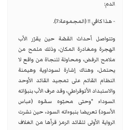
الدم:
- هذا كافي !! (المجموعة:7).
وتتواصل أحداث القصّة حين يقرّر الأب
الهجرة ومغادرة المكان، وذلك ملمح من
ملامح الرفض، ومحاولة للنجاة من واقع لا
يحتمل، وهناك إشارة لسوداوية وهيمنة
النظام القائم على تمجيد القائد الأوحد
والاستبداد الأتوقراطي، وقد عرف الأب بنبؤاته
السوداء "وحتى محبّوه سمّوه (عباس
الأسود) تعريضا بنبوءاته السود، حين نشرت
الرواية الأولى للقائد الرمز قرأها من الغلاف