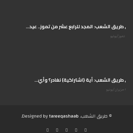
على طريق الشعب: المجد للرابع عشر من تموز.. عيد...
14 تموز/يوليو
على طريق الشعب: أية {اشتراكية} نغادر؟ وأيّ...
07 حزيران/يونيو
© طریق الشعب. Designed by
tareeqashaab
.