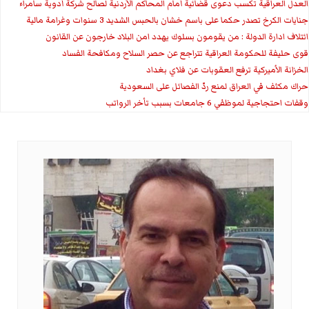
العدل العراقية تكسب دعوى قضائية أمام المحاكم الأردنية لصالح شركة أدوية سامراء
جنايات الكرخ تصدر حكما على باسم خشان بالحبس الشديد 3 سنوات وغرامة مالية
ائتلاف ادارة الدولة : من يقومون بسلوك يهدد امن البلاد خارجون عن القانون
قوى حليفة للحكومة العراقية تتراجع عن حصر السلاح ومكافحة الفساد
الخزانة الأميركية ترفع العقوبات عن فلاي بغداد
حراك مكثف في العراق لمنع ردّ الفصائل على السعودية
وقفات احتجاجية لموظفي 6 جامعات بسبب تأخر الرواتب