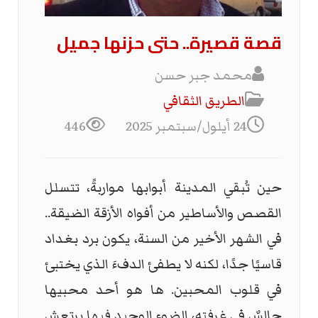
قصة قصيرة.. حتى حزنها جميل
محمد جبر حسن
الطریق الثقافي
24 أيلول/سبتمبر 2025
446
حين تُبقي المدينة أبوابها مواربةً، تتسلل
القصص والأساطير من أفواه الأزقة الضيقة..
في الشهر الأخير من السنة، يكون برد بغداد
قاسيًا جدًا، لكنه لا يطفئ الدفءَ الذي يختبئ
في قلوب المحبين. ها هو أحد محبيها
جالسٌ في غرفته، الضوء الوحيد فيها يرتعش