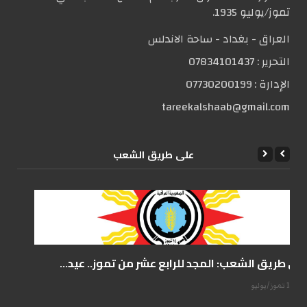
تموز/يوليو 1935.
العراق - بغداد - ساحة الاندلس
التحریر :
07834101437
الإدارة :
07730200199
tareekalshaab@gmail.com
علی طریق الشعب
على طريق الشعب: المجد للرابع عشر من تموز.. عيد...
14 تموز/يوليو