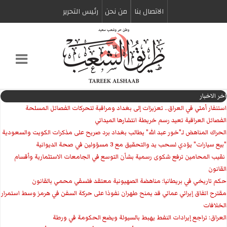
الاتصال بنا
من نحن
رئیس التحریر
اخر الاخبار
استنفار أمني في العراق.. تعزيزات إلى بغداد ومراقبة لتحركات الفصائل المسلحة
الفصائل العراقية تعيد رسم خريطة انتشارها الميداني
الحراك المناهض لـ"خور عبد الله" يطالب بغداد برد صريح على مذكرات الكويت والسعودية
"بيع سيارات" يؤدي لسحب يد والتحقيق مع 3 مسؤولين في صحة الديوانية
‏ نقيب المحامين ترفع شكوى رسمية بشأن التوسع في الجامعات الاستثمارية وأقسام
القانون
حكم تاريخي في بريطانيا: مناهضة الصهيونية معتقد فلسفي محمي بالقانون
مقترح اتفاق إيراني عماني قد يمنح طهران نفوذا على حركة السفن في هرمز وسط استمرار
الخلافات
العراق: تراجع إيرادات النفط يهبط بالسيولة ويضع الحكومة في ورطة