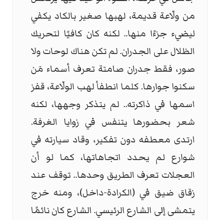
من ولّاعة قديمة، لهبها صغير بالكاد يكفي
ليضيء جزءًا منها.. لكنه كان كافيًا لتحريك
الظلال على الجدران. لم تكن هناك لوحات ولا
صور، فقط جدران صامتة تعرف أسماء مَن
سكنوا جوارها. كلما انطفأ لهب الولّاعة، قفز
اسمها في ذاكرته.. لم يتذكر وجهها، لكنه
شعر بحضورها يتنفس في زوايا الغرفة.
ارتدى معطفه دون تفكير، وقاد سيارته في
شوارع لم يحدد اتجاهاتها، كما لو أن
العجلات تعرف الطريق وحدها.. توقف عند
زقاق ضيق في (الكرادة-داخل)، ومنه خرج
يتمشى إلى الشارع الرئيسي. الشارع كان نائمًا