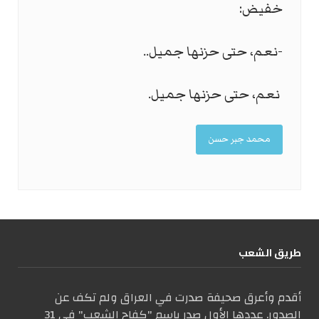
خفيض:
-نعم، حتى حزنها جميل..
نعم، حتى حزنها جميل.
محمد جبر حسن
طریق الشعب
أقدم وأعرق صحيفة صدرت في العراق ولم تكف عن
الصدور. عددها الأول صدر باسم "كفاح الشعب" في 31