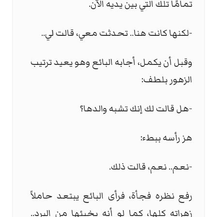
تمامًا تلك التي بين يديه الآن.
-لكنها كانت هنا.. تحدثت معي، قالت لي..
وقبل أن يكمل، أجابه البائع وهو يعيد ترتيب
الزهور بلطف:
-هل قالت لك إنك تشبه والدها؟
هز رأسه ببطء:
-نعم.. نعم، قالت ذلك.
رفع نظره فجأة، فرأى البائع يبتعد حاملاً
زهراته كلها، كما لو أنه يخبئها من البرد..