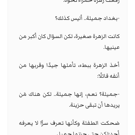
رفعت زهرة حمراء نحوه:
-بغداد جميلة.. أليس كذلك؟
كانت الزهرة صغيرة، لكن السؤال كان أكبر من
عينيها.
أخذ الزهرة ببطء، تأملها جيدًا وقربها من
أنفه قائلًا:
-جميلة؟ نعم، إنها جميلة.. لكن هناك مَن
يريدها أن تبقى حزينة.
ضحكت الطفلة وكأنها تعرف سرًّا لا يعرفه
أحد:لكن حتى حزنها جميل.