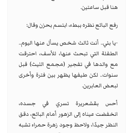
هنا قبل ساعتين.
رفع البائع نظره ببطء، ابتسم بحزن وقال:
-يا بني.. أنت ثالث شخص يسأل عنها اليوم..
الطفلة التي تبحث عنها، للأسف، احترقت
مع والدها في تفجير (مجمع الليث) قبل
سنوات.. لكن طيفها يظهر بين فترة وأخرى
لبعض العابرين.
أحس بقشعريرة تسري في جسده،
انخفضت عيناه إلى الزهور أمام البائع، دقق
النظر جيدًا، ولاحظ وجود زهرة حمراء تشبه