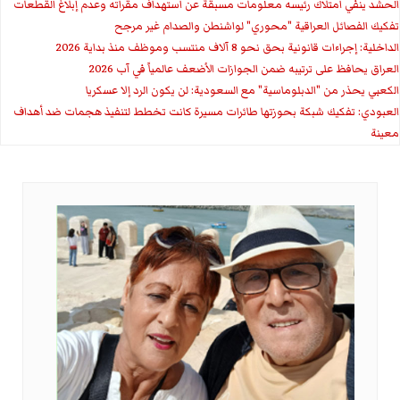
الحشد ينفي امتلاك رئيسه معلومات مسبقة عن استهداف مقراته وعدم إبلاغ القطعات
تفكيك الفصائل العراقية "محوري" لواشنطن والصدام غير مرجح
الداخلية: إجراءات قانونية بحق نحو 8 آلاف منتسب وموظف منذ بداية 2026
العراق يحافظ على ترتيبه ضمن الجوازات الأضعف عالمياً في آب 2026
الكعبي يحذر من "الدبلوماسية" مع السعودية: لن يكون الرد إلا عسكريا
العبودي: تفكيك شبكة بحوزتها طائرات مسيرة كانت تخطط لتنفيذ هجمات ضد أهداف
معينة