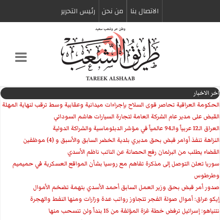
الاتصال بنا
من نحن
رئیس التحریر
اخر الاخبار
الحكومة العراقية تحاصر قوى السلاح بإجراءات ميدانية وعقابية وسط ترقب لنهاية المهلة
القبض على مدير عام الشركة العامة لتجارة السيارات هاشم السوداني
العراق الـ12 عربياً والـ94 عالمياً في مؤشر الدبلوماسية والشراكة الدولية
النزاهة تنفذ أوامر قبض بحق مديري بلدية الخضر السابق والأسبق و (4) موظفين
القضاء يطلب من البرلمان رفع الحصانة عن النائب ناظم الأسدي
سوريا تعلن التوصل إلى مذكرة تفاهم مع روسيا بشأن المواقع العسكرية في حميميم
وطرطوس
صدور أمر قبض بحق وزير العمل السابق أحمد الأسدي بتهمة تضخم الأموال
إيكو عراق: أموال صولة الفجر تتجاوز رواتب عدة وزارات ومنها النفط والهجرة
نتنياهو: إسرائيل ترفض خطة غزة المؤلفة من 15 بنداً ولن تنسحب منها