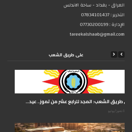
العراق - بغداد - ساحة الاندلس
التحریر :
07834101437
الإدارة :
07730200199
tareekalshaab@gmail.com
علی طریق الشعب
على طريق الشعب: المجد للرابع عشر من تموز.. عيد...
14 تموز/يوليو