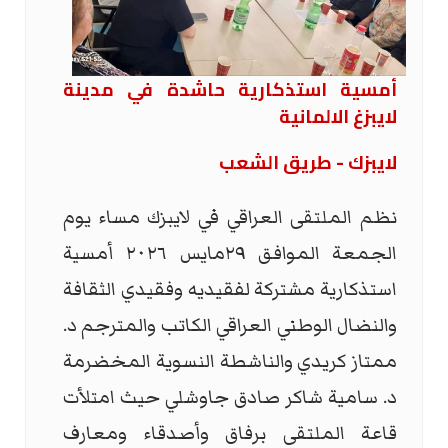
أمسية استذكارية حاشدة في مدينة
لايبزغ الالمانية
لايبزك - طريق الشعب
نظم الملتقى العراقي في لايبزك مساء يوم
الجمعة الموافق ٢٩مايس ٢٠٢٦ أمسية
استذكارية مشتركة لفقيديه وفقيدي الثقافة
والنضال الوطني العراقي الكاتب والمترجم د.
ممتاز كريدي والناشطة النسوية المخضرمة
د. سامية شاكر صادق جاوشلي حيث امتلأت
قاعة الملتقى برفاق وأصدقاء ومعارف