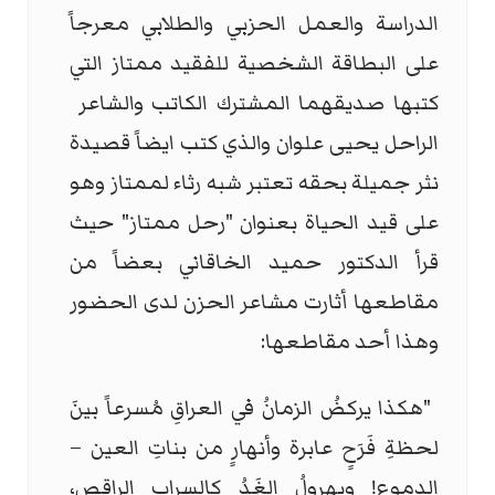
الدراسة والعمل الحزبي والطلابي معرجاً
على البطاقة الشخصية للفقيد ممتاز التي
كتبها صديقهما المشترك الكاتب والشاعر
الراحل يحيى علوان والذي كتب ايضاً قصيدة
نثر جميلة بحقه تعتبر شبه رثاء لممتاز وهو
على قيد الحياة بعنوان "رحل ممتاز" حيث
قرأ الدكتور حميد الخاقاني بعضاً من
مقاطعها أثارت مشاعر الحزن لدى الحضور
وهذا أحد مقاطعها
:
"
هكذا يركضُ الزمانُ في العراقِ مُسرعاً بينَ
لحظةِ فَرَحٍ عابرة وأنهارٍ من بناتِ العين –
الدموع! ويهروِلُ الغَدُ كالسرابِ الراقصِ،