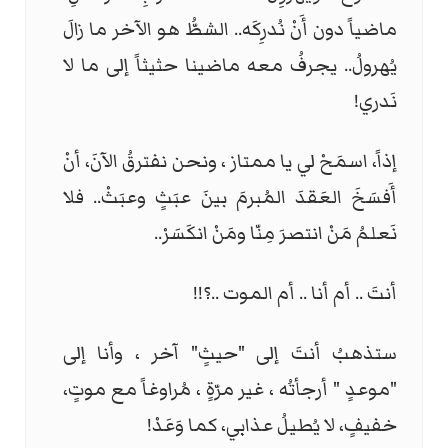
ماضياً دون أَنْ نُدرِكَه.. الشطُّ هو الآخر ما زالَ
يُهرولُ.. يجرفُ معه ماضينا حثيثاً إلى ما لا
نَدري
!
إذاً، اسمَحْ لي يا ممتاز ، ونحن نفترقُ الآنَ، أنْ
أَفسَخَ العَقدَ المُبرمَ بينَ عبَثٍ وعبَثْ.. فلا
نَعلمُ مَنْ انتصرَ مِنّا ومَنْ انكَسَرْ
..
أنتَ .. أم أنا .. أم الموت ..؟
!!
ستذهبُ أنتَ إلى "حيثٍ" آخر ، وأنا إلى
"موعدٍ " أرجأتُه ، غير مرّةٍ ، مُراوغاً مع موتٍ،
خفيفٍ، لا يُطيلُ عذابي، كما وَعَدْ
!