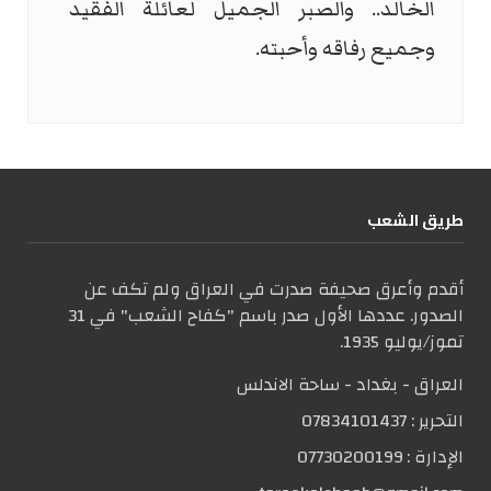
الخالد.. والصبر الجميل لعائلة الفقيد
وجميع رفاقه وأحبته
.
طریق الشعب
أقدم وأعرق صحيفة صدرت في العراق ولم تكف عن
الصدور. عددها الأول صدر باسم "كفاح الشعب" في 31
تموز/يوليو 1935.
العراق - بغداد - ساحة الاندلس
التحریر :
07834101437
الإدارة :
07730200199