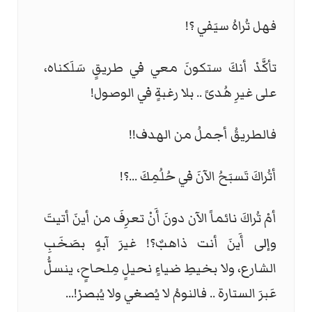
فهل تُراهُ سيَفي ؟
!
تأكَّدْ أنكَ ستكونَ معي في طريقٍ سَلَكناه،
على غيرِ هُدىً .. بلا رغبةٍ في الوصول
!
فالطريقُ أجملُ من الهدف
!!
أتُراكَ تَسبَحُ الآنَ في حُلُمِكَ ...؟
!
أمْ تُراكَ نائماً الآن دونَ أَنْ تعرِفَ من أينَ أتيتَ
وإلى أَينَ أنت ذاهبٌ؟! غيرَ آبهٍ بصَخَبِ
الشارع، ولا بخيطِ ضياءٍ نحيلٍ مِلحاحٍ، ينسلُّ
عَبرَ الستارة .. فالنومُ لا يُصغي ولا يُبصرْ
...!