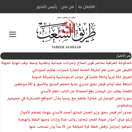
الاتصال بنا
من نحن
رئیس التحریر
اخر الاخبار
الحكومة العراقية تحاصر قوى السلاح بإجراءات ميدانية وعقابية وسط ترقب لنهاية المهلة
القبض على مدير عام الشركة العامة لتجارة السيارات هاشم السوداني
العراق الـ12 عربياً والـ94 عالمياً في مؤشر الدبلوماسية والشراكة الدولية
النزاهة تنفذ أوامر قبض بحق مديري بلدية الخضر السابق والأسبق و (4) موظفين
القضاء يطلب من البرلمان رفع الحصانة عن النائب ناظم الأسدي
سوريا تعلن التوصل إلى مذكرة تفاهم مع روسيا بشأن المواقع العسكرية في حميميم
وطرطوس
صدور أمر قبض بحق وزير العمل السابق أحمد الأسدي بتهمة تضخم الأموال
إيكو عراق: أموال صولة الفجر تتجاوز رواتب عدة وزارات ومنها النفط والهجرة
نتنياهو: إسرائيل ترفض خطة غزة المؤلفة من 15 بنداً ولن تنسحب منها