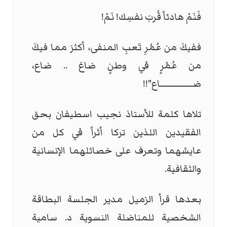
فَنَمْ هادئاً قُربَ نفسِك! نَمْ
!
ففيكَ من عُمُرِ تَعبِ المنفى، أكثرَ مما فيكَ
من عُمُرٍ في وطنٍ ضاعَ .. ضاع،
ضــــــــــــــــاع
!!"
تلاها كلمة للأستاذ نجيب اسطيفان بحق
الفقيدين اللذين تركا أثراً في كل من
عايشهما وتعرف على خصائلهما الإنسانية
والثقافية
.
بعدها قرأ الزميل مدير الجلسة البطاقة
الشخصية للمناضلة النسوية د. سامية