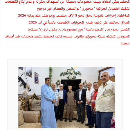
الحشد ينفي امتلاك رئيسه معلومات مسبقة عن استهداف مقراته وعدم إبلاغ القطعات
تفكيك الفصائل العراقية "محوري" لواشنطن والصدام غير مرجح
الداخلية: إجراءات قانونية بحق نحو 8 آلاف منتسب وموظف منذ بداية 2026
العراق يحافظ على ترتيبه ضمن الجوازات الأضعف عالمياً في آب 2026
الكعبي يحذر من "الدبلوماسية" مع السعودية: لن يكون الرد إلا عسكريا
العبودي: تفكيك شبكة بحوزتها طائرات مسيرة كانت تخطط لتنفيذ هجمات ضد أهداف
معينة