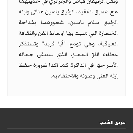
ونقل الرفيقان فياض والجزائري في حديثهما
مع شقيق الفقيد، الرفيق ياسين مناتي وابنه
الرفيق سلام ياسين، شعورهما بفداحة
الخسارة التي منيت بها اوساط الفن والثقافة
العراقية، وهي تودع "أبا فريد" وتستذكر
عطاءه الثرّ المميز، الذي سيبقى جماله
الآسر حيّا في الذاكرة. كما اكدا ضرورة حفظ
إرثه الفني وصونه والاحتفاء به.
طریق الشعب