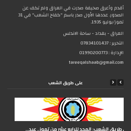
أقدم وأعرق صحيفة صدرت في العراق ولم تكف عن
الصدور. عددها الأول صدر باسم "كفاح الشعب" في 31
تموز/يوليو 1935.
العراق - بغداد - ساحة الاندلس
التحریر :
07834101437
الإدارة :
01990200773
tareeqalshaab@gmail.com
علی طریق الشعب
على طريق الشعب: المجد للرابع عشر من تموز.. عيد...