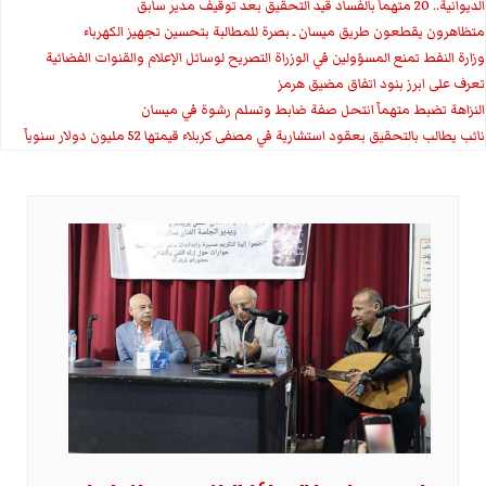
الديوانية.. 20 متهماً بالفساد قيد التحقيق بعد توقيف مدير سابق
متظاهرون يقطعون طريق ميسان ـ بصرة للمطالبة بتحسين تجهيز الكهرباء
وزارة النفط تمنع المسؤولين في الوزراة التصريح لوسائل الإعلام والقنوات الفضائية
تعرف على ابرز بنود اتفاق مضيق هرمز
النزاهة تضبط متهماً انتحل صفة ضابط وتسلم رشوة في ميسان
نائب يطالب بالتحقيق بعقود استشارية في مصفى كربلاء قيمتها 52 مليون دولار سنوياً