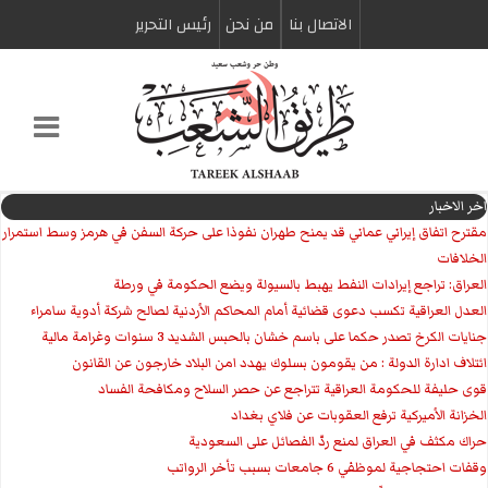
الاتصال بنا
من نحن
رئیس التحریر
اخر الاخبار
مقترح اتفاق إيراني عماني قد يمنح طهران نفوذا على حركة السفن في هرمز وسط استمرار
الخلافات
العراق: تراجع إيرادات النفط يهبط بالسيولة ويضع الحكومة في ورطة
العدل العراقية تكسب دعوى قضائية أمام المحاكم الأردنية لصالح شركة أدوية سامراء
جنايات الكرخ تصدر حكما على باسم خشان بالحبس الشديد 3 سنوات وغرامة مالية
ائتلاف ادارة الدولة : من يقومون بسلوك يهدد امن البلاد خارجون عن القانون
قوى حليفة للحكومة العراقية تتراجع عن حصر السلاح ومكافحة الفساد
الخزانة الأميركية ترفع العقوبات عن فلاي بغداد
حراك مكثف في العراق لمنع ردّ الفصائل على السعودية
وقفات احتجاجية لموظفي 6 جامعات بسبب تأخر الرواتب