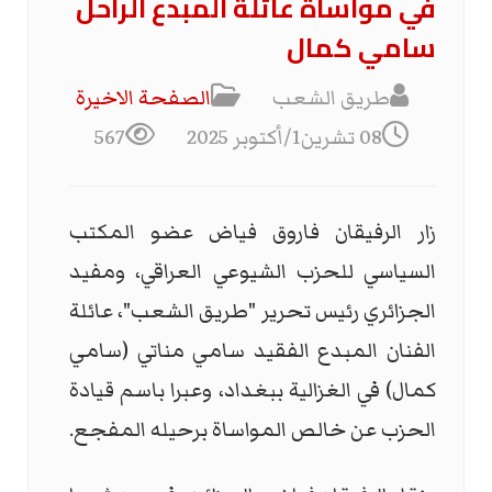
في مواساة عائلة المبدع الراحل
سامي كمال
طريق الشعب
الصفحة الاخیرة
08 تشرين1/أكتوبر 2025
567
زار الرفيقان فاروق فياض عضو المكتب
السياسي للحزب الشيوعي العراقي، ومفيد
الجزائري رئيس تحرير "طريق الشعب"، عائلة
الفنان المبدع الفقيد سامي مناتي (سامي
كمال) في الغزالية ببغداد، وعبرا باسم قيادة
الحزب عن خالص المواساة برحيله المفجع.