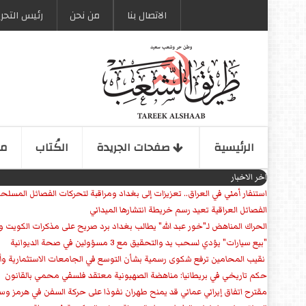
الاتصال بنا
من نحن
رئیس التحری
الرئیسیة
صفحات الجریدة
الكُتاب
مو
اخر الاخبار
استنفار أمني في العراق.. تعزيزات إلى بغداد ومراقبة لتحركات الفصائل المسلح
الفصائل العراقية تعيد رسم خريطة انتشارها الميداني
الحراك المناهض لـ"خور عبد الله" يطالب بغداد برد صريح على مذكرات الكويت 
"بيع سيارات" يؤدي لسحب يد والتحقيق مع 3 مسؤولين في صحة الديوانية
‏ نقيب المحامين ترفع شكوى رسمية بشأن التوسع في الجامعات الاستثمارية وأق
حكم تاريخي في بريطانيا: مناهضة الصهيونية معتقد فلسفي محمي بالقانون
مقترح اتفاق إيراني عماني قد يمنح طهران نفوذا على حركة السفن في هرمز وس