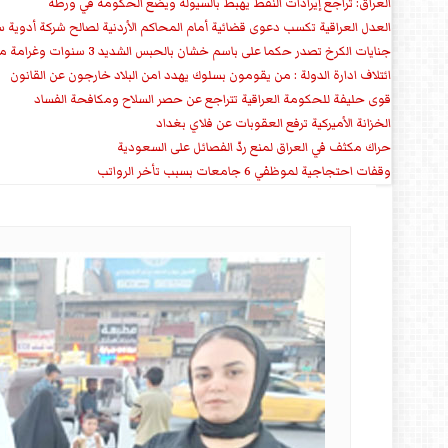
العراق: تراجع إيرادات النفط يهبط بالسيولة ويضع الحكومة في ورطة
العدل العراقية تكسب دعوى قضائية أمام المحاكم الأردنية لصالح شركة أدوية س
جنايات الكرخ تصدر حكما على باسم خشان بالحبس الشديد 3 سنوات وغرامة مالية
ائتلاف ادارة الدولة : من يقومون بسلوك يهدد امن البلاد خارجون عن القانون
قوى حليفة للحكومة العراقية تتراجع عن حصر السلاح ومكافحة الفساد
الخزانة الأميركية ترفع العقوبات عن فلاي بغداد
حراك مكثف في العراق لمنع ردّ الفصائل على السعودية
وقفات احتجاجية لموظفي 6 جامعات بسبب تأخر الرواتب