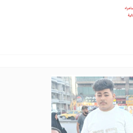
امراء