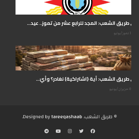
على طريق الشعب: المجد للرابع عشر من تموز.. عيد...
14 تموز/يوليو
على طريق الشعب: أية {اشتراكية} نغادر؟ وأيّ...
07 حزيران/يونيو
© طریق الشعب. Designed by
tareeqashaab
.