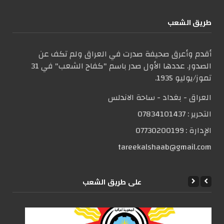
طریق الشعب
أقدم وأعرق صحيفة صدرت في العراق ولم تكف عن
الصدور. عددها الأول صدر باسم "كفاح الشعب" في 31
تموز/يوليو 1935.
العراق - بغداد - ساحة الاندلس
التحریر :
07834101437
الإدارة :
07730200199
tareekalshaab@gmail.com
علی طریق الشعب