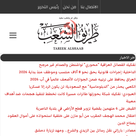
الاتصال بنا
من نحن
رئیس التحریر
اخر الاخبار
تفكيك الفصائل العراقية "محوري" لواشنطن والصدام غير مرجح
الداخلية: إجراءات قانونية بحق نحو 8 آلاف منتسب وموظف منذ بداية 2026
العراق يحافظ على ترتيبه ضمن الجوازات الأضعف عالمياً في آب 2026
الكعبي يحذر من "الدبلوماسية" مع السعودية: لن يكون الرد إلا عسكريا
العبودي: تفكيك شبكة بحوزتها طائرات مسيرة كانت تخطط لتنفيذ هجمات ضد أهداف
معينة
القبض على 6 متهمين بقضية تزوير قطع الأراضي في بلدية الناصرية
اعتقال محمد الهجف المقرب من أبو مازن على خلفية استحواذه على أموال العقود
بصلاح الدين
مصادر : بارزاني نقل رسائل بين الزيدي والشرع... ومهد لزيارة دمشق