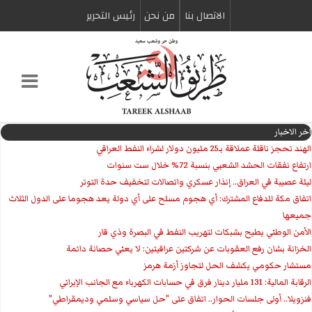
الاتصال بنا
من نحن
رئیس التحریر
اخر الاخبار
الهند تحجز ناقلة عملاقة بـ25 مليون دولار لشراء النفط العراقي
ارتفاع نفقات الحشد الشعبي بنسبة 72% خلال ست سنوات
ليلة عصيبة في العراق.. إنذار عسكري واتصالات لتخفيف حدة التوتر
‏اتفاق مكة للدفاع المشترك: أي هجوم مسلح على أي دولة يعد هجوما على الدول الثلاث
جميعها
الأمن الوطني يطيح بشبكات لتهريب النفط في البصرة وذي قار
الخزانة بشان رفع العقوبات عن شركتين عراقيتين: لا يعني حصانة دائمة
مستشار حكومي يكشف الحل لتجاوز أزمة هرمز
الرقابة المالية: 131 مليار دينار فرق في حسابات الكهرباء مع الجانب الإيراني
فنزويلا.. أولى جلسات الحوار.. اتفاق على "حل سياسي وسلمي وديمقراطي"