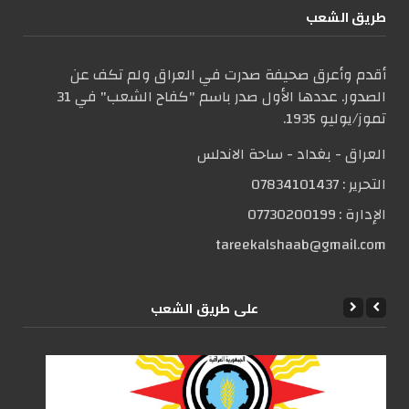
طریق الشعب
أقدم وأعرق صحيفة صدرت في العراق ولم تكف عن
الصدور. عددها الأول صدر باسم "كفاح الشعب" في 31
تموز/يوليو 1935.
العراق - بغداد - ساحة الاندلس
التحریر :
07834101437
الإدارة :
07730200199
tareekalshaab@gmail.com
علی طریق الشعب