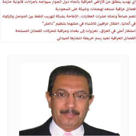
اي تهديد ينطلق من الأراضي العراقية باتجاه دول الجوار سيواجه باجراءات قانونية حازمة
فصائل عراقية تستعد لهجمات وشيكة على السعودية
تضم ضباطاً وتملك عشرات العقارات.. الإطاحة بشبكة لتهريب النفط بين الموصل وكركوك
في ألمانيا.. اعتقال عراقيين للاشتباه في صلتهما بتنظيم "داعش"
استنفار أمني في العراق.. تعزيزات إلى بغداد ومراقبة لتحركات الفصائل المسلحة
الفصائل العراقية تعيد رسم خريطة انتشارها الميداني