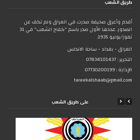
طریق الشعب
أقدم وأعرق صحيفة صدرت في العراق ولم تكف عن
الصدور. عددها الأول صدر باسم "كفاح الشعب" في 31
تموز/يوليو 1935.
العراق - بغداد - ساحة الاندلس
التحریر :
07834101437
الإدارة :
07730200199
tareekalshaab@gmail.com
علی طریق الشعب