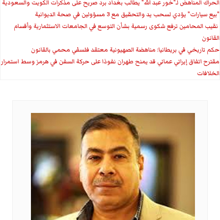
الحراك المناهض لـ"خور عبد الله" يطالب بغداد برد صريح على مذكرات الكويت والسعودية
"بيع سيارات" يؤدي لسحب يد والتحقيق مع 3 مسؤولين في صحة الديوانية
‏ نقيب المحامين ترفع شكوى رسمية بشأن التوسع في الجامعات الاستثمارية وأقسام
القانون
حكم تاريخي في بريطانيا: مناهضة الصهيونية معتقد فلسفي محمي بالقانون
مقترح اتفاق إيراني عماني قد يمنح طهران نفوذا على حركة السفن في هرمز وسط استمرار
الخلافات