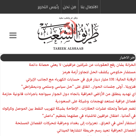
الاتصال بنا
من نحن
رئیس التحریر
اخر الاخبار
الخزانة بشان رفع العقوبات عن شركتين عراقيتين: لا يعني حصانة دائمة
مستشار حكومي يكشف الحل لتجاوز أزمة هرمز
الرقابة المالية: 131 مليار دينار فرق في حسابات الكهرباء مع الجانب الإيراني
فنزويلا.. أولى جلسات الحوار.. اتفاق على "حل سياسي وسلمي وديمقراطي"
اي تهديد ينطلق من الأراضي العراقية باتجاه دول الجوار سيواجه باجراءات قانونية حازمة
فصائل عراقية تستعد لهجمات وشيكة على السعودية
تضم ضباطاً وتملك عشرات العقارات.. الإطاحة بشبكة لتهريب النفط بين الموصل وكركوك
في ألمانيا.. اعتقال عراقيين للاشتباه في صلتهما بتنظيم "داعش"
استنفار أمني في العراق.. تعزيزات إلى بغداد ومراقبة لتحركات الفصائل المسلحة
الفصائل العراقية تعيد رسم خريطة انتشارها الميداني