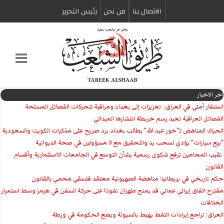
الاتصال بنا
من نحن
رئیس التحریر
اخر الاخبار
استنفار أمني في العراق.. تعزيزات إلى بغداد ومراقبة لتحركات الفصائل المسلحة
الفصائل العراقية تعيد رسم خريطة انتشارها الميداني
الحراك المناهض لـ"خور عبد الله" يطالب بغداد برد صريح على مذكرات الكويت والسعودية
"بيع سيارات" يؤدي لسحب يد والتحقيق مع 3 مسؤولين في صحة الديوانية
‏ نقيب المحامين ترفع شكوى رسمية بشأن التوسع في الجامعات الاستثمارية وأقسام
القانون
حكم تاريخي في بريطانيا: مناهضة الصهيونية معتقد فلسفي محمي بالقانون
مقترح اتفاق إيراني عماني قد يمنح طهران نفوذا على حركة السفن في هرمز وسط استمرار
الخلافات
العراق: تراجع إيرادات النفط يهبط بالسيولة ويضع الحكومة في ورطة