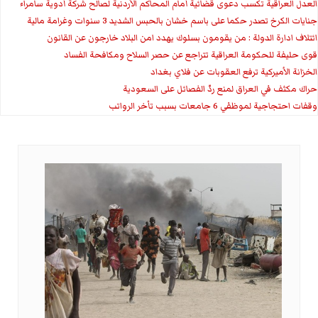
العدل العراقية تكسب دعوى قضائية أمام المحاكم الأردنية لصالح شركة أدوية سامراء
جنايات الكرخ تصدر حكما على باسم خشان بالحبس الشديد 3 سنوات وغرامة مالية
ائتلاف ادارة الدولة : من يقومون بسلوك يهدد امن البلاد خارجون عن القانون
قوى حليفة للحكومة العراقية تتراجع عن حصر السلاح ومكافحة الفساد
الخزانة الأميركية ترفع العقوبات عن فلاي بغداد
حراك مكثف في العراق لمنع ردّ الفصائل على السعودية
وقفات احتجاجية لموظفي 6 جامعات بسبب تأخر الرواتب