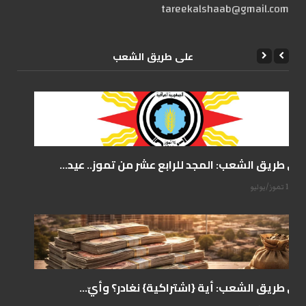
tareekalshaab@gmail.com
علی طریق الشعب
على طريق الشعب: المجد للرابع عشر من تموز.. عيد...
14 تموز/يوليو
على طريق الشعب: أية {اشتراكية} نغادر؟ وأيّ...