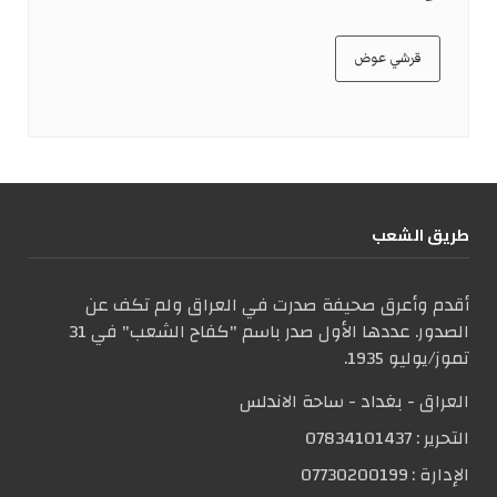
قرشي عوض
طریق الشعب
أقدم وأعرق صحيفة صدرت في العراق ولم تكف عن
الصدور. عددها الأول صدر باسم "كفاح الشعب" في 31
تموز/يوليو 1935.
العراق - بغداد - ساحة الاندلس
التحریر :
07834101437
الإدارة :
07730200199