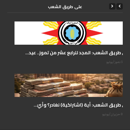
علی طریق الشعب
على طريق الشعب: المجد للرابع عشر من تموز.. عيد...
14 تموز/يوليو
على طريق الشعب: أية {اشتراكية} نغادر؟ وأيّ...
07 حزيران/يونيو