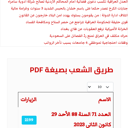
العدل العراقية تكسب دعوى قضائية أمام المحاكم الأردنية لصالح شركة أدوية سامراء
جنايات الكرخ تصدر حكما على باسم خشان بالحبس الشديد 3 سنوات وغرامة مالية
ائتلاف ادارة الدولة : من يقومون بسلوك يهدد امن البلاد خارجون عن القانون
قوى حليفة للحكومة العراقية تتراجع عن حصر السلاح ومكافحة الفساد
الخزانة الأميركية ترفع العقوبات عن فلاي بغداد
حراك مكثف في العراق لمنع ردّ الفصائل على السعودية
وقفات احتجاجية لموظفي 6 جامعات بسبب تأخر الرواتب
طريق الشعب بصيغة PDF
عدد الإظهارات:
الاسم
الزيارات
المقالات
العدد 71 السنة 88 الأحد 29
2199
كانون الثاني 2023