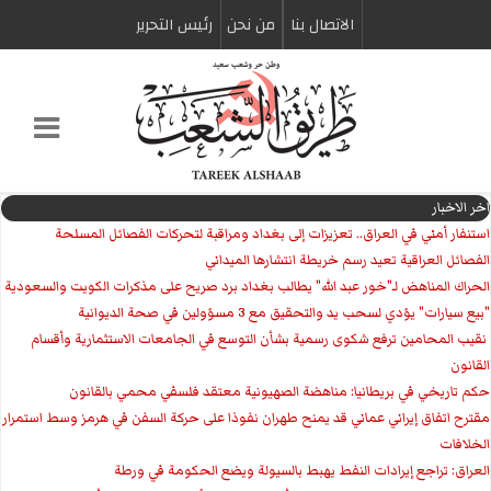
الاتصال بنا
من نحن
رئیس التحریر
اخر الاخبار
استنفار أمني في العراق.. تعزيزات إلى بغداد ومراقبة لتحركات الفصائل المسلحة
الفصائل العراقية تعيد رسم خريطة انتشارها الميداني
الحراك المناهض لـ"خور عبد الله" يطالب بغداد برد صريح على مذكرات الكويت والسعودية
"بيع سيارات" يؤدي لسحب يد والتحقيق مع 3 مسؤولين في صحة الديوانية
‏ نقيب المحامين ترفع شكوى رسمية بشأن التوسع في الجامعات الاستثمارية وأقسام
القانون
حكم تاريخي في بريطانيا: مناهضة الصهيونية معتقد فلسفي محمي بالقانون
مقترح اتفاق إيراني عماني قد يمنح طهران نفوذا على حركة السفن في هرمز وسط استمرار
الخلافات
العراق: تراجع إيرادات النفط يهبط بالسيولة ويضع الحكومة في ورطة