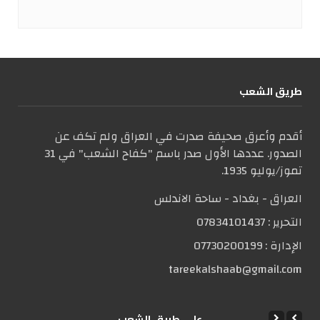
طریق الشعب
أقدم وأعرق صحيفة صدرت في العراق ولم تكف عن
الصدور. عددها الأول صدر باسم "كفاح الشعب" في 31
تموز/يوليو 1935.
العراق - بغداد - ساحة الاندلس
التحریر :
07834101437
الإدارة :
07730200199
tareekalshaab@gmail.com
علی طریق الشعب