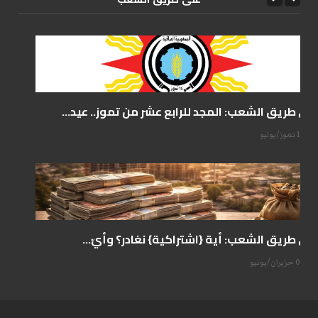
على طريق الشعب: المجد للرابع عشر من تموز.. عيد...
14 تموز/يوليو
على طريق الشعب: أية {اشتراكية} نغادر؟ وأيّ...
07 حزيران/يونيو