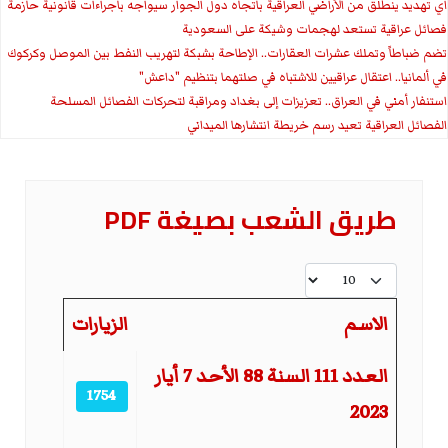
اي تهديد ينطلق من الأراضي العراقية باتجاه دول الجوار سيواجه باجراءات قانونية حازمة
فصائل عراقية تستعد لهجمات وشيكة على السعودية
تضم ضباطاً وتملك عشرات العقارات.. الإطاحة بشبكة لتهريب النفط بين الموصل وكركوك
في ألمانيا.. اعتقال عراقيين للاشتباه في صلتهما بتنظيم "داعش"
استنفار أمني في العراق.. تعزيزات إلى بغداد ومراقبة لتحركات الفصائل المسلحة
الفصائل العراقية تعيد رسم خريطة انتشارها الميداني
طريق الشعب بصيغة PDF
عدد الإظهارات:
الاسم
الزيارات
المقالات
العدد 111 السنة 88 الأحد 7 أيار
1754
2023