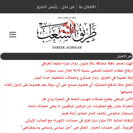
الاتصال بنا
من نحن
رئیس التحریر
اخر الاخبار
الهند تحجز ناقلة عملاقة بـ25 مليون دولار لشراء النفط العراقي
ارتفاع نفقات الحشد الشعبي بنسبة 72% خلال ست سنوات
ليلة عصيبة في العراق.. إنذار عسكري واتصالات لتخفيف حدة التوتر
‏اتفاق مكة للدفاع المشترك: أي هجوم مسلح على أي دولة يعد هجوما على الدول الثلاث
جميعها
الأمن الوطني يطيح بشبكات لتهريب النفط في البصرة وذي قار
الخزانة بشان رفع العقوبات عن شركتين عراقيتين: لا يعني حصانة دائمة
مستشار حكومي يكشف الحل لتجاوز أزمة هرمز
الرقابة المالية: 131 مليار دينار فرق في حسابات الكهرباء مع الجانب الإيراني
فنزويلا.. أولى جلسات الحوار.. اتفاق على "حل سياسي وسلمي وديمقراطي"