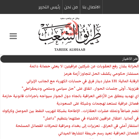
الاتصال بنا
من نحن
رئیس التحریر
اخر الاخبار
الخزانة بشان رفع العقوبات عن شركتين عراقيتين: لا يعني حصانة دائمة
مستشار حكومي يكشف الحل لتجاوز أزمة هرمز
الرقابة المالية: 131 مليار دينار فرق في حسابات الكهرباء مع الجانب الإيراني
فنزويلا.. أولى جلسات الحوار.. اتفاق على "حل سياسي وسلمي وديمقراطي"
اي تهديد ينطلق من الأراضي العراقية باتجاه دول الجوار سيواجه باجراءات قانونية حازمة
فصائل عراقية تستعد لهجمات وشيكة على السعودية
تضم ضباطاً وتملك عشرات العقارات.. الإطاحة بشبكة لتهريب النفط بين الموصل وكركوك
في ألمانيا.. اعتقال عراقيين للاشتباه في صلتهما بتنظيم "داعش"
استنفار أمني في العراق.. تعزيزات إلى بغداد ومراقبة لتحركات الفصائل المسلحة
الفصائل العراقية تعيد رسم خريطة انتشارها الميداني