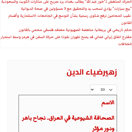
الحراك المناهض لـ"خور عبد الله" يطالب بغداد برد صريح على مذكرات الكويت والسعودية
"بيع سيارات" يؤدي لسحب يد والتحقيق مع 3 مسؤولين في صحة الديوانية
‏ نقيب المحامين ترفع شكوى رسمية بشأن التوسع في الجامعات الاستثمارية وأقسام
القانون
حكم تاريخي في بريطانيا: مناهضة الصهيونية معتقد فلسفي محمي بالقانون
مقترح اتفاق إيراني عماني قد يمنح طهران نفوذا على حركة السفن في هرمز وسط استمرار
الخلافات
زهيرضياء الدين
عدد الإظهارات:
الاسم
الصحافة الشيوعية في العراق.. نجاح باهر
ودور مؤثر