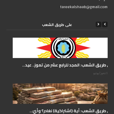
tareekalshaab@gmail.com
علی طریق الشعب
على طريق الشعب: المجد للرابع عشر من تموز.. عيد...
14 تموز/يوليو
على طريق الشعب: أية {اشتراكية} نغادر؟ وأيّ...