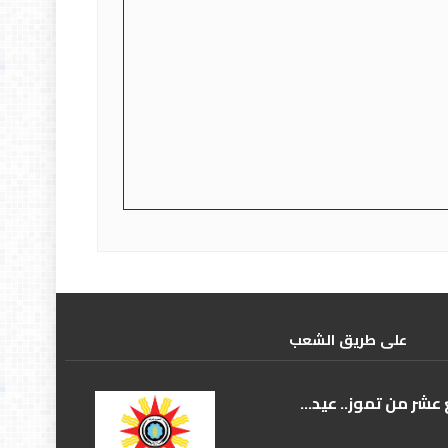
علی طریق الشعب
عشر من تموز.. عيد...