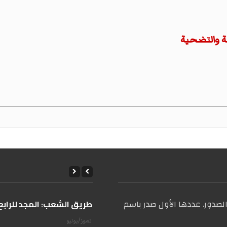
ة والتضحية
صدور. عددها الأول صدر باسم
على طريق الشعب: المجد للرابع 
14 تموز/يوليو