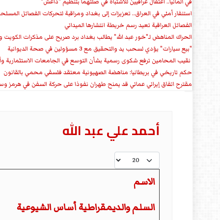
في ألمانيا.. اعتقال عراقيين للاشتباه في صلتهما بتنظيم "داعش"
استنفار أمني في العراق.. تعزيزات إلى بغداد ومراقبة لتحركات الفصائل المسلح
الفصائل العراقية تعيد رسم خريطة انتشارها الميداني
الحراك المناهض لـ"خور عبد الله" يطالب بغداد برد صريح على مذكرات الكويت 
"بيع سيارات" يؤدي لسحب يد والتحقيق مع 3 مسؤولين في صحة الديوانية
‏ نقيب المحامين ترفع شكوى رسمية بشأن التوسع في الجامعات الاستثمارية وأق
حكم تاريخي في بريطانيا: مناهضة الصهيونية معتقد فلسفي محمي بالقانون
مقترح اتفاق إيراني عماني قد يمنح طهران نفوذا على حركة السفن في هرمز وس
أحمد علي عبد الله
عدد الإظهارات:
الاسم
السلم والديمقراطية أساس الشيوعية