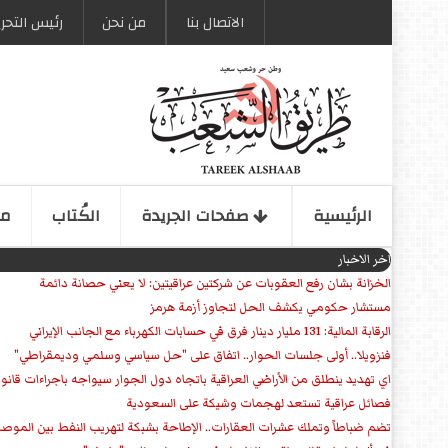
الاتصال بنا
من نحن
رئیس التحری
الرئیسیة
صفحات الجریدة
الكُتاب
مو
اخر الاخبار
الخزانة بشان رفع العقوبات عن شركتين عراقيتين: لا يعني حصانة دائمة
مستشار حكومي يكشف الحل لتجاوز أزمة هرمز
الرقابة المالية: 131 مليار دينار فرق في حسابات الكهرباء مع الجانب الإيراني
فنزويلا.. أولى جلسات الحوار.. اتفاق على "حل سياسي وسلمي وديمقراطي"
اي تهديد ينطلق من الأراضي العراقية باتجاه دول الجوار سيواجه باجراءات قانو
فصائل عراقية تستعد لهجمات وشيكة على السعودية
تضم ضباطاً وتملك عشرات العقارات.. الإطاحة بشبكة لتهريب النفط بين الموص