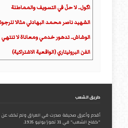
اگول.. لا حلَ في التسويف والمماطلة
الشهيد ناصر محمد البهادلي مثالا للرجول
الوشاش.. تدهور خدمي ومعاناة لا تنتهي
الفن البروليتاري (الواقعية الاشتراكية)
طریق الشعب
أقدم وأعرق صحيفة صدرت في العراق ولم تكف عن ال
"كفاح الشعب" في 31 تموز/يوليو 1935.