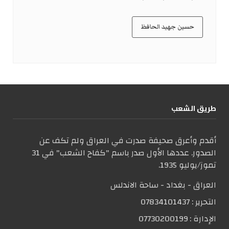
حسين جهيد الحافظ
طریق الشعب
أقدم وأعرق صحيفة صدرت في العراق ولم تكف عن
الصدور. عددها الأول صدر باسم "كفاح الشعب" في 31
تموز/يوليو 1935.
العراق - بغداد - ساحة الاندلس
التحریر :
07834101437
الإدارة :
07730200199