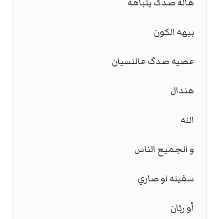
هالة صدگ يتباهه
بيهه الكون
عصيه صدگ عالنسیان
هندال
النه
و الجميع الناس
سفينه او صاري
أو ربّان