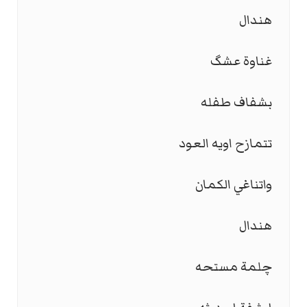
هندال
غناوة عشگ
بشفاف طفله
تتمازح اويه العود
واتناغي الكمان
هندال
چلمة مستحه