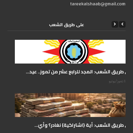
tareekalshaab@gmail.com
علی طریق الشعب
على طريق الشعب: المجد للرابع عشر من تموز.. عيد...
14 تموز/يوليو
على طريق الشعب: أية {اشتراكية} نغادر؟ وأيّ...