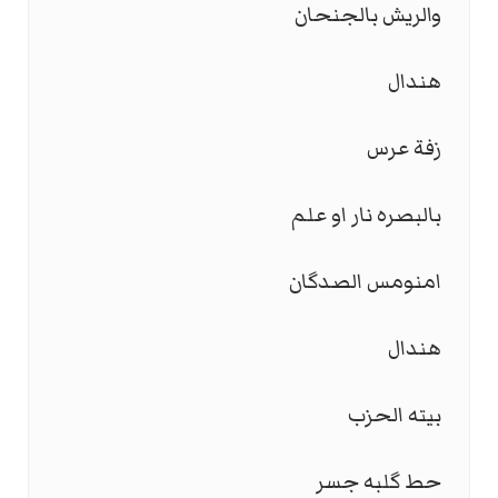
والريش بالجنحان
هندال
زفة عرس
بالبصره نار او علم
امنومس الصدگان
هندال
بيته الحزب
حط گلبه جسر