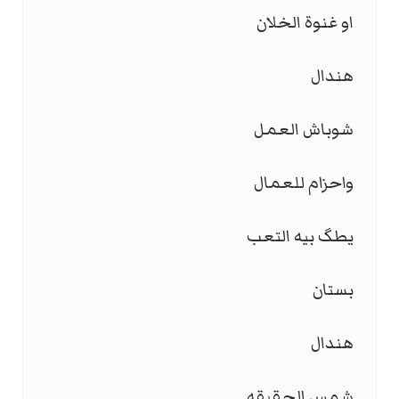
او غنوة الخلان
هندال
شوباش العمل
واحزام للعمال
يطگ بيه التعب
بستان
هندال
شمس الحقيقه