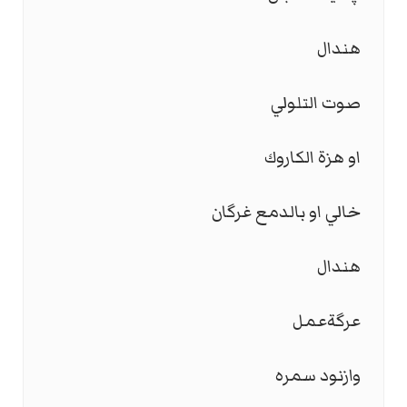
هندال
صوت التلولي
او هزة الكاروك
خالي او بالدمع غرگان
هندال
عرگةعمل
وازنود سمره