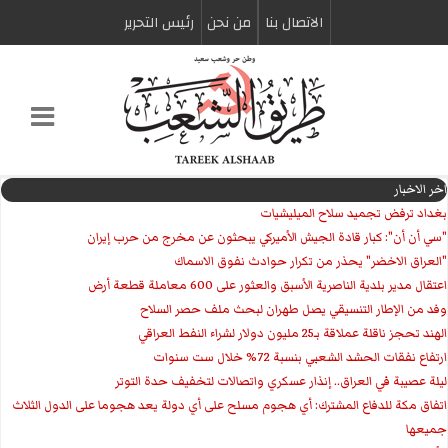
الاتصال بنا
من نحن
رئیس التحریر
اخر الاخبار
بغداد ترفض تجميد سلاح الميليشيات
"سي أن أن": كبار قادة الجيش الأميركي يبحثون عن مخرج من حرب إيران
"العراق الاخضر" يحذر من تكرار حوادث نفوق الاسماك
اعتقال مدير بلدية الناصرية الأسبق والعثور على 600 معاملة قطعة أرض
وفد من الإطار التنسيقي يصل طهران لبحث ملف حصر السلاح
الهند تحجز ناقلة عملاقة بـ25 مليون دولار لشراء النفط العراقي
ارتفاع نفقات الحشد الشعبي بنسبة 72% خلال ست سنوات
ليلة عصيبة في العراق.. إنذار عسكري واتصالات لتخفيف حدة التوتر
‏اتفاق مكة للدفاع المشترك: أي هجوم مسلح على أي دولة يعد هجوما على الدول الثلاث
جميعها