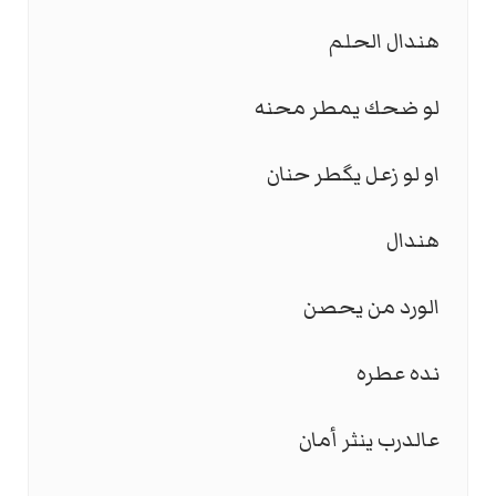
هندال الحلم
لو ضحك يمطر محنه
او لو زعل يگطر حنان
هندال
الورد من يحصن
نده عطره
عالدرب ينثر أمان