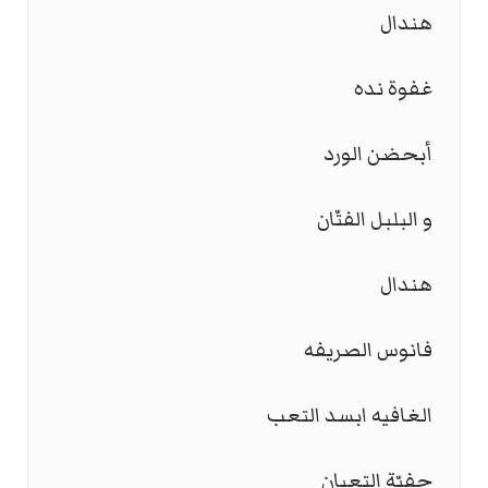
هندال
غفوة نده
أبحضن الورد
و البلبل الفتّان
هندال
فانوس الصريفه
الغافيه ابسد التعب
چفيّة التعبان