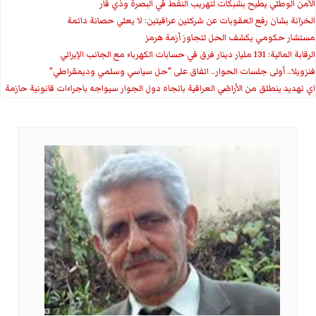
الأمن الوطني يطيح بشبكات لتهريب النفط في البصرة وذي قار
الخزانة بشان رفع العقوبات عن شركتين عراقيتين: لا يعني حصانة دائمة
مستشار حكومي يكشف الحل لتجاوز أزمة هرمز
الرقابة المالية: 131 مليار دينار فرق في حسابات الكهرباء مع الجانب الإيراني
فنزويلا.. أولى جلسات الحوار.. اتفاق على "حل سياسي وسلمي وديمقراطي"
اي تهديد ينطلق من الأراضي العراقية باتجاه دول الجوار سيواجه باجراءات قانونية حازمة