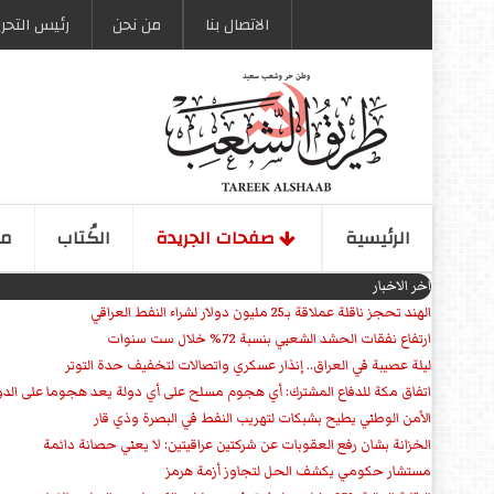
الاتصال بنا
من نحن
رئیس التحری
الرئیسیة
صفحات الجریدة
الكُتاب
مو
اخر الاخبار
الهند تحجز ناقلة عملاقة بـ25 مليون دولار لشراء النفط العراقي
ارتفاع نفقات الحشد الشعبي بنسبة 72% خلال ست سنوات
ليلة عصيبة في العراق.. إنذار عسكري واتصالات لتخفيف حدة التوتر
‏اتفاق مكة للدفاع المشترك: أي هجوم مسلح على أي دولة يعد هجوما على الدو
الأمن الوطني يطيح بشبكات لتهريب النفط في البصرة وذي قار
الخزانة بشان رفع العقوبات عن شركتين عراقيتين: لا يعني حصانة دائمة
مستشار حكومي يكشف الحل لتجاوز أزمة هرمز