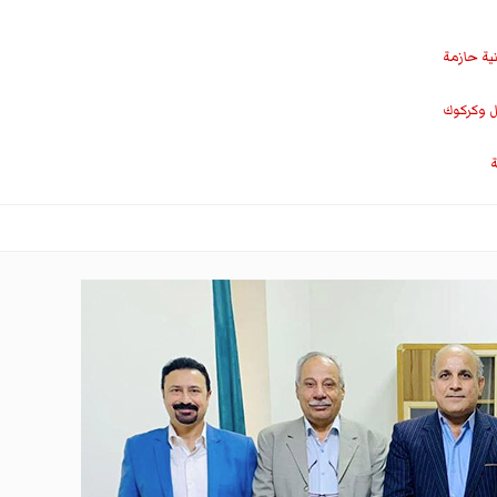
نية حازمة
ل وكركوك
ة