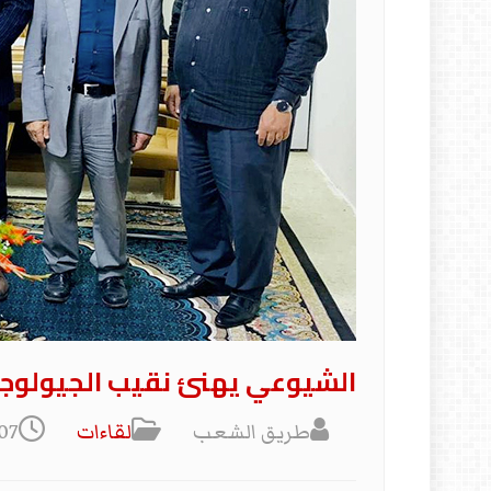
الشيوعي يهنئ نقيب الجيولوج
طريق الشعب
لقاءات
07 آذار/مارس 22