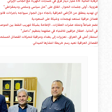
الرقابة المالية: 131 مليار دينار فرق في حسابات الكهرباء مع الجانب الإيراني
فنزويلا.. أولى جلسات الحوار.. اتفاق على "حل سياسي وسلمي وديمقراطي"
اي تهديد ينطلق من الأراضي العراقية باتجاه دول الجوار سيواجه باجراءات قانو
فصائل عراقية تستعد لهجمات وشيكة على السعودية
تضم ضباطاً وتملك عشرات العقارات.. الإطاحة بشبكة لتهريب النفط بين الموص
في ألمانيا.. اعتقال عراقيين للاشتباه في صلتهما بتنظيم "داعش"
استنفار أمني في العراق.. تعزيزات إلى بغداد ومراقبة لتحركات الفصائل المسلح
الفصائل العراقية تعيد رسم خريطة انتشارها الميداني