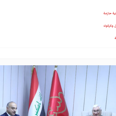
نية حازمة
ل وكركوك
ة