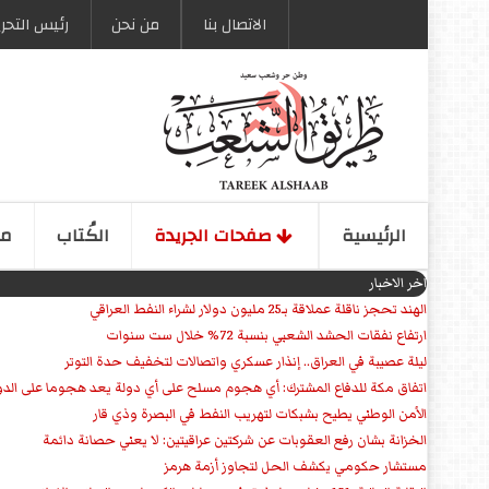
الاتصال بنا
من نحن
رئیس التحری
الرئیسیة
صفحات الجریدة
الكُتاب
مو
اخر الاخبار
الهند تحجز ناقلة عملاقة بـ25 مليون دولار لشراء النفط العراقي
ارتفاع نفقات الحشد الشعبي بنسبة 72% خلال ست سنوات
ليلة عصيبة في العراق.. إنذار عسكري واتصالات لتخفيف حدة التوتر
‏اتفاق مكة للدفاع المشترك: أي هجوم مسلح على أي دولة يعد هجوما على الدو
الأمن الوطني يطيح بشبكات لتهريب النفط في البصرة وذي قار
الخزانة بشان رفع العقوبات عن شركتين عراقيتين: لا يعني حصانة دائمة
مستشار حكومي يكشف الحل لتجاوز أزمة هرمز