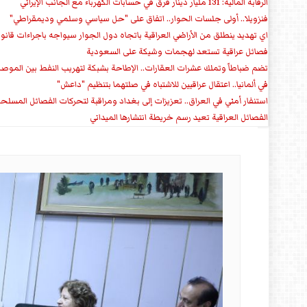
الرقابة المالية: 131 مليار دينار فرق في حسابات الكهرباء مع الجانب الإيراني
فنزويلا.. أولى جلسات الحوار.. اتفاق على "حل سياسي وسلمي وديمقراطي"
اي تهديد ينطلق من الأراضي العراقية باتجاه دول الجوار سيواجه باجراءات قانو
فصائل عراقية تستعد لهجمات وشيكة على السعودية
تضم ضباطاً وتملك عشرات العقارات.. الإطاحة بشبكة لتهريب النفط بين الموص
في ألمانيا.. اعتقال عراقيين للاشتباه في صلتهما بتنظيم "داعش"
استنفار أمني في العراق.. تعزيزات إلى بغداد ومراقبة لتحركات الفصائل المسلح
الفصائل العراقية تعيد رسم خريطة انتشارها الميداني