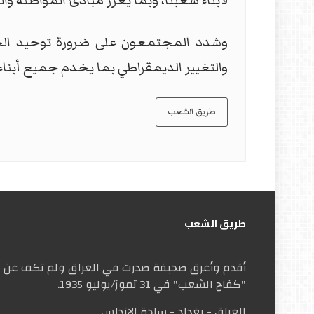
لأبناء شعبنا، وبما يعزز مبادئ المواطنة وال
وشدد المجتمعون على ضرورة توحيد الجه
والتغيير الديمقراطي بما يخدم جميع أبناء
طريق الشعب
طریق الشعب
أقدم وأعرق صحيفة صدرت في العراق ولم تكف عن ال
"كفاح الشعب" في 31 تموز/يوليو 1935.
العراق - بغداد - ساحة الاندلس