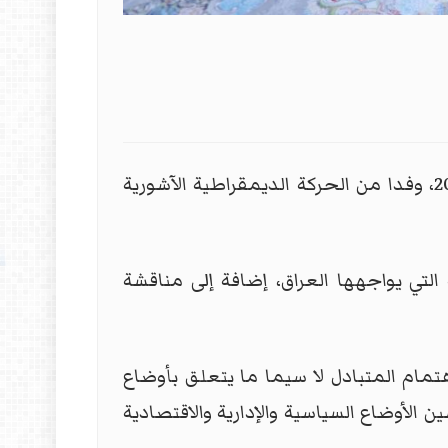
استقبل الرفيق رائد فهمي سكرتير اللجنة المركزية للحزب الشيوعي العراقي، الخميس 12 شباط 2026، وفدا من الحركة الديمقراطية الآشورية
لتي يواجهها العراق، إضافة إلى مناقشة
اهتمام المتبادل لا سيما ما يتعلق بأوضاع
الأوضاع السياسية والإدارية والاقتصادية