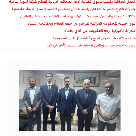
العدل العراقية تكسب دعوى قضائية أمام المحاكم الأردنية لصالح شركة أدوية سامراء
جنايات الكرخ تصدر حكما على باسم خشان بالحبس الشديد 3 سنوات وغرامة مالية
ائتلاف ادارة الدولة : من يقومون بسلوك يهدد امن البلاد خارجون عن القانون
قوى حليفة للحكومة العراقية تتراجع عن حصر السلاح ومكافحة الفساد
الخزانة الأميركية ترفع العقوبات عن فلاي بغداد
حراك مكثف في العراق لمنع ردّ الفصائل على السعودية
وقفات احتجاجية لموظفي 6 جامعات بسبب تأخر الرواتب