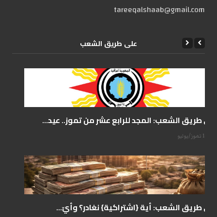
tareeqalshaab@gmail.com
علی طریق الشعب
على طريق الشعب: المجد للرابع عشر من تموز.. عيد...
14 تموز/يوليو
على طريق الشعب: أية {اشتراكية} نغادر؟ وأيّ...