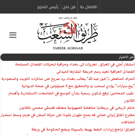
الاتصال بنا
من نحن
رئیس التحریر
اخر الاخبار
استنفار أمني في العراق.. تعزيزات إلى بغداد ومراقبة لتحركات الفصائل المسلحة
الفصائل العراقية تعيد رسم خريطة انتشارها الميداني
الحراك المناهض لـ"خور عبد الله" يطالب بغداد برد صريح على مذكرات الكويت والسعودية
"بيع سيارات" يؤدي لسحب يد والتحقيق مع 3 مسؤولين في صحة الديوانية
‏ نقيب المحامين ترفع شكوى رسمية بشأن التوسع في الجامعات الاستثمارية وأقسام
القانون
حكم تاريخي في بريطانيا: مناهضة الصهيونية معتقد فلسفي محمي بالقانون
مقترح اتفاق إيراني عماني قد يمنح طهران نفوذا على حركة السفن في هرمز وسط استمرار
الخلافات
العراق: تراجع إيرادات النفط يهبط بالسيولة ويضع الحكومة في ورطة