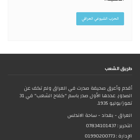
الحزب الشيوعي العراقي
طریق الشعب
أقدم وأعرق صحيفة صدرت في العراق ولم تكف عن
الصدور. عددها الأول صدر باسم "كفاح الشعب" في 31
تموز/يوليو 1935.
العراق - بغداد - ساحة الاندلس
التحریر :
07834101437
الإدارة :
01990200773