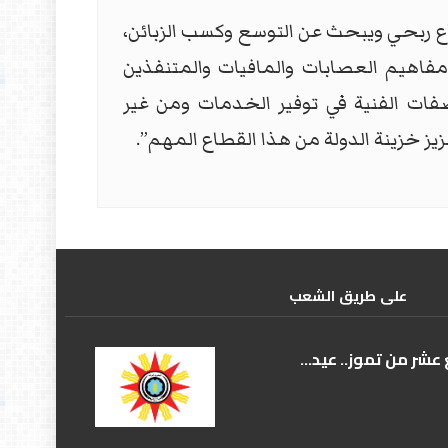
قطاع ربحي ويبحث عن التوسع وكسب الزبائن،
فاهيم العصابات والمافيات والمتنفذين
صفات الفنية في توفير الخدمات ومن غير
يز خزينة الدولة من هذا القطاع المهم”.
علی طریق الشعب
عشر من تموز.. عيد...