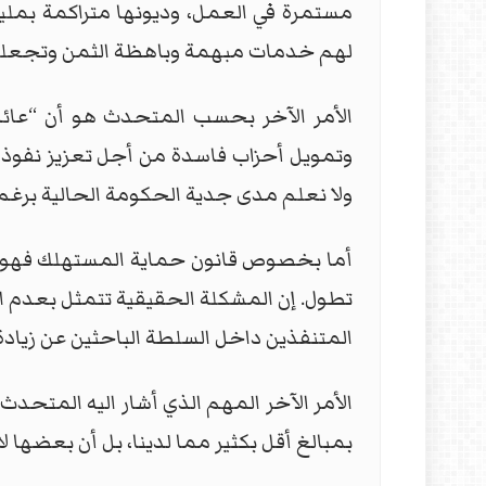
مستمرة في العمل، وديونها متراكمة بمليارا
لهم خدمات مبهمة وباهظة الثمن وتجعلهم
وتمويل أحزاب فاسدة من أجل تعزيز نفوذها
ولا نعلم مدى جدية الحكومة الحالية برغم ح
أما بخصوص قانون حماية المستهلك فهو بنظر
تطول. إن المشكلة الحقيقية تتمثل بعدم 
المتنفذين داخل السلطة الباحثين عن زياد
الأمر الآخر المهم الذي أشار اليه المتحد
بمبالغ أقل بكثير مما لدينا، بل أن بعضها لا يصل إلى 30 في المائة من المبالغ التي تتقاضاها شركات الاتص