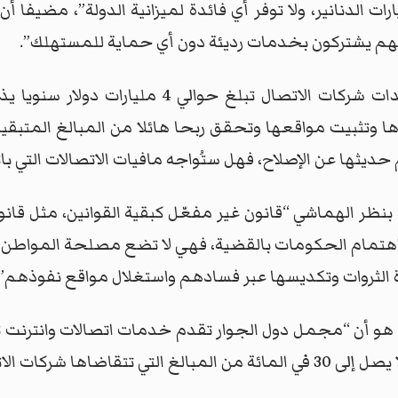
ت الدنانير، ولا توفر أي فائدة لميزانية الدولة”، مضيفا 
 يشتركون بخدمات رديئة دون أي حماية للمستهلك”.
الأمر الآخر بحسب المتحدث هو أن “عائدات شركات
 وتثبيت مواقعها وتحقق ربحا هائلا من المبالغ المتبقية.
ديثها عن الإصلاح، فهل ستُواجه مافيات الاتصالات التي بات
 الهماشي “قانون غير مفعّل كبقية القوانين، مثل قانون ا
اهتمام الحكومات بالقضية، فهي لا تضع مصلحة المواطن
ة الثروات وتكديسها عبر فسادهم واستغلال مواقع نفوذهم”.
ث هو أن “مجمل دول الجوار تقدم خدمات اتصالات وانترنت ت
ال في مختلف المحافظات”.