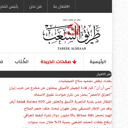
الاتصال بنا
من نحن
رئیس التحری
الرئیسیة
صفحات الجریدة
الكُتاب
مو
اخر الاخبار
بغداد ترفض تجميد سلاح الميليشيات
"سي أن أن": كبار قادة الجيش الأميركي يبحثون عن مخرج من حرب إيران
"العراق الاخضر" يحذر من تكرار حوادث نفوق الاسماك
اعتقال مدير بلدية الناصرية الأسبق والعثور على 600 معاملة قطعة أرض
وفد من الإطار التنسيقي يصل طهران لبحث ملف حصر السلاح
الهند تحجز ناقلة عملاقة بـ25 مليون دولار لشراء النفط العراقي
ارتفاع نفقات الحشد الشعبي بنسبة 72% خلال ست سنوات