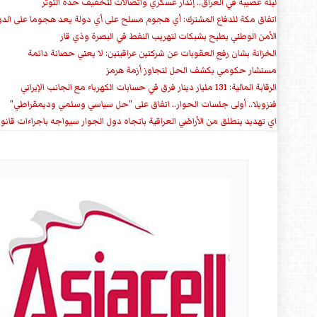
ليلة عصيبة في العراق.. إنذار عسكري واتصالات لتخفيف حدة التوتر
‏اتفاق مكة للدفاع المشترك: أي هجوم مسلح على أي دولة يعد هجوما على الدو
الأمن الوطني يطيح بشبكات لتهريب النفط في البصرة وذي قار
الخزانة بشان رفع العقوبات عن شركتين عراقيتين: لا يعني حصانة دائمة
مستشار حكومي يكشف الحل لتجاوز أزمة هرمز
الرقابة المالية: 131 مليار دينار فرق في حسابات الكهرباء مع الجانب الإيراني
فنزويلا.. أولى جلسات الحوار.. اتفاق على "حل سياسي وسلمي وديمقراطي"
اي تهديد ينطلق من الأراضي العراقية باتجاه دول الجوار سيواجه باجراءات قانو