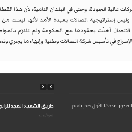
ركات عالية الجودة، وحتى في البلدان النامية، لأن هذا ال
ليس إستراتيجية اتصالات بعيدة الأمد لأنها ليست من م
 الاتصال أخلّت بعقودها مع الحكومة ولم تلتزم بالموا
لإسراع في تأسيس شركة اتصالات وطنية وإنهاء ما يجري وتعز
صدور. عددها الأول صدر باسم
على طريق الشعب: المجد للرابع 
14 تموز/يوليو