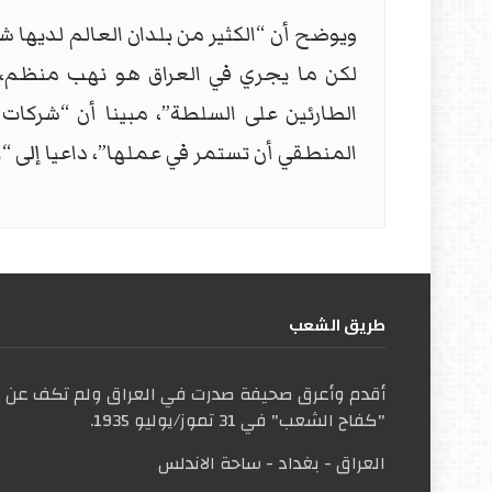
ويوضح أن “الكثير من بلدان العالم لديها ش
لكن ما يجري في العراق هو نهب منظم، و
الطارئين على السلطة”، مبينا أن “شركات
المنطقي أن تستمر في عملها”، داعيا إلى “ا
طریق الشعب
أقدم وأعرق صحيفة صدرت في العراق ولم تكف عن ال
"كفاح الشعب" في 31 تموز/يوليو 1935.
العراق - بغداد - ساحة الاندلس