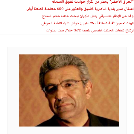
"العراق الاخضر" يحذر من تكرار حوادث نفوق الاسماك
اعتقال مدير بلدية الناصرية الأسبق والعثور على 600 معاملة قطعة أرض
وفد من الإطار التنسيقي يصل طهران لبحث ملف حصر السلاح
الهند تحجز ناقلة عملاقة بـ25 مليون دولار لشراء النفط العراقي
ارتفاع نفقات الحشد الشعبي بنسبة 72% خلال ست سنوات