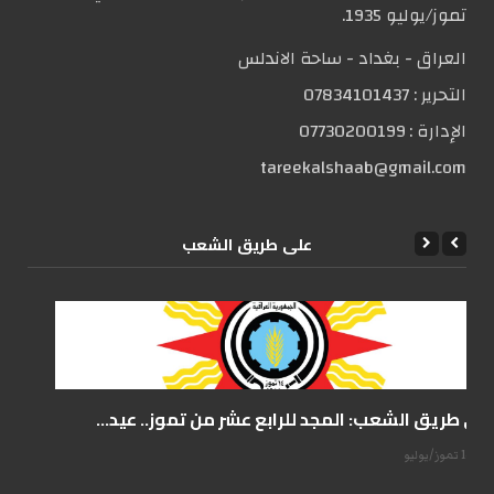
تموز/يوليو 1935.
العراق - بغداد - ساحة الاندلس
التحریر :
07834101437
الإدارة :
07730200199
tareekalshaab@gmail.com
علی طریق الشعب
على طريق الشعب: المجد للرابع عشر من تموز.. عيد...
14 تموز/يوليو