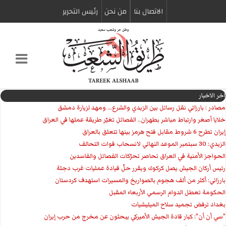
الاتصال بنا
من نحن
رئیس التحریر
اخر الاخبار
مصادر : بارزاني نقل رسائل بين الزيدي والشرع... ومهد لزيارة دمشق
خلايا أصغر وارتباط مباشر بطهران.. الفصائل تغيّر طريقة عملها في العراق
إيران تطرح 6 شروط مقابل فتح هرمز بينها تتعلق بالعراق
الزيدي: 30 سبتمبر الموعد النهائي لانسحاب قوات التحالف
الحواجز الأمنية في العراق تحاصر تحرّكات الفصائل والفاسدين
رئيس أركان الجيش يصل كركوك ويقرر حلّ قيادة عمليات غرب دجلة
بارزاني: أكثر من ألف هجوم بالصواريخ والمسيرات استهدف كردستان
الحكومة تعطل الدوام الرسمي الأربعاء المقبل
بغداد ترفض تجميد سلاح الميليشيات
"سي أن أن": كبار قادة الجيش الأميركي يبحثون عن مخرج من حرب إيران