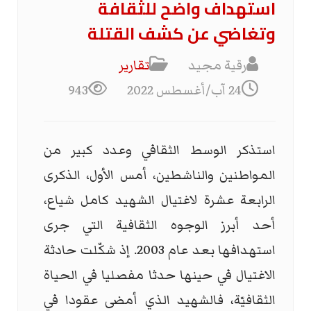
استهداف واضح للثقافة
وتغاضي عن كشف القتلة
رقية مجيد
تقارير
24 آب/أغسطس 2022
943
استذكر الوسط الثقافي وعدد كبير من
المواطنين والناشطين، أمس الأول، الذكرى
الرابعة عشرة لاغتيال الشهيد كامل شياع،
أحد أبرز الوجوه الثقافية التي جرى
استهدافها بعد عام 2003. إذ شكّلت حادثة
الاغتيال في حينها حدثا مفصليا في الحياة
الثقافيّة، فالشهيد الذي أمضى عقودا في