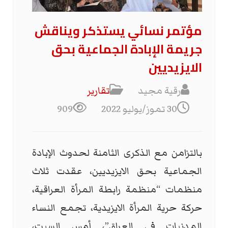
مؤتمر نسائي يستذكر ويناقش
جريمة الإبادة الجماعية بحق
الايزيديين
رقية مجيد
تقارير
30 تموز/يوليو 2022
909
بالتزامن مع الذكرى الثامنة لحدوث الإبادة
الجماعية بحق الايزيديين، عقدت ثلاث
منظمات “منظمة رابطة المرأة العراقية،
حركة حرية المرأة الايزيدية، تجمع النساء
المدنيات في العراق”، أمس السبت،