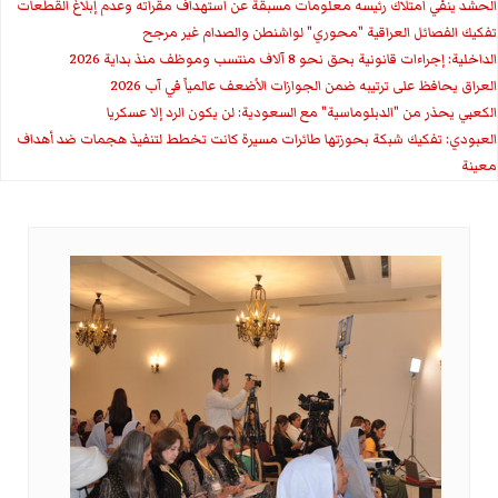
الحشد ينفي امتلاك رئيسه معلومات مسبقة عن استهداف مقراته وعدم إبلاغ القطعات
تفكيك الفصائل العراقية "محوري" لواشنطن والصدام غير مرجح
الداخلية: إجراءات قانونية بحق نحو 8 آلاف منتسب وموظف منذ بداية 2026
العراق يحافظ على ترتيبه ضمن الجوازات الأضعف عالمياً في آب 2026
الكعبي يحذر من "الدبلوماسية" مع السعودية: لن يكون الرد إلا عسكريا
العبودي: تفكيك شبكة بحوزتها طائرات مسيرة كانت تخطط لتنفيذ هجمات ضد أهداف
معينة