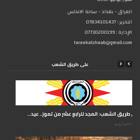
العراق - بغداد - ساحة الاندلس
التحریر :
07834101437
الإدارة :
07730200199
tareekalshaab@gmail.com
علی طریق الشعب
على طريق الشعب: المجد للرابع عشر من تموز.. عيد...
14 تموز/يوليو