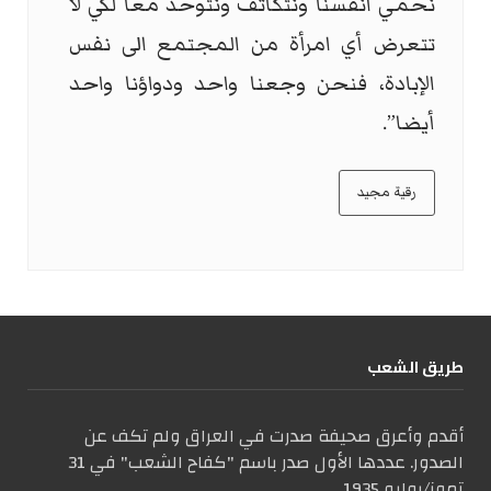
نحمي انفسنا ونتكاتف ونتوحد معا لكي لا
تتعرض أي امرأة من المجتمع الى نفس
الإبادة، فنحن وجعنا واحد ودواؤنا واحد
أيضا”.
رقية مجيد
طریق الشعب
أقدم وأعرق صحيفة صدرت في العراق ولم تكف عن
الصدور. عددها الأول صدر باسم "كفاح الشعب" في 31
تموز/يوليو 1935.