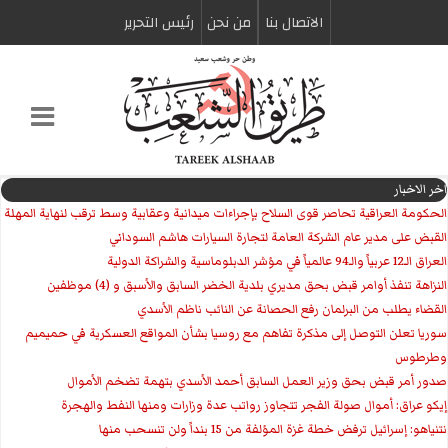
الاتصال بنا
من نحن
رئیس التحریر
اخر الاخبار
الحكومة العراقية تحاصر قوى السلاح بإجراءات ميدانية وعقابية وسط ترقب لنهاية المهلة
القبض على مدير عام الشركة العامة لتجارة السيارات هاشم السوداني
العراق الـ12 عربياً والـ94 عالمياً في مؤشر الدبلوماسية والشراكة الدولية
النزاهة تنفذ أوامر قبض بحق مديري بلدية الخضر السابق والأسبق و (4) موظفين
القضاء يطلب من البرلمان رفع الحصانة عن النائب ناظم الأسدي
سوريا تعلن التوصل إلى مذكرة تفاهم مع روسيا بشأن المواقع العسكرية في حميميم
وطرطوس
صدور أمر قبض بحق وزير العمل السابق أحمد الأسدي بتهمة تضخم الأموال
إيكو عراق: أموال صولة الفجر تتجاوز رواتب عدة وزارات ومنها النفط والهجرة
نتنياهو: إسرائيل ترفض خطة غزة المؤلفة من 15 بنداً ولن تنسحب منها