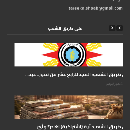
tareekalshaab@gmail.com
علی طریق الشعب
على طريق الشعب: المجد للرابع عشر من تموز.. عيد...
14 تموز/يوليو
على طريق الشعب: أية {اشتراكية} نغادر؟ وأيّ...