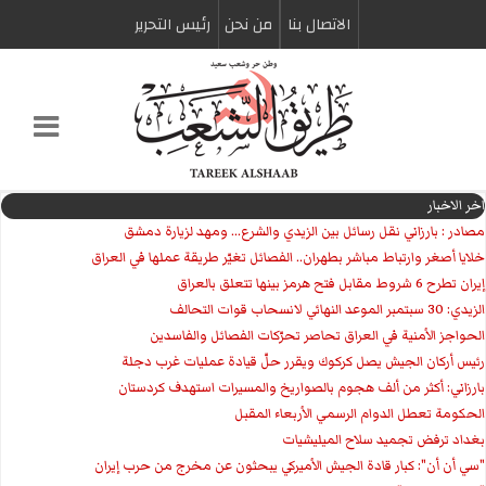
الاتصال بنا
من نحن
رئیس التحریر
اخر الاخبار
مصادر : بارزاني نقل رسائل بين الزيدي والشرع... ومهد لزيارة دمشق
خلايا أصغر وارتباط مباشر بطهران.. الفصائل تغيّر طريقة عملها في العراق
إيران تطرح 6 شروط مقابل فتح هرمز بينها تتعلق بالعراق
الزيدي: 30 سبتمبر الموعد النهائي لانسحاب قوات التحالف
الحواجز الأمنية في العراق تحاصر تحرّكات الفصائل والفاسدين
رئيس أركان الجيش يصل كركوك ويقرر حلّ قيادة عمليات غرب دجلة
بارزاني: أكثر من ألف هجوم بالصواريخ والمسيرات استهدف كردستان
الحكومة تعطل الدوام الرسمي الأربعاء المقبل
بغداد ترفض تجميد سلاح الميليشيات
"سي أن أن": كبار قادة الجيش الأميركي يبحثون عن مخرج من حرب إيران