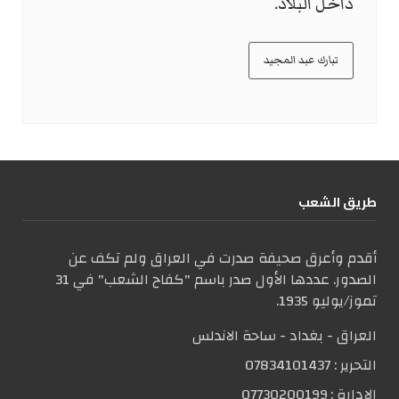
داخل البلاد.
تبارك عبد المجيد
طریق الشعب
أقدم وأعرق صحيفة صدرت في العراق ولم تكف عن
الصدور. عددها الأول صدر باسم "كفاح الشعب" في 31
تموز/يوليو 1935.
العراق - بغداد - ساحة الاندلس
التحریر :
07834101437
الإدارة :
07730200199